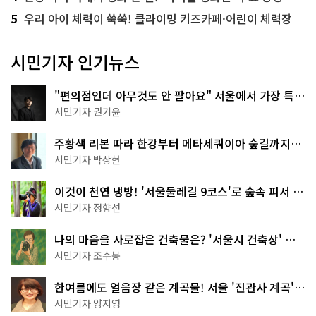
5
우리 아이 체력이 쑥쑥! 클라이밍 키즈카페·어린이 체력장
시민기자 인기뉴스
"편의점인데 아무것도 안 팔아요" 서울에서 가장 특별
한 편의점의 정체
시민기자 권기윤
주황색 리본 따라 한강부터 메타세쿼이아 숲길까지…
서울둘레길 15코스
시민기자 박상현
이것이 천연 냉방! '서울둘레길 9코스'로 숲속 피서 떠
나볼까
시민기자 정향선
나의 마음을 사로잡은 건축물은? '서울시 건축상' 수
상작 공개!
시민기자 조수봉
한여름에도 얼음장 같은 계곡물! 서울 '진관사 계곡'이
천국이네~
시민기자 양지영