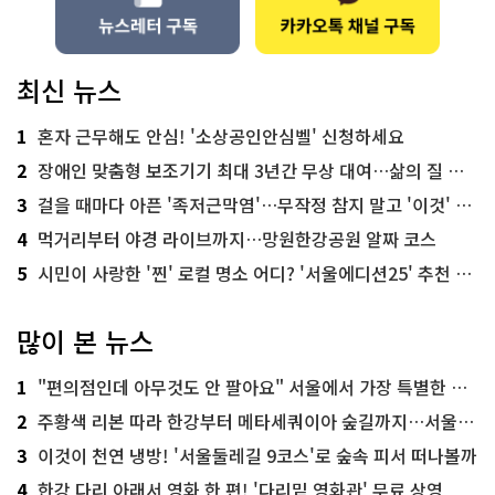
최신 뉴스
1
혼자 근무해도 안심! '소상공인안심벨' 신청하세요
2
장애인 맞춤형 보조기기 최대 3년간 무상 대여…삶의 질 높인다
3
걸을 때마다 아픈 '족저근막염'…무작정 참지 말고 '이것' 해보세요!
4
먹거리부터 야경 라이브까지…망원한강공원 알짜 코스
5
시민이 사랑한 '찐' 로컬 명소 어디? '서울에디션25' 추천 코스
많이 본 뉴스
1
"편의점인데 아무것도 안 팔아요" 서울에서 가장 특별한 편의점의 정체
2
주황색 리본 따라 한강부터 메타세쿼이아 숲길까지…서울둘레길 15코스
3
이것이 천연 냉방! '서울둘레길 9코스'로 숲속 피서 떠나볼까
4
한강 다리 아래서 영화 한 편! '다리밑 영화관' 무료 상영