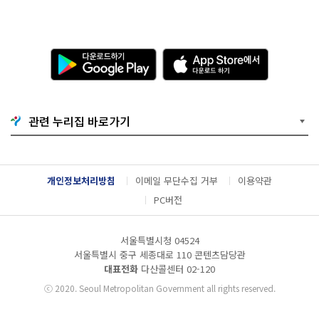
다
A
운
p
로
p
드
S
하
t
기
o
관련 누리집 바로가기
G
r
o
e
o
에
g
서
l
다
개인정보처리방침
이메일 무단수집 거부
이용약관
e
운
P
로
PC버전
l
드
a
하
y
기
서울특별시청 04524
서울특별시 중구 세종대로 110 콘텐츠담당관
대표전화
다산콜센터
02-120
ⓒ
2020. Seoul Metropolitan Government all rights reserved.