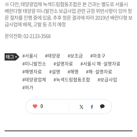
※ 다만, 태양광업체 녹색드림협동조합은 본 건과는 별도로 서울시
베란다형 태양광 미니발전소 보급사업 관련 규정 위반사항이 있어 청
문 절차를 진행 중에 있음. 추후 청문 결과에 따라 2019년 베란다형 보
급사업에 배제, 고발 등 조치 예정
문의전화: 02-2133-3568
기
태
#서울시
#태양광
#보조금
#마포구
사
그
관
#미니발전소
#설명자료
#서울시 해·설명자료
련
#해명자료
#설명
#해명
#해·설명자료
태
그
#태양광업체
#녹색드림협동조합
#보급사업
#허가
좋
0
카
트
페
아
카
위
이
요
오
터
스
톡
북