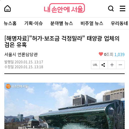
본
페
내
문
이
내
손
검
메
바
지
손
안
색
뉴
로
상
안
주
에
창
전
가
단
에
뉴스홈
기획·이슈
분야별 뉴스
비주얼 뉴스
우리동네
요
서
열
체
기
으
서
서
울
기
보
로
울
비
기
이
-
[해명자료]"허가·보조금 걱정말라" 태양광 업체의
스
동
서
검은 유혹
바
울
로
시
가
좋
서울시 언론담당관
0
조회
1,039
대
기
아
표
발행일
2020.01.15. 13:17
요
소
페
S
글
글
수정일
2020.01.15. 13:18
통
이
N
자
자
포
지
S
크
크
털
U
공
기
기
R
유
크
작
L
하
게
게
복
기
변
변
사
경
경
하
하
기
기