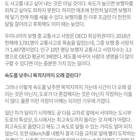
도 사고를 내고 싶어 내는 것은 아닐 것이다. 속도가 높으면 보행자를
피하고 싶어도 피하지 못한다. 하지만 애초에 천천히 달리면 보행자
에 닿기 전에 차를 세울 수 있다. 보행자를 친 이후 조금만 더 천천히
달릴 걸이라고 후회해도 이미 때는 늦었다.
우리나라의 보행 중 교통사고 사망은 OECD 최상위권이다. 2018년
한해에 3,781명이 교통사고로 목숨을 잃었는데, 그중 보행 중 사망자
가 1,487명이었다. 인구 10만 명당 보행자 교통사고 사망자수는 3.3
명으로 OECD 평균의 3배였다. 제도를 바꾸어 사람의 생명을 더 많이
구할 수 있다면 이는 충분한 가치 있는 일이다.
속도를 낮추니 목적지까지 오래 걸린다?
그러나 이렇게 속도를 낮추면 목적지까지 가는데 시간이 더 오래 걸
리는 것은 아닌지, 도로가 더 혼잡해지는 것은 아닌지 걱정하는 이들
이 많다. 물론 이런 걱정이 이해는 되지만 기우에 가깝다.
일단 차가 달리기 시작해도 곧 다음 교차로 앞에서 서야하는 도시부
도로의 특성상, 도시에서는 최고속도까지 올리는 것 자체가 어렵다.
최고속도로 올렸다고 해도 그 속도로 달릴 수 있는 거리도 얼마 되지
않는다. 또한 60km/h를 내봤자 결국 다음 교차로 앞에 빨리 도착하는