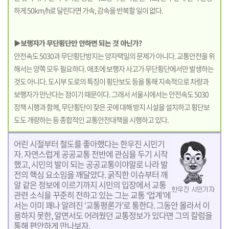
하게 50km/h로 달린다면 가속, 감속을 반복할 일이 없다.
▶보행자가 무단횡단만 안하면 되는 것 아닌가?
안전속도 5030과 무단횡단방지는 양자택일의 문제가 아니다. 교통안전을 위
해서는 양쪽 모두 필요하다. 애초에 보행자 사고가 무단횡단에서만 발생하는
것도 아니다. 도시부 도로의 특징이 횡단보도 등을 통해 지속적으로 차량과
보행자가 만난다는 점이기 때문이다. 그래서 서울시에서는 안전속도 5030
정책 시행과 함께, 무단횡단이 잦은 곳에 대해 방지 시설을 설치하고 횡단보
도도 개량하는 등 종합적인 교통안전대책을 시행하고 있다.
어린 시절부터 철도를 좋아했다는 한우진 시민기
자. 자연스럽게 공공교통 전반에 관심을 두기 시작
했고, 시민의 발이 되는 공공교통이야말로 나라 발
전의 핵심 요소임을 깨달았다. 굵직한 이슈부터 깨
알 같은 정보에 이르기까지 시민의 입장에서 교통
관련 소식을 꾸준히 전하고 있는 그는 교통 ‘업계’에
서는 이미 꽤나 알려진 ‘교통평론가’로 통한다. 그동안 몰라서 이
용하지 못한, 알면서도 어려웠던 교통정보가 있다면 그의 칼럼을
통해 편안하게 만나보자.