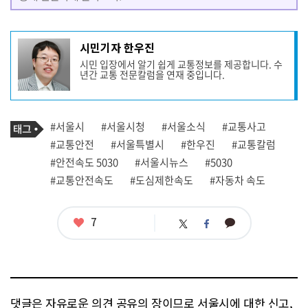
기
시민기자 한우진
사
시민 입장에서 알기 쉽게 교통정보를 제공합니다. 수
작
년간 교통 전문칼럼을 연재 중입니다.
성
자
프
로
기
필
태
#서울시
#서울시청
#서울소식
#교통사고
사
그
관
#교통안전
#서울특별시
#한우진
#교통칼럼
련
#안전속도 5030
#서울시뉴스
#5030
태
그
#교통안전속도
#도심제한속도
#자동차 속도
좋
7
카
트
페
아
카
위
이
요
오
터
스
톡
북
댓글은 자유로운 의견 공유의 장이므로 서울시에 대한 신고,