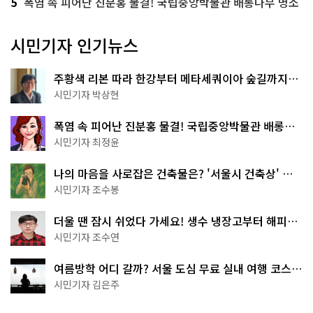
5
폭염 속 피어난 진분홍 물결! 국립중앙박물관 배롱나무 명소
시민기자 인기뉴스
주황색 리본 따라 한강부터 메타세쿼이아 숲길까지…
서울둘레길 15코스
시민기자 박상현
폭염 속 피어난 진분홍 물결! 국립중앙박물관 배롱나
무 명소
시민기자 최정윤
나의 마음을 사로잡은 건축물은? '서울시 건축상' 수
상작 공개!
시민기자 조수봉
더울 땐 잠시 쉬었다 가세요! 생수 냉장고부터 해피소
·무더위쉼터까지
시민기자 조수연
여름방학 어디 갈까? 서울 도심 무료 실내 여행 코스
추천
시민기자 김은주