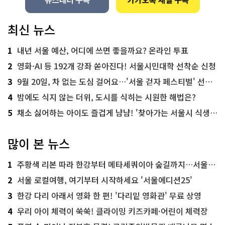
최신 뉴스
1
내년 서울 예산, 어디에 쓰면 좋을까요? 온라인 투표
2
영화·AI 등 192개 강좌 쏟아진다! 서울시민대학 선착순 신청
3
9월 20일, 차 없는 도심 걸어요…'서울 걷자 페스티벌' 선착순 5천명
4
밤에도 식지 않는 더위, 도시를 식히는 시원한 해법은?
5
채소 싫어하는 아이도 즐겁게 냠냠! '찾아가는 서울시 식생활 교육' 현장
많이 본 뉴스
1
주황색 리본 따라 한강부터 메타세쿼이아 숲길까지…서울둘레길 15코스
2
서울 로컬여행, 여기부터 시작하세요 '서울에디션25'
3
한강 다리 아래서 영화 한 편! '다리밑 영화관' 무료 상영
4
우리 아이 체력이 쑥쑥! 클라이밍 키즈카페·어린이 체력장