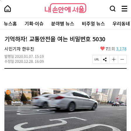
본
페
내
문
이
내
손
검
메
바
지
손
안
색
뉴
로
상
안
주
에
창
전
가
단
에
뉴스홈
기획·이슈
분야별 뉴스
비주얼 뉴스
우리동네
요
서
열
체
기
으
서
서
울
기
보
로
울
비
기
이
-
기억하자! 교통안전을 여는 비밀번호 5030
스
동
서
바
울
좋
시민기자 한우진
7
조회
3,178
로
시
아
가
대
발행일
2020.01.07. 15:19
요
기
페
S
글
글
표
수정일
2020.12.28. 16:09
이
N
자
자
소
지
S
크
크
통
U
공
기
기
포
R
유
크
작
털
L
하
게
게
복
기
변
변
사
경
경
하
하
기
기