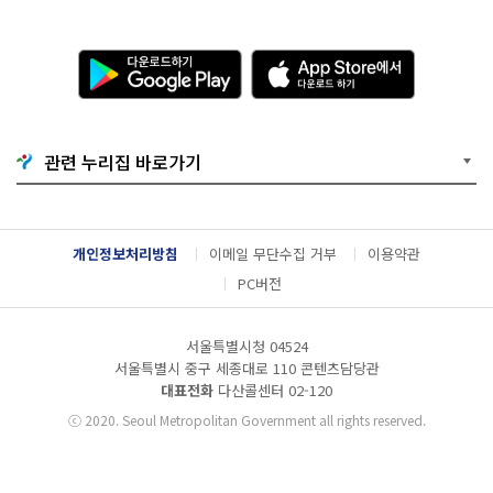
다
A
운
p
로
p
드
S
하
t
기
o
관련 누리집 바로가기
G
r
o
e
o
에
g
서
l
다
개인정보처리방침
이메일 무단수집 거부
이용약관
e
운
P
로
PC버전
l
드
a
하
y
기
서울특별시청 04524
서울특별시 중구 세종대로 110 콘텐츠담당관
대표전화
다산콜센터
02-120
ⓒ
2020. Seoul Metropolitan Government all rights reserved.