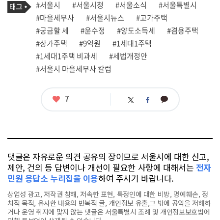
태
#서울시
#서울시청
#서울소식
#서울특별시
사
그
관
#마을세무사
#서울시뉴스
#고가주택
련
#궁금할 세
#윤수정
#양도소득세
#겸용주택
태
그
#상가주택
#9억원
#1세대1주택
#1세대1주택 비과세
#세법개정안
#서울시 마을세무사 칼럼
좋
7
카
트
페
아
카
위
이
요
오
터
스
톡
북
댓글은 자유로운 의견 공유의 장이므로 서울시에 대한 신고,
제안, 건의 등 답변이나 개선이 필요한 사항에 대해서는
전자
민원 응답소 누리집을 이용
하여 주시기 바랍니다.
상업성 광고, 저작권 침해, 저속한 표현, 특정인에 대한 비방, 명예훼손, 정
치적 목적, 유사한 내용의 반복적 글, 개인정보 유출,그 밖에 공익을 저해하
거나 운영 취지에 맞지 않는 댓글은 서울특별시 조례 및 개인정보보호법에