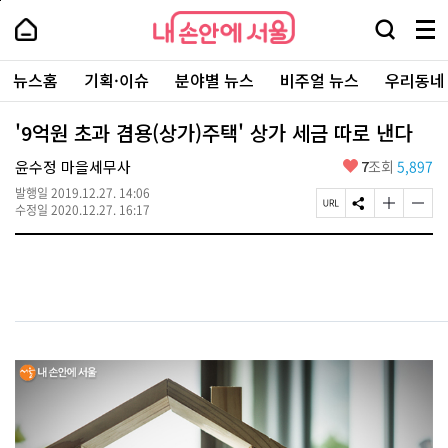
본
페
내
문
이
내
손
검
메
바
지
손
안
색
뉴
로
상
안
주
에
창
전
가
단
에
뉴스홈
기획·이슈
분야별 뉴스
비주얼 뉴스
우리동네
요
서
열
체
기
으
서
서
울
기
보
로
울
비
기
이
-
'9억원 초과 겸용(상가)주택' 상가 세금 따로 낸다
스
동
서
바
울
좋
윤수정 마을세무사
7
조회
5,897
로
시
아
가
대
발행일
2019.12.27. 14:06
요
기
페
S
글
글
표
수정일
2020.12.27. 16:17
이
N
자
자
소
지
S
크
크
통
U
공
기
기
포
R
유
크
작
털
L
하
게
게
복
기
변
변
사
경
경
하
하
기
기