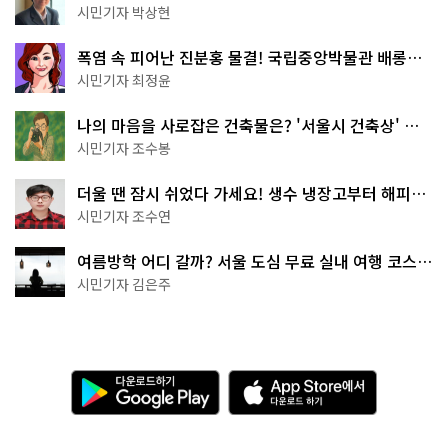
서울둘레길 15코스
시민기자 박상현
폭염 속 피어난 진분홍 물결! 국립중앙박물관 배롱나
무 명소
시민기자 최정윤
나의 마음을 사로잡은 건축물은? '서울시 건축상' 수
상작 공개!
시민기자 조수봉
더울 땐 잠시 쉬었다 가세요! 생수 냉장고부터 해피소
·무더위쉼터까지
시민기자 조수연
여름방학 어디 갈까? 서울 도심 무료 실내 여행 코스
추천
시민기자 김은주
다
A
운
p
로
p
드
S
하
t