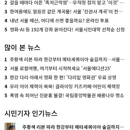
2
걸을 때마다 아픈 '족저근막염'…무작정 참지 말고 '이것' 해보세요!
3
한여름에도 얼음장 같은 계곡물! 서울 '진관사 계곡'이 천국이네~
4
내년 서울 예산, 어디에 쓰면 좋을까요? 온라인 투표
5
영화·AI 등 192개 강좌 쏟아진다! 서울시민대학 선착순 신청
많이 본 뉴스
1
주황색 리본 따라 한강부터 메타세쿼이아 숲길까지…서울둘레길 15코스
2
서울 로컬여행, 여기부터 시작하세요 '서울에디션25'
3
한강 다리 아래서 영화 한 편! '다리밑 영화관' 무료 상영
4
우리 아이 체력이 쑥쑥! 클라이밍 키즈카페·어린이 체력장
5
폭염 속 피어난 진분홍 물결! 국립중앙박물관 배롱나무 명소
시민기자 인기뉴스
주황색 리본 따라 한강부터 메타세쿼이아 숲길까지…