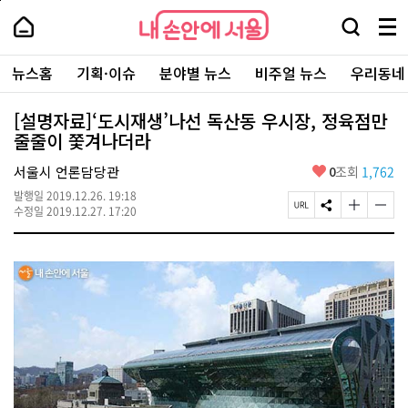
본
페
내
문
이
내
손
검
메
바
지
손
안
색
뉴
로
상
안
주
에
창
전
가
단
에
뉴스홈
기획·이슈
분야별 뉴스
비주얼 뉴스
우리동네
요
서
열
체
기
으
서
서
울
기
보
로
울
비
기
이
-
[설명자료]‘도시재생’나선 독산동 우시장, 정육점만
스
동
서
줄줄이 쫓겨나더라
바
울
로
시
가
좋
서울시 언론담당관
0
조회
1,762
대
기
아
표
발행일
2019.12.26. 19:18
요
소
페
S
글
글
수정일
2019.12.27. 17:20
통
이
N
자
자
포
지
S
크
크
털
U
공
기
기
R
유
크
작
L
하
게
게
복
기
변
변
사
경
경
하
하
기
기