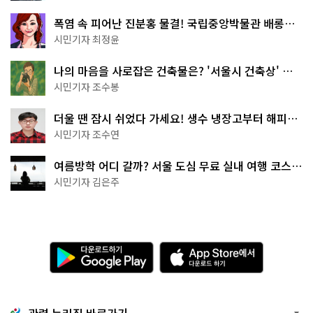
폭염 속 피어난 진분홍 물결! 국립중앙박물관 배롱나
무 명소
시민기자 최정윤
나의 마음을 사로잡은 건축물은? '서울시 건축상' 수
상작 공개!
시민기자 조수봉
더울 땐 잠시 쉬었다 가세요! 생수 냉장고부터 해피소
·무더위쉼터까지
시민기자 조수연
여름방학 어디 갈까? 서울 도심 무료 실내 여행 코스
추천
시민기자 김은주
다
A
운
p
로
p
드
S
하
t
기
o