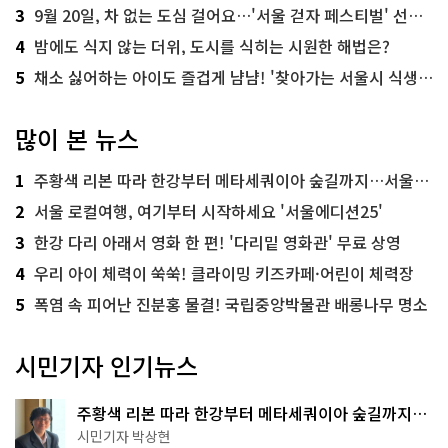
3
9월 20일, 차 없는 도심 걸어요…'서울 걷자 페스티벌' 선착순 5천명
4
밤에도 식지 않는 더위, 도시를 식히는 시원한 해법은?
5
채소 싫어하는 아이도 즐겁게 냠냠! '찾아가는 서울시 식생활 교육' 현장
많이 본 뉴스
1
주황색 리본 따라 한강부터 메타세쿼이아 숲길까지…서울둘레길 15코스
2
서울 로컬여행, 여기부터 시작하세요 '서울에디션25'
3
한강 다리 아래서 영화 한 편! '다리밑 영화관' 무료 상영
4
우리 아이 체력이 쑥쑥! 클라이밍 키즈카페·어린이 체력장
5
폭염 속 피어난 진분홍 물결! 국립중앙박물관 배롱나무 명소
시민기자 인기뉴스
주황색 리본 따라 한강부터 메타세쿼이아 숲길까지…
서울둘레길 15코스
시민기자 박상현