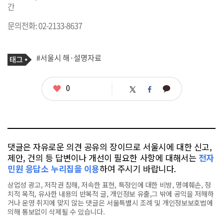
간
문의전화: 02-2133-8637
기
태
#서울시 해·설명자료
사
그
관
련
태
좋
0
카
트
페
그
아
카
위
이
요
오
터
스
톡
북
댓글은 자유로운 의견 공유의 장이므로 서울시에 대한 신고,
제안, 건의 등 답변이나 개선이 필요한 사항에 대해서는
전자
민원 응답소 누리집을 이용
하여 주시기 바랍니다.
상업성 광고, 저작권 침해, 저속한 표현, 특정인에 대한 비방, 명예훼손, 정
치적 목적, 유사한 내용의 반복적 글, 개인정보 유출,그 밖에 공익을 저해하
거나 운영 취지에 맞지 않는 댓글은 서울특별시 조례 및 개인정보보호법에
의해 통보없이 삭제될 수 있습니다.