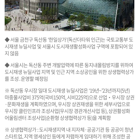
◆ 서울 금천구 독산동 ‘한일상가’(독산더타워 인근)는 국토교통부 도
시재생 뉴딜사업 및 서울시 도시재생활성화사업 구역에 포함되어 있
지 않음
◆ 서울시는 독산동 주변 개발압력에 따른 둥지내몰림방지를 위하여
도시재생 뉴딜사업 지역 및 인근 지역 소상공인을 위한 상생협력상가
를 조성․운영할 예정임
※ 독산동 우시장 일대 도시재생 뉴딜사업은 ‘19년~’23년까지(5년)
마중물사업비 375억(국비150억, 시비225억)으로 산업‧우시장 상권
·문화재생을 계획하였으며, 우시장 상권재생을 위한 세부사업으로
우시장 클린인프라 조성사업(우시장 경관개선사업 등), 상권활성화
어울림센터 조성사업(순환형 상생협력상가 등)을 계획함
※ 상생협력상가 : 도시재생지역 내 지자체·공공기관 등 공공이 청년
스타트업, 지역 영세상인 등에게 저렴하게 임대하기 위해 조성한 공