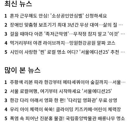
최신 뉴스
1
혼자 근무해도 안심! '소상공인안심벨' 신청하세요
2
장애인 맞춤형 보조기기 최대 3년간 무상 대여…삶의 질 높인다
3
걸을 때마다 아픈 '족저근막염'…무작정 참지 말고 '이것' 해보세요!
4
먹거리부터 야경 라이브까지…망원한강공원 알짜 코스
5
시민이 사랑한 '찐' 로컬 명소 어디? '서울에디션25' 추천 코스
많이 본 뉴스
1
주황색 리본 따라 한강부터 메타세쿼이아 숲길까지…서울둘레길 15코스
2
서울 로컬여행, 여기부터 시작하세요 '서울에디션25'
3
한강 다리 아래서 영화 한 편! '다리밑 영화관' 무료 상영
4
우리 아이 체력이 쑥쑥! 클라이밍 키즈카페·어린이 체력장
5
폭염 속 피어난 진분홍 물결! 국립중앙박물관 배롱나무 명소