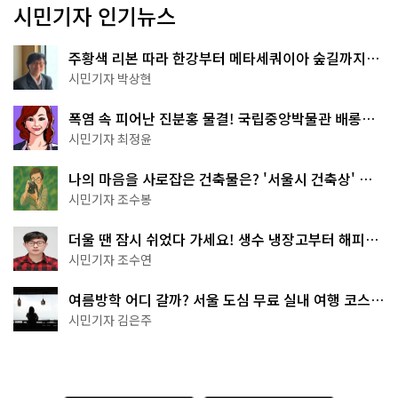
시민기자 인기뉴스
주황색 리본 따라 한강부터 메타세쿼이아 숲길까지…
서울둘레길 15코스
시민기자 박상현
폭염 속 피어난 진분홍 물결! 국립중앙박물관 배롱나
무 명소
시민기자 최정윤
나의 마음을 사로잡은 건축물은? '서울시 건축상' 수
상작 공개!
시민기자 조수봉
더울 땐 잠시 쉬었다 가세요! 생수 냉장고부터 해피소
·무더위쉼터까지
시민기자 조수연
여름방학 어디 갈까? 서울 도심 무료 실내 여행 코스
추천
시민기자 김은주