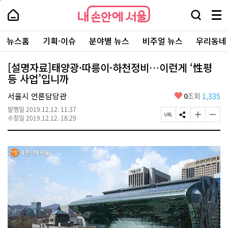
본
페
내
문
이
내
손
검
메
바
지
손
안
색
뉴
로
상
안
주
에
창
전
가
단
에
뉴스홈
기획·이슈
분야별 뉴스
비주얼 뉴스
우리동네
요
서
열
체
기
으
서
서
울
기
보
로
울
비
기
이
-
[설명자료]태양광·따릉이·하천정비…이런게 ‘性평
스
동
서
등 사업’입니까
바
울
로
시
가
좋
서울시 언론담당관
0
조회
1,335
대
기
아
표
발행일
2019.12.12. 11:37
요
소
페
S
글
글
수정일
2019.12.12. 18:29
통
이
N
자
자
포
지
S
크
크
털
U
공
기
기
R
유
크
작
L
하
게
게
복
기
변
변
사
경
경
하
하
기
기