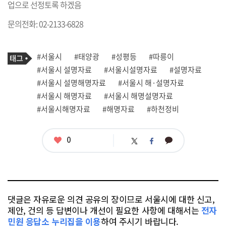
업으로 선정토록 하겠음
문의전화: 02-2133-6828
기
태
#서울시
#태양광
#성평등
#따릉이
사
그
관
#서울시 설명자료
#서울시설명자료
#설명자료
련
#서울시 설명해명자료
#서울시 해·설명자료
태
그
#서울시 해명자료
#서울시 해명설명자료
#서울시해명자료
#해명자료
#하천정비
좋
0
카
트
페
아
카
위
이
요
오
터
스
톡
북
댓글은 자유로운 의견 공유의 장이므로 서울시에 대한 신고,
제안, 건의 등 답변이나 개선이 필요한 사항에 대해서는
전자
민원 응답소 누리집을 이용
하여 주시기 바랍니다.