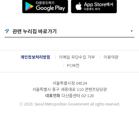
다
A
운
p
로
p
드
S
하
t
기
o
관련 누리집 바로가기
G
r
o
e
o
에
g
서
l
다
개인정보처리방침
이메일 무단수집 거부
이용약관
e
운
P
로
PC버전
l
드
a
하
y
기
서울특별시청 04524
서울특별시 중구 세종대로 110 콘텐츠담당관
대표전화
다산콜센터
02-120
ⓒ
2020. Seoul Metropolitan Government all rights reserved.