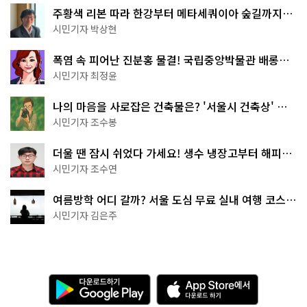
주황색 리본 따라 한강부터 메타세쿼이아 숲길까지…
서울둘레길 15코스
시민기자 박상현
폭염 속 피어난 진분홍 물결! 국립중앙박물관 배롱나
무 명소
시민기자 최정윤
나의 마음을 사로잡은 건축물은? '서울시 건축상' 수
상작 공개!
시민기자 조수봉
더울 땐 잠시 쉬었다 가세요! 생수 냉장고부터 해피소
·무더위쉼터까지
시민기자 조수연
여름방학 어디 갈까? 서울 도심 무료 실내 여행 코스
추천
시민기자 김은주
다
A
운
p
로
p