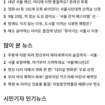
1
내년 서울 예산, 어디에 쓰면 좋을까요? 온라인 투표
2
영화·AI 등 192개 강좌 쏟아진다! 서울시민대학 선착순 신청
3
9월 20일, 차 없는 도심 걸어요…'서울 걷자 페스티벌' 선착순 5천명
4
밤에도 식지 않는 더위, 도시를 식히는 시원한 해법은?
5
채소 싫어하는 아이도 즐겁게 냠냠! '찾아가는 서울시 식생활 교육' 현장
많이 본 뉴스
1
주황색 리본 따라 한강부터 메타세쿼이아 숲길까지…서울둘레길 15코스
2
서울 로컬여행, 여기부터 시작하세요 '서울에디션25'
3
한강 다리 아래서 영화 한 편! '다리밑 영화관' 무료 상영
4
우리 아이 체력이 쑥쑥! 클라이밍 키즈카페·어린이 체력장
5
폭염 속 피어난 진분홍 물결! 국립중앙박물관 배롱나무 명소
시민기자 인기뉴스