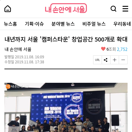
본
페
내
문
이
내
손
검
메
바
지
손
안
색
뉴
로
상
안
주
에
창
전
가
단
에
뉴스홈
기획·이슈
분야별 뉴스
비주얼 뉴스
우리동네
요
서
열
체
기
으
서
서
울
기
보
로
울
비
기
이
-
내년까지 서울 '캠퍼스타운' 창업공간 500개로 확대
스
동
서
바
울
좋
내 손안에 서울
6
조회
2,752
로
시
아
가
대
발행일
2019.11.08. 16:09
요
기
페
S
글
글
표
수정일
2019.11.08. 17:38
이
N
자
자
소
지
S
크
크
통
U
공
기
기
포
R
유
크
작
털
L
하
게
게
복
기
변
변
사
경
경
하
하
기
기