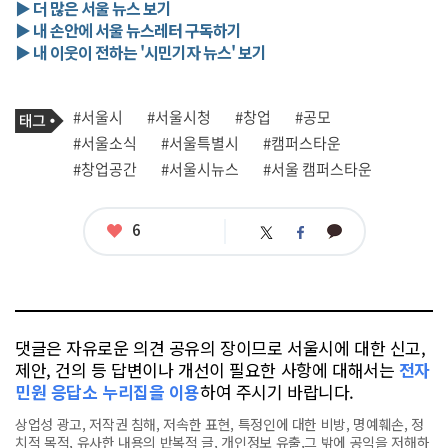
▶ 더 많은 서울 뉴스 보기
▶ 내 손안에 서울 뉴스레터 구독하기
▶ 내 이웃이 전하는 '시민기자 뉴스' 보기
기
태
#서울시
#서울시청
#창업
#공모
사
그
관
#서울소식
#서울특별시
#캠퍼스타운
련
#창업공간
#서울시뉴스
#서울 캠퍼스타운
태
그
좋
6
카
트
페
아
카
위
이
요
오
터
스
톡
북
댓글은 자유로운 의견 공유의 장이므로 서울시에 대한 신고,
제안, 건의 등 답변이나 개선이 필요한 사항에 대해서는
전자
민원 응답소 누리집을 이용
하여 주시기 바랍니다.
상업성 광고, 저작권 침해, 저속한 표현, 특정인에 대한 비방, 명예훼손, 정
치적 목적, 유사한 내용의 반복적 글, 개인정보 유출,그 밖에 공익을 저해하