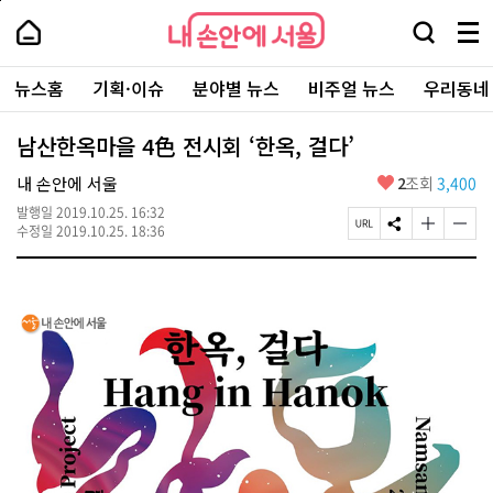
본
페
내
문
이
내
손
검
메
바
지
손
안
색
뉴
로
상
안
주
에
창
전
가
단
에
뉴스홈
기획·이슈
분야별 뉴스
비주얼 뉴스
우리동네
요
서
열
체
기
으
서
서
울
기
보
로
울
비
기
이
-
남산한옥마을 4色 전시회 ‘한옥, 걸다’
스
동
서
바
울
좋
내 손안에 서울
2
조회
3,400
로
시
아
가
대
발행일
2019.10.25. 16:32
요
기
페
S
글
글
표
수정일
2019.10.25. 18:36
이
N
자
자
소
지
S
크
크
통
U
공
기
기
포
R
유
크
작
털
L
하
게
게
복
기
변
변
사
경
경
하
하
기
기