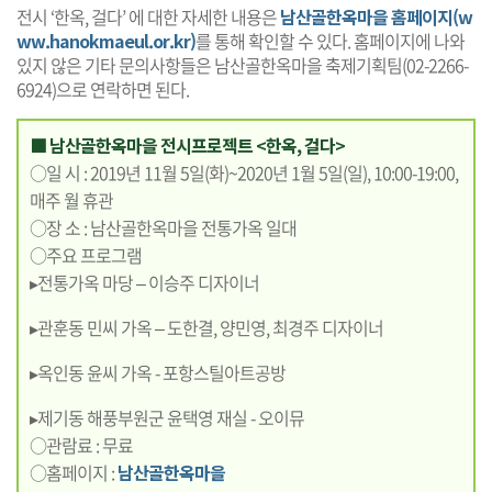
전시 ‘한옥, 걸다’ 에 대한 자세한 내용은
남산골한옥마을 홈페이지(w
ww.hanokmaeul.or.kr)
를 통해 확인할 수 있다. 홈페이지에 나와
있지 않은 기타 문의사항들은 남산골한옥마을 축제기획팀(02-2266-
6924)으로 연락하면 된다.
■ 남산골한옥마을 전시프로젝트 <한옥, 걸다>
○일 시 : 2019년 11월 5일(화)~2020년 1월 5일(일), 10:00-19:00,
매주 월 휴관
○장 소 : 남산골한옥마을 전통가옥 일대
○주요 프로그램
▸전통가옥 마당 – 이승주 디자이너
▸관훈동 민씨 가옥 – 도한결, 양민영, 최경주 디자이너
▸옥인동 윤씨 가옥 - 포항스틸아트공방
▸제기동 해풍부원군 윤택영 재실 - 오이뮤
○관람료 : 무료
○홈페이지 :
남산골한옥마을