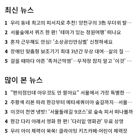
최신 뉴스
1
우리 동네 최고의 피서지로 추천! 양천구의 3色 무더위 탈출 명소
2
서울숲에서 퀴즈 한 판! '테마가 있는 정원여행' 떠나요
3
혼자 근무해도 안심! '소상공인안심벨' 신청하세요
4
장애인 맞춤형 보조기기 최대 3년간 무상 대여…삶의 질 높인다
5
걸을 때마다 아픈 '족저근막염'…무작정 참지 말고 '이것' 해보세요!
많이 본 뉴스
1
"편의점인데 아무것도 안 팔아요" 서울에서 가장 특별한 편의점의 정체
2
주황색 리본 따라 한강부터 메타세쿼이아 숲길까지…서울둘레길 15코스
3
이것이 천연 냉방! '서울둘레길 9코스'로 숲속 피서 떠나볼까
4
한강 다리 아래서 영화 한 편! '다리밑 영화관' 무료 상영
5
우리 아이 체력이 쑥쑥! 클라이밍 키즈카페·어린이 체력장