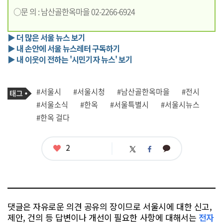
○문 의 : 남산골한옥마을 02-2266-6924
▶ 더 많은 서울 뉴스 보기
▶ 내 손안에 서울 뉴스레터 구독하기
▶ 내 이웃이 전하는 '시민기자 뉴스' 보기
기
태
#서울시
#서울시청
#남산골한옥마을
#전시
사
그
관
#서울소식
#한옥
#서울특별시
#서울시뉴스
련
#한옥 걸다
태
그
좋
2
카
트
페
아
카
위
이
요
오
터
스
톡
북
댓글은 자유로운 의견 공유의 장이므로 서울시에 대한 신고,
제안, 건의 등 답변이나 개선이 필요한 사항에 대해서는
전자