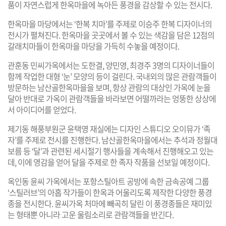
품이 자연스럽게 한옥마을에 녹아든 풍경을 감상할 수 있는 전시다.
한옥마을 마당에서는 ‘한복 치마’를 주제로 이승주 한복 디자이너의
전시가 펼쳐진다. 한옥마을 곳곳에서 볼 수 있는 색감을 담은 12점의
갈래치마들이 한옥마을 마당을 가득히 수놓을 예정이다.
관훈동 민씨가옥에서는 도한결, 양민영, 최경주 3명의 디자이너들이
함께 작업한 대형 ‘눈’ 모양의 등이 걸린다. 국내외의 많은 관람객들이
방문하는 남산골한옥마을을 보며, 항상 관람의 대상인 가옥에 눈을
달아 반대로 가옥이 관람객들을 바라보면 어떨까라는 엉뚱한 상상에
서 아이디어를 얻었다.
제기동 해풍부원군 윤택영 재실에는 디자인 스튜디오 오이뮤가 ‘족
자’를 주제로 전시를 진행한다. 남산골한옥마을에서는 추석과 정월대
보름 등 ‘달’과 관련된 세시절기 행사들을 계속해서 진행해오고 있는
데, 이에 영감을 얻어 달을 주제로 한 족자 작품을 선보일 예정이다.
옥인동 윤씨 가옥에서는 포항스틸아트 공방에 속한 금속공예 그룹
‘스틸러브’의 아홉 작가들이 한옥과 어울리도록 제작한 다양한 풍경
종을 전시한다. 윤씨가옥 처마에 빼곡히 달린 이 풍경종들은 재미있
는 형태뿐 아니라 고운 울림소리로 관람객들을 반긴다.