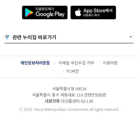
다
A
운
p
로
p
드
S
하
t
기
o
관련 누리집 바로가기
G
r
o
e
o
에
g
서
l
다
개인정보처리방침
이메일 무단수집 거부
이용약관
e
운
P
로
PC버전
l
드
a
하
y
기
서울특별시청 04524
서울특별시 중구 세종대로 110 콘텐츠담당관
대표전화
다산콜센터
02-120
ⓒ
2020. Seoul Metropolitan Government all rights reserved.