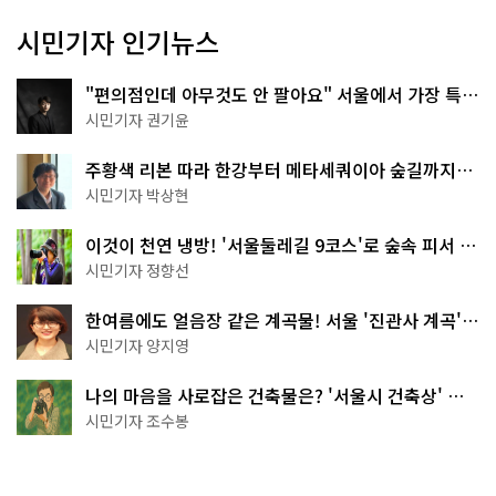
시민기자 인기뉴스
"편의점인데 아무것도 안 팔아요" 서울에서 가장 특별
한 편의점의 정체
시민기자 권기윤
주황색 리본 따라 한강부터 메타세쿼이아 숲길까지…
서울둘레길 15코스
시민기자 박상현
이것이 천연 냉방! '서울둘레길 9코스'로 숲속 피서 떠
나볼까
시민기자 정향선
한여름에도 얼음장 같은 계곡물! 서울 '진관사 계곡'이
천국이네~
시민기자 양지영
나의 마음을 사로잡은 건축물은? '서울시 건축상' 수
상작 공개!
시민기자 조수봉