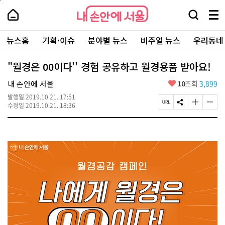
본
페
내
문
이
내
손
검
메
바
지
손
안
색
뉴
로
상
안
주
에
창
전
가
단
에
뉴스홈
기획·이슈
분야별 뉴스
비주얼 뉴스
우리동네
요
서
열
체
기
으
서
서
울
기
보
로
울
비
기
이
-
"월경은 00이다'' 경험 공유하고 월경용품 받아요!
스
동
서
바
울
좋
내 손안에 서울
10
조회
3,899
로
시
아
가
대
발행일
2019.10.21. 17:51
요
기
페
S
글
글
표
수정일
2019.10.21. 18:36
이
N
자
자
소
지
S
크
크
통
U
공
기
기
포
R
유
크
작
털
L
하
게
게
복
기
변
변
사
경
경
하
하
기
기