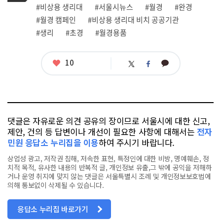
그
관
#비상용 생리대
#서울시뉴스
#월경
#완경
련
#월경 캠페인
#비상용 생리대 비치 공공기관
태
그
#생리
#초경
#월경용품
좋
10
카
트
페
아
카
위
이
요
오
터
스
톡
북
댓글은 자유로운 의견 공유의 장이므로 서울시에 대한 신고,
제안, 건의 등 답변이나 개선이 필요한 사항에 대해서는
전자
민원 응답소 누리집을 이용
하여 주시기 바랍니다.
상업성 광고, 저작권 침해, 저속한 표현, 특정인에 대한 비방, 명예훼손, 정
치적 목적, 유사한 내용의 반복적 글, 개인정보 유출,그 밖에 공익을 저해하
거나 운영 취지에 맞지 않는 댓글은 서울특별시 조례 및 개인정보보호법에
의해 통보없이 삭제될 수 있습니다.
응답소 누리집 바로가기