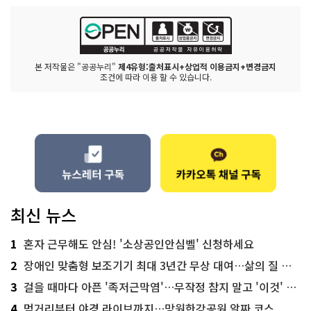
본 저작물은 "공공누리"
제4유형:출처표시+상업적 이용금지+변경금지
조건에 따라 이용 할 수 있습니다.
최신 뉴스
1
혼자 근무해도 안심! '소상공인안심벨' 신청하세요
2
장애인 맞춤형 보조기기 최대 3년간 무상 대여…삶의 질 높인다
3
걸을 때마다 아픈 '족저근막염'…무작정 참지 말고 '이것' 해보세요!
4
먹거리부터 야경 라이브까지…망원한강공원 알짜 코스