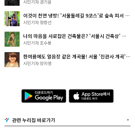
한 편의점의 정체
시민기자 권기윤
이것이 천연 냉방! '서울둘레길 9코스'로 숲속 피서 떠
나볼까
시민기자 정향선
나의 마음을 사로잡은 건축물은? '서울시 건축상' 수
상작 공개!
시민기자 조수봉
한여름에도 얼음장 같은 계곡물! 서울 '진관사 계곡'이
천국이네~
시민기자 양지영
다
A
운
p
로
p
드
S
하
t
기
o
관련 누리집 바로가기
G
r
o
e
o
에