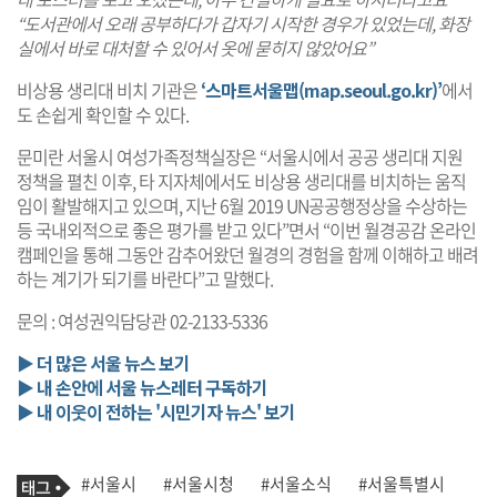
“도서관에서 오래 공부하다가 갑자기 시작한 경우가 있었는데, 화장
실에서 바로 대처할 수 있어서 옷에 묻히지 않았어요”
비상용 생리대 비치 기관은
‘스마트서울맵(map.seoul.go.kr)’
에서
도 손쉽게 확인할 수 있다.
문미란 서울시 여성가족정책실장은 “서울시에서 공공 생리대 지원
정책을 펼친 이후, 타 지자체에서도 비상용 생리대를 비치하는 움직
임이 활발해지고 있으며, 지난 6월 2019 UN공공행정상을 수상하는
등 국내외적으로 좋은 평가를 받고 있다”면서 “이번 월경공감 온라인
캠페인을 통해 그동안 감추어왔던 월경의 경험을 함께 이해하고 배려
하는 계기가 되기를 바란다”고 말했다.
문의 : 여성권익담당관 02-2133-5336
▶ 더 많은 서울 뉴스 보기
▶ 내 손안에 서울 뉴스레터 구독하기
▶ 내 이웃이 전하는 '시민기자 뉴스' 보기
기
태
#서울시
#서울시청
#서울소식
#서울특별시
사