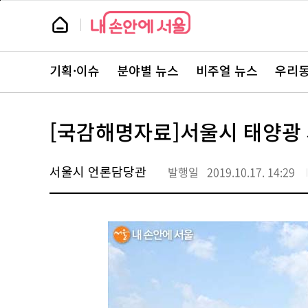
본
페
문
이
뉴
바
지
스
로
상
룸
가
단
뉴
기
으
스
로
기획·이슈
분야별 뉴스
비주얼 뉴스
우리동
주
이
요
동
서
비
스
[국감해명자료]서울시 태양광 사
바
로
가
기
서울시 언론담당관
발행일
2019.10.17. 14:29