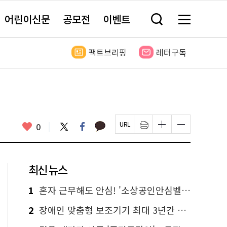
어린이신문
공모전
이벤트
검
메
색
뉴
창
전
열
체
팩트브리핑
레터구독
기
보
기
카
좋
트
페
0
페
인
글
글
카
위
이
아
이
쇄
자
자
오
터
스
요
지
하
크
크
톡
북
U
기
기
기
R
새
크
작
L
창
게
게
최신 뉴스
복
열
변
변
사
림
경
경
하
하
1
혼자 근무해도 안심! '소상공인안심벨' 신청하세요
기
기
2
장애인 맞춤형 보조기기 최대 3년간 무상 대여…삶의 질 높인다