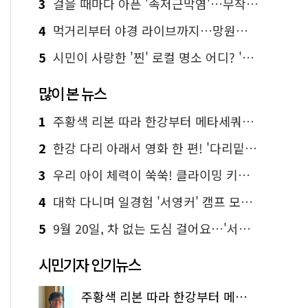
3
걸을 때마다 아픈 '족저근막염'…무작정 참지 말고 '이것' 해보세요!
4
먹거리부터 야경 라이브까지…망원한강공원 알짜 코스
5
시민이 사랑한 '찐' 로컬 명소 어디? '서울에디션25' 추천 코스
많이 본 뉴스
1
주황색 리본 따라 한강부터 메타세쿼이아 숲길까지…서울둘레길 15코스
2
한강 다리 아래서 영화 한 편! '다리밑 영화관' 무료 상영
3
우리 아이 체력이 쑥쑥! 클라이밍 키즈카페·어린이 체력장
4
대학 다니며 일경험 '서영커' 캠프 모집…전액 무료
5
9월 20일, 차 없는 도심 걸어요…'서울 걷자 페스티벌' 선착순 5천명
시민기자 인기뉴스
주황색 리본 따라 한강부터 메타세쿼이아 숲길까지…서울둘레길 15코스