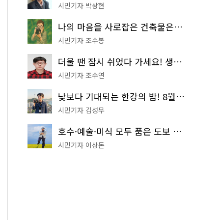
시민기자 박상현
나의 마음을 사로잡은 건축물은? '서울시 건축상' 수상작 공개!
시민기자 조수봉
더울 땐 잠시 쉬었다 가세요! 생수 냉장고부터 해피소·무더위쉼터까지
시민기자 조수연
낮보다 기대되는 한강의 밤! 8월 한정 무료 '한강 밤핑' 예약은?
시민기자 김성무
호수·예술·미식 모두 품은 도보 코스! 서울식물원~LG아트센터~마곡테라스거리
시민기자 이상돈