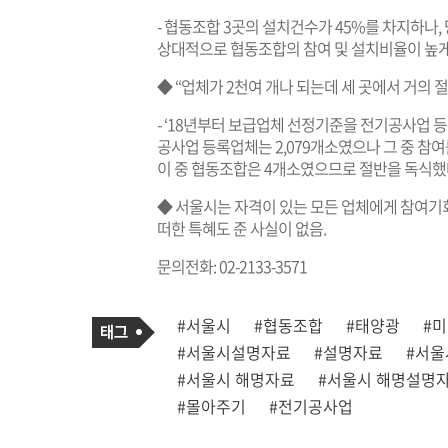
- 협동조합 3곳의 설치건수가 45%를 차지하나, 
상대적으로 협동조합의 참여 및 설치비율이 높게
◆ “업체가 2천여 개나 되는데 세 곳에서 거의 
- ‘18년부터 보급업체 선정기준을 전기공사업 등록
공사업 등록업체는 2,079개소였으나 그 중 참
이 중 협동조합은 4개소였으므로 절반을 독식했
◆ 서울시는 자격이 있는 모든 업체에게 참여기
떠한 특혜도 준 사실이 없음.
문의전화: 02-2133-3571
기
태
#서울시
#협동조합
#태양광
#
사
그
관
#서울시설명자료
#설명자료
#서울
련
태
#서울시 해명자료
#서울시 해명설명
그
#몰아주기
#전기공사업