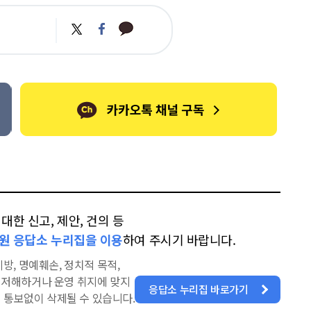
카
트
페
카
위
이
오
터
스
톡
북
한 신고, 제안, 건의 등
원 응답소 누리집을 이용
하여 주시기 바랍니다.
방, 명예훼손, 정치적 목적,
을 저해하거나 운영 취지에 맞지
응답소 누리집 바로가기
 통보없이 삭제될 수 있습니다.