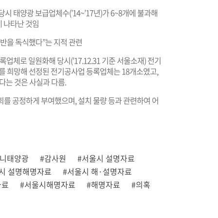
당시 태양광 보급업체수(’14~’17년)가 6~8개에 불과해
 나타난 것임
절반을 독식했다”는 지적 관련
업체로 일원화해 당시(’17.12.31 기준 서울소재) 전기
여를 희망해 선정된 전기공사업 등록업체는 18개소였고,
다는 것은 사실과 다름.
회를 공정하게 부여했으며, 설치 물량 등과 관련하여 어
미니태양광
#감사원
#서울시 설명자료
시 설명해명자료
#서울시 해·설명자료
자료
#서울시해명자료
#해명자료
#의혹