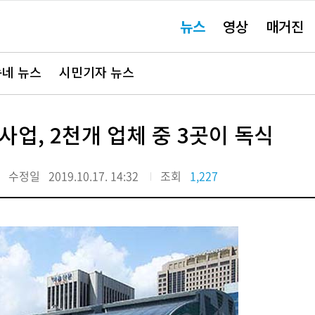
주
뉴스
영상
매거진
요
서
비
스
바
네 뉴스
시민기자 뉴스
로
가
기"
업, 2천개 업체 중 3곳이 독식
수정일
2019.10.17. 14:32
조회
1,227