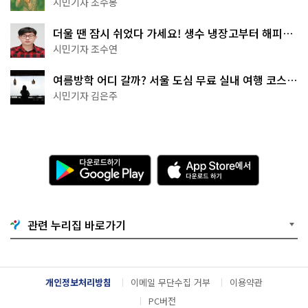
시민기자 조수봉
더울 땐 잠시 쉬었다 가세요! 생수 냉장고부터 해피소
·무더위쉼터까지
시민기자 조수연
여름방학 어디 갈까? 서울 도심 무료 실내 여행 코스
추천
시민기자 김은주
다
A
운
p
로
p
드
S
하
t
기
o
관련 누리집 바로가기
G
r
o
e
o
에
g
서
l
다
개인정보처리방침
이메일 무단수집 거부
이용약관
e
운
P
로
PC버전