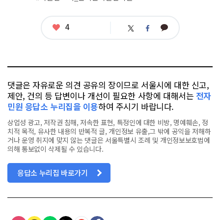
좋
4
카
트
페
아
카
위
이
요
오
터
스
톡
북
댓글은 자유로운 의견 공유의 장이므로 서울시에 대한 신고,
제안, 건의 등 답변이나 개선이 필요한 사항에 대해서는
전자
민원 응답소 누리집을 이용
하여 주시기 바랍니다.
상업성 광고, 저작권 침해, 저속한 표현, 특정인에 대한 비방, 명예훼손, 정
치적 목적, 유사한 내용의 반복적 글, 개인정보 유출,그 밖에 공익을 저해하
거나 운영 취지에 맞지 않는 댓글은 서울특별시 조례 및 개인정보보호법에
의해 통보없이 삭제될 수 있습니다.
응답소 누리집 바로가기