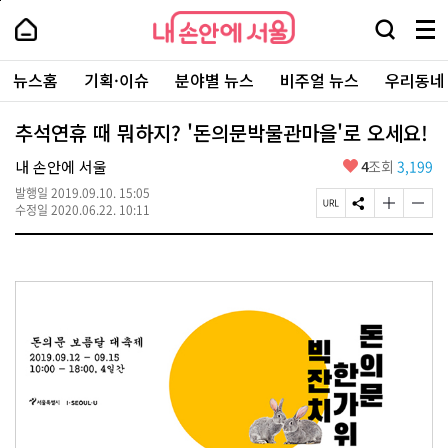
본
페
내
문
이
내
손
검
메
바
지
손
안
색
뉴
로
상
안
주
에
창
전
가
단
에
뉴스홈
기획·이슈
분야별 뉴스
비주얼 뉴스
우리동네
요
서
열
체
기
으
서
서
울
기
보
로
울
비
기
이
-
추석연휴 때 뭐하지? '돈의문박물관마을'로 오세요!
스
동
서
바
울
좋
내 손안에 서울
4
조회
3,199
로
시
아
가
대
발행일
2019.09.10. 15:05
요
기
페
S
글
글
표
수정일
2020.06.22. 10:11
이
N
자
자
소
지
S
크
크
통
U
공
기
기
포
R
유
크
작
털
L
하
게
게
복
기
변
변
사
경
경
하
하
기
기