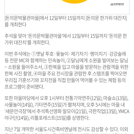
|돈의문박물관마을|에서 12일부터 15일까지 |돈의문 한가위 대잔치|
를 개최한다
추석을 맞아 ‘돈의문박물관마을’에서 12일부터 15일까지 ‘돈의문 한
가위 대잔치’를 개최한다.
이번 추석에는 ①옛날 투호·윷놀이·제기차기·팽이치기·강강술래
등 전문 MC와 함께하는 민속놀이, ②달님에게 소원을 빌어보는 달님
~ 소원을 들어주소서, ③한복을 입고 마을을 방문하는 관람객을 위한
한복 사진 촬영, ④마을 주요 전시장을 관람한 후 스탬프를 찍어오면
우리집 가훈쓰기와 꼬치전을 직접 만들어 먹어볼 수 있는 체험 등의
프로그램이 준비됐다.
또한 마을마당에서 오후 1시부터 전통기악연주(12일), 마술쇼(13일),
사물놀이(14일), 기타연주(15일)가 펼쳐지며, 오후 5시에는 마을 내
‘새문안극장’에서 추석특선영화 말모이(21일), 극한직업(13일), YMCA
야구단(14일), 리틀포레스트(15일)를 상영한다.
지난 7일 개막한 서울도시건축비엔날레 전시도 감상할 수 있다. 이외