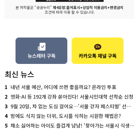
본 저작물은 "공공누리"
제4유형:출처표시+상업적 이용금지+변경금지
조건에 따라 이용 할 수 있습니다.
최신 뉴스
1
내년 서울 예산, 어디에 쓰면 좋을까요? 온라인 투표
2
영화·AI 등 192개 강좌 쏟아진다! 서울시민대학 선착순 신청
3
9월 20일, 차 없는 도심 걸어요…'서울 걷자 페스티벌' 선착순 5천명
4
밤에도 식지 않는 더위, 도시를 식히는 시원한 해법은?
5
채소 싫어하는 아이도 즐겁게 냠냠! '찾아가는 서울시 식생활 교육' 현장