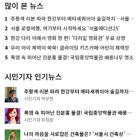
많이 본 뉴스
1
주황색 리본 따라 한강부터 메타세쿼이아 숲길까지…서울둘레길 15코스
2
서울 로컬여행, 여기부터 시작하세요 '서울에디션25'
3
한강 다리 아래서 영화 한 편! '다리밑 영화관' 무료 상영
4
우리 아이 체력이 쑥쑥! 클라이밍 키즈카페·어린이 체력장
5
폭염 속 피어난 진분홍 물결! 국립중앙박물관 배롱나무 명소
시민기자 인기뉴스
주황색 리본 따라 한강부터 메타세쿼이아 숲길까지…
서울둘레길 15코스
시민기자 박상현
폭염 속 피어난 진분홍 물결! 국립중앙박물관 배롱나
무 명소
시민기자 최정윤
나의 마음을 사로잡은 건축물은? '서울시 건축상' 수
상작 공개!