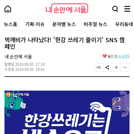
본
페
내
문
이
내
손
검
메
바
지
손
안
색
뉴
로
상
안
주
에
창
전
가
단
에
뉴스홈
기획·이슈
분야별 뉴스
비주얼 뉴스
우리동네
요
서
열
체
기
으
서
서
울
기
보
로
울
비
기
이
-
먹깨비가 나타났다! '한강 쓰레기 줄이기' SNS 캠
스
동
서
페인
바
울
로
시
가
좋
내 손안에 서울
6
조회
6,635
대
기
아
표
발행일
2019.09.05. 17:10
요
소
페
S
글
글
수정일
2019.09.05. 19:41
통
이
N
자
자
포
지
S
크
크
털
U
공
기
기
R
유
크
작
L
하
게
게
복
기
변
변
사
경
경
하
하
기
기