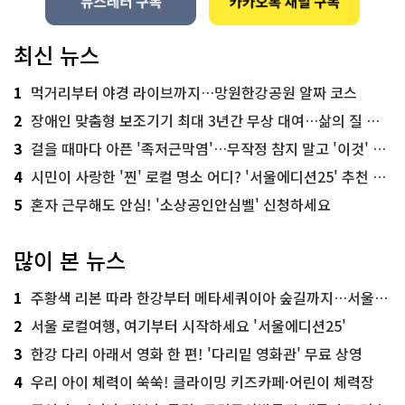
최신 뉴스
1
먹거리부터 야경 라이브까지…망원한강공원 알짜 코스
2
장애인 맞춤형 보조기기 최대 3년간 무상 대여…삶의 질 높인다
3
걸을 때마다 아픈 '족저근막염'…무작정 참지 말고 '이것' 해보세요!
4
시민이 사랑한 '찐' 로컬 명소 어디? '서울에디션25' 추천 코스
5
혼자 근무해도 안심! '소상공인안심벨' 신청하세요
많이 본 뉴스
1
주황색 리본 따라 한강부터 메타세쿼이아 숲길까지…서울둘레길 15코스
2
서울 로컬여행, 여기부터 시작하세요 '서울에디션25'
3
한강 다리 아래서 영화 한 편! '다리밑 영화관' 무료 상영
4
우리 아이 체력이 쑥쑥! 클라이밍 키즈카페·어린이 체력장