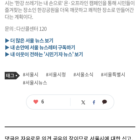
시는 ’한강 쓰레기는 내 손으로‘ 온·오프라인 캠페인을 통해 시민들이
즐겨찾는 장소인 한강공원을 더욱 깨끗하고 쾌적한 장소로 만들어간
다는 계획이다.
문의 : 다산콜센터 120
▶ 더 많은 서울 뉴스 보기
▶ 내 손안에 서울 뉴스레터 구독하기
▶ 내 이웃이 전하는 '시민기자 뉴스' 보기
기
태
#서울시
#서울시청
#서울소식
#서울특별시
사
그
관
#서울시뉴스
련
태
그
좋
6
카
트
페
아
카
위
이
요
오
터
스
톡
북
댓글은 자유로운 의견 공유의 장이므로 서울시에 대한 신고,