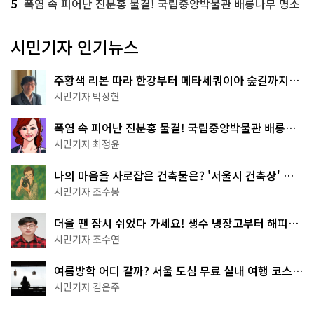
5
폭염 속 피어난 진분홍 물결! 국립중앙박물관 배롱나무 명소
시민기자 인기뉴스
주황색 리본 따라 한강부터 메타세쿼이아 숲길까지…
서울둘레길 15코스
시민기자 박상현
폭염 속 피어난 진분홍 물결! 국립중앙박물관 배롱나
무 명소
시민기자 최정윤
나의 마음을 사로잡은 건축물은? '서울시 건축상' 수
상작 공개!
시민기자 조수봉
더울 땐 잠시 쉬었다 가세요! 생수 냉장고부터 해피소
·무더위쉼터까지
시민기자 조수연
여름방학 어디 갈까? 서울 도심 무료 실내 여행 코스
추천
시민기자 김은주