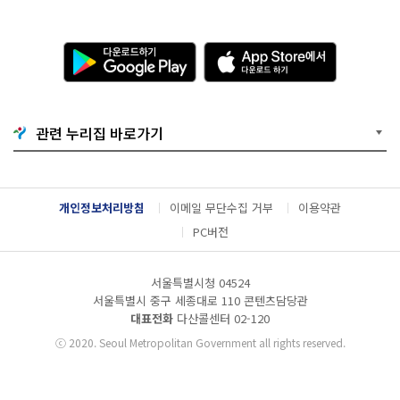
다
A
운
p
로
p
드
S
하
t
기
o
관련 누리집 바로가기
G
r
o
e
o
에
g
서
l
다
개인정보처리방침
이메일 무단수집 거부
이용약관
e
운
P
로
PC버전
l
드
a
하
y
기
서울특별시청 04524
서울특별시 중구 세종대로 110 콘텐츠담당관
대표전화
다산콜센터
02-120
ⓒ
2020. Seoul Metropolitan Government all rights reserved.