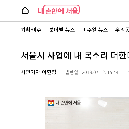
본
페
문
이
뉴
바
지
스
로
상
룸
가
단
뉴
기
으
스
로
기획·이슈
분야별 뉴스
비주얼 뉴스
우리동
주
이
요
동
서
비
스
서울시 사업에 내 목소리 더한
바
로
가
기
시민기자 이현정
발행일
2019.07.12. 15:44