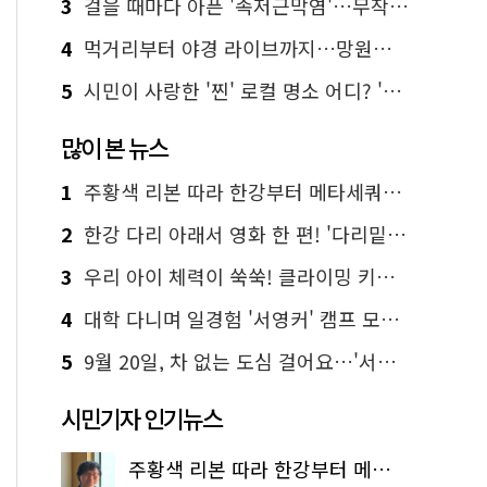
3
걸을 때마다 아픈 '족저근막염'…무작정 참지 말고 '이것' 해보세요!
4
먹거리부터 야경 라이브까지…망원한강공원 알짜 코스
5
시민이 사랑한 '찐' 로컬 명소 어디? '서울에디션25' 추천 코스
많이 본 뉴스
1
주황색 리본 따라 한강부터 메타세쿼이아 숲길까지…서울둘레길 15코스
2
한강 다리 아래서 영화 한 편! '다리밑 영화관' 무료 상영
3
우리 아이 체력이 쑥쑥! 클라이밍 키즈카페·어린이 체력장
4
대학 다니며 일경험 '서영커' 캠프 모집…전액 무료
5
9월 20일, 차 없는 도심 걸어요…'서울 걷자 페스티벌' 선착순 5천명
시민기자 인기뉴스
주황색 리본 따라 한강부터 메타세쿼이아 숲길까지…서울둘레길 15코스