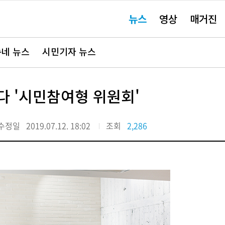
주
뉴스
영상
매거진
요
서
비
스
바
네 뉴스
시민기자 뉴스
로
가
기"
다 '시민참여형 위원회'
수정일
2019.07.12. 18:02
조회
2,286