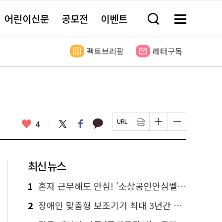
어린이신문
공모전
이벤트
검
메
색
뉴
창
전
열
체
팩트브리핑
레터구독
기
보
기
카
좋
트
페
4
페
인
글
글
카
위
이
아
이
쇄
자
자
오
터
스
요
지
하
크
크
톡
북
U
기
기
기
R
새
크
작
L
창
게
게
최신 뉴스
복
열
변
변
사
림
경
경
하
하
1
혼자 근무해도 안심! '소상공인안심벨' 신청하세요
기
기
2
장애인 맞춤형 보조기기 최대 3년간 무상 대여…삶의 질 높인다