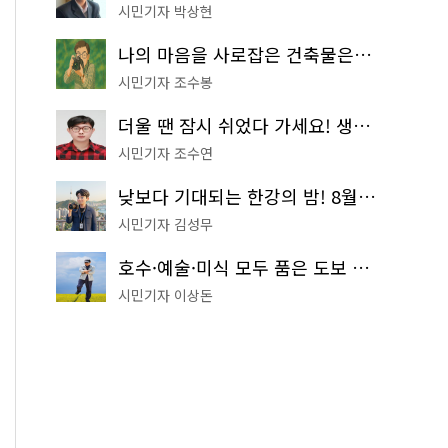
시민기자 박상현
나의 마음을 사로잡은 건축물은? '서울시 건축상' 수상작 공개!
시민기자 조수봉
더울 땐 잠시 쉬었다 가세요! 생수 냉장고부터 해피소·무더위쉼터까지
시민기자 조수연
낮보다 기대되는 한강의 밤! 8월 한정 무료 '한강 밤핑' 예약은?
시민기자 김성무
호수·예술·미식 모두 품은 도보 코스! 서울식물원~LG아트센터~마곡테라스거리
시민기자 이상돈