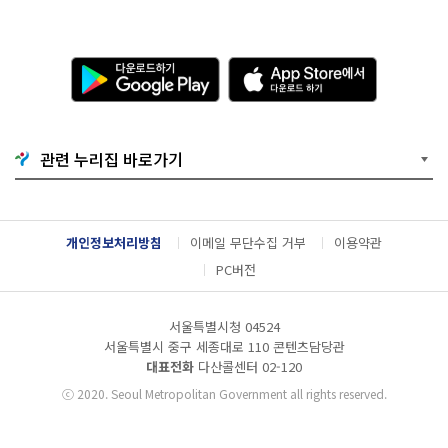
다
A
운
p
로
p
드
S
하
t
기
o
관련 누리집 바로가기
G
r
o
e
o
에
g
서
l
다
개인정보처리방침
이메일 무단수집 거부
이용약관
e
운
P
로
PC버전
l
드
a
하
y
기
서울특별시청 04524
서울특별시 중구 세종대로 110 콘텐츠담당관
대표전화
다산콜센터
02-120
ⓒ
2020. Seoul Metropolitan Government all rights reserved.