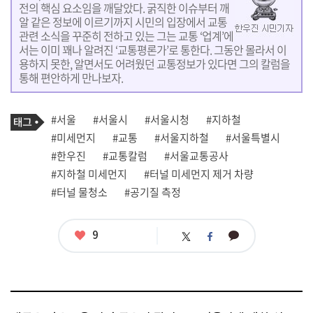
전의 핵심 요소임을 깨달았다. 굵직한 이슈부터 깨
알 같은 정보에 이르기까지 시민의 입장에서 교통
관련 소식을 꾸준히 전하고 있는 그는 교통 ‘업계’에
서는 이미 꽤나 알려진 ‘교통평론가’로 통한다. 그동안 몰라서 이
용하지 못한, 알면서도 어려웠던 교통정보가 있다면 그의 칼럼을
통해 편안하게 만나보자.
기
태
#서울
#서울시
#서울시청
#지하철
사
그
관
#미세먼지
#교통
#서울지하철
#서울특별시
련
#한우진
#교통칼럼
#서울교통공사
태
그
#지하철 미세먼지
#터널 미세먼지 제거 차량
#터널 물청소
#공기질 측정
좋
9
카
트
페
아
카
위
이
요
오
터
스
톡
북