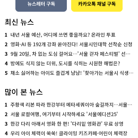
최신 뉴스
1
내년 서울 예산, 어디에 쓰면 좋을까요? 온라인 투표
2
영화·AI 등 192개 강좌 쏟아진다! 서울시민대학 선착순 신청
3
9월 20일, 차 없는 도심 걸어요…'서울 걷자 페스티벌' 선착순 5천명
4
밤에도 식지 않는 더위, 도시를 식히는 시원한 해법은?
5
채소 싫어하는 아이도 즐겁게 냠냠! '찾아가는 서울시 식생활 교육' 현장
많이 본 뉴스
1
주황색 리본 따라 한강부터 메타세쿼이아 숲길까지…서울둘레길 15코스
2
서울 로컬여행, 여기부터 시작하세요 '서울에디션25'
3
한강 다리 아래서 영화 한 편! '다리밑 영화관' 무료 상영
4
우리 아이 체력이 쑥쑥! 클라이밍 키즈카페·어린이 체력장