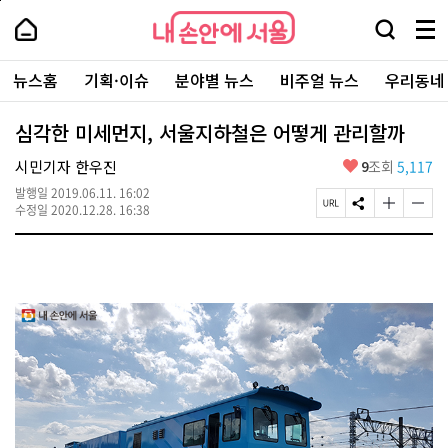
본
페
내
문
이
내
손
검
메
바
지
손
안
색
뉴
로
상
안
주
에
창
전
가
단
에
뉴스홈
기획·이슈
분야별 뉴스
비주얼 뉴스
우리동네
요
서
열
체
기
으
서
서
울
기
보
로
울
비
기
이
-
심각한 미세먼지, 서울지하철은 어떻게 관리할까
스
동
서
바
울
좋
시민기자 한우진
9
조회
5,117
로
시
아
가
대
발행일
2019.06.11. 16:02
요
기
페
S
글
글
표
수정일
2020.12.28. 16:38
이
N
자
자
소
지
S
크
크
통
U
공
기
기
포
R
유
크
작
털
L
하
게
게
복
기
변
변
사
경
경
하
하
기
기