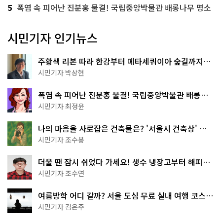
5
폭염 속 피어난 진분홍 물결! 국립중앙박물관 배롱나무 명소
시민기자 인기뉴스
주황색 리본 따라 한강부터 메타세쿼이아 숲길까지…
서울둘레길 15코스
시민기자 박상현
폭염 속 피어난 진분홍 물결! 국립중앙박물관 배롱나
무 명소
시민기자 최정윤
나의 마음을 사로잡은 건축물은? '서울시 건축상' 수
상작 공개!
시민기자 조수봉
더울 땐 잠시 쉬었다 가세요! 생수 냉장고부터 해피소
·무더위쉼터까지
시민기자 조수연
여름방학 어디 갈까? 서울 도심 무료 실내 여행 코스
추천
시민기자 김은주