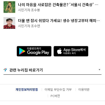
나의 마음을 사로잡은 건축물은? '서울시 건축상' 수
상작 공개!
시민기자 조수봉
더울 땐 잠시 쉬었다 가세요! 생수 냉장고부터 해피소
·무더위쉼터까지
시민기자 조수연
다
A
운
p
로
p
드
S
하
t
기
o
관련 누리집 바로가기
G
r
o
e
o
에
g
서
l
다
개인정보처리방침
이메일 무단수집 거부
이용약관
e
운
P
로
PC버전
l
드
a
하