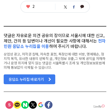
좋
2
카
트
페
아
카
위
이
요
오
터
스
톡
북
댓글은 자유로운 의견 공유의 장이므로 서울시에 대한 신고,
제안, 건의 등 답변이나 개선이 필요한 사항에 대해서는
전자
민원 응답소 누리집을 이용
하여 주시기 바랍니다.
상업성 광고, 저작권 침해, 저속한 표현, 특정인에 대한 비방, 명예훼손, 정
치적 목적, 유사한 내용의 반복적 글, 개인정보 유출,그 밖에 공익을 저해하
거나 운영 취지에 맞지 않는 댓글은 서울특별시 조례 및 개인정보보호법에
의해 통보없이 삭제될 수 있습니다.
응답소 누리집 바로가기