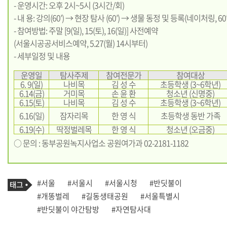
- 운영시간: 오후 2시~5시 (3시간/회)
- 내 용: 강의(60′) → 현장 탐사 (60′) → 생물 동정 및 등록(네이처링, 60′
- 참여방법: 주말 [9(일), 15(토), 16(일)] 사전예약
(서울시공공서비스예약, 5.27(월) 14시부터)
- 세부일정 및 내용
운영일
탐사주제
참여전문가
참여대상
6. 9(일)
나비목
김 성 수
초등학생 (3~6학년)
6.14(금)
거미목
손 윤 환
청소년 (신명중)
6.15(토)
나비목
김 성 수
초등학생 (3~6학년)
6.16(일)
잠자리목
한 영 식
초등학생 동반 가족
6.19(수)
딱정벌레목
한 영 식
청소년 (오금중)
○ 문의 : 동부공원녹지사업소 공원여가과 02-2181-1182
기
태
#서울
#서울시
#서울시청
#반딧불이
사
그
관
#개똥벌레
#길동생태공원
#서울특별시
련
#반딧불이 야간탐방
#자연탐사대
태
그