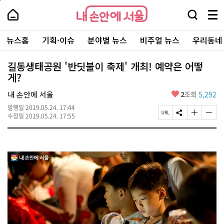
본
페
내
문
이
내
손
검
메
바
지
손
안
색
뉴
로
상
안
주
에
창
전
가
단
에
뉴스홈
기획·이슈
분야별 뉴스
비주얼 뉴스
우리동네
요
서
열
체
기
으
서
서
울
기
보
로
울
비
기
이
-
길동생태공원 '반딧불이 축제' 개최! 예약은 어떻
스
동
서
게?
바
울
로
시
가
좋
내 손안에 서울
2
조회
5,292
대
기
아
표
발행일
2019.05.24. 17:44
요
소
페
S
글
글
수정일
2019.05.24. 17:55
통
이
N
자
자
포
지
S
크
크
털
U
공
기
기
R
유
크
작
L
하
게
게
복
기
변
변
사
경
경
하
하
기
기