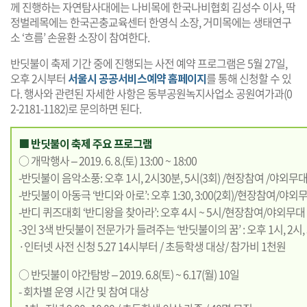
께 진행하는 자연탐사대에는 나비목에 한국나비협회 김성수 이사, 딱
정벌레목에는 한국곤충교육센터 한영식 소장, 거미목에는 생태연구
소 ‘흐름’ 손윤환 소장이 참여한다.
반딧불이 축제 기간 중에 진행되는 사전 예약 프로그램은 5월 27일,
오후 2시부터
서울시 공공서비스예약 홈페이지
를 통해 신청할 수 있
다. 행사와 관련된 자세한 사항은 동부공원녹지사업소 공원여가과(0
2-2181-1182)로 문의하면 된다.
■ 반딧불이 축제 주요 프로그램
○ 개막행사 – 2019. 6. 8.(토) 13:00 ~ 18:00
-반딧불이 음악소풍: 오후 1시, 2시30분, 5시(3회) /현장참여 /야외무
-반딧불이 아동극 ‘반디와 아로’: 오후 1:30, 3:00(2회)/현장참여/야외
-반디 퀴즈대회 ‘반디왕을 찾아라’: 오후 4시 ~ 5시/현장참여/야외무대
-3인 3색 반딧불이 전문가가 들려주는 ‘반딧불이의 꿈’ : 오후 1시, 2시,
·인터넷 사전 신청 5.27 14시부터 / 초등학생 대상/ 참가비 1천원
○ 반딧불이 야간탐방 – 2019. 6.8(토) ~ 6.17(월) 10일
- 회차별 운영 시간 및 참여 대상