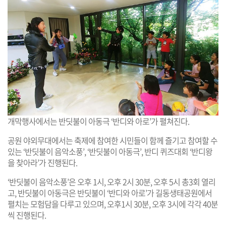
개막행사에서는 반딧불이 아동극 ‘반디와 아로’가 펼쳐진다.
공원 야외무대에서는 축제에 참여한 시민들이 함께 즐기고 참여할 수
있는 ‘반딧불이 음악소풍’, ‘반딧불이 아동극’, 반디 퀴즈대회 ‘반디왕
을 찾아라’가 진행된다.
‘반딧불이 음악소풍’은 오후 1시, 오후 2시 30분, 오후 5시 총3회 열리
고, 반딧불이 아동극은 반딧불이 ‘반디와 아로’가 길동생태공원에서
펼치는 모험담을 다루고 있으며, 오후1시 30분, 오후 3시에 각각 40분
씩 진행된다.