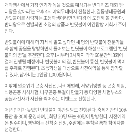
개막행사에서 가장 인기가 높을 것으로 예상되는 반디퀴즈 대회 ‘반
디왕을 찾아라’는 오후 4시 야외무대에서 진행한다. 길동생태공원과
반딧불이를 사랑하는 초등학생이라면 ‘반디왕’에 도전해 볼 만하다.
반디왕으로 선발되면 소정의 상품과 반딧불이 야간탐방 기회가 주어
진다.
반딧불이에 대해 더 자세히 알고 싶다면 세 명의 반딧불이 전문가들
과 함께 공원을 탐방하면서 들어보는 반딧불이 해설프로그램인 ‘반딧
불이의 꿈’을 추천한다. 오후1시부터 3시까지 각각 60분간씩 3회에
걸쳐 진행될 예정이다. 반딧불이의 집, 반딧불이 통신, 반딧불이 먹이
를 주제로 진행된다. 초등학생을 대상으로 사전예약을 통해 참가할
수 있다. 참가비는 1인당 1,000원이다.
이밖에 멸종위기 곤충 사진전, 나비애벌레, 서양뒤엉벌 등 곤충 체험,
식용곤충 시식체험, 나무곤충 목걸이 만들기 등 다양한 체험부스와
공원사진사가 사진을 찍어주는 이벤트도 진행된다.
매년 인기가 높았던 반딧불이 야간탐방도 진행된다. 축제기간인 10일
동안 총 30회 운영하며, 1회당 20명 또는 40명이 탐방한다. 사전예약
은 필수이며, 평일에는 선착순 신청, 주말에는 추첨을 통해 참여자를
선정한다.