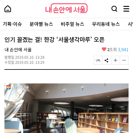
본
페
내
문
이
내
손
검
메
바
지
손
안
색
뉴
로
상
안
주
에
창
전
가
단
에
기획·이슈
분야별 뉴스
비주얼 뉴스
우리동네 뉴스
시
요
서
열
체
기
으
서
서
울
기
보
로
울
비
기
이
-
인기 끌겠는 걸! 한강 ‘서울생각마루’ 오픈
스
동
서
바
울
좋
내 손안에 서울
2
조회
3,941
로
시
아
가
대
발행일
2019.05.10. 13:28
요
기
페
S
글
글
표
수정일
2019.05.10. 13:29
이
N
자
자
소
지
S
크
크
통
U
공
기
기
포
R
유
크
작
털
L
하
게
게
복
기
변
변
사
경
경
하
하
기
기