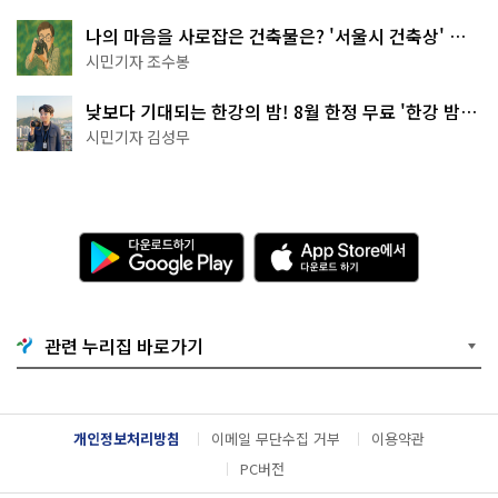
나의 마음을 사로잡은 건축물은? '서울시 건축상' 수
상작 공개!
시민기자 조수봉
낮보다 기대되는 한강의 밤! 8월 한정 무료 '한강 밤
핑' 예약은?
시민기자 김성무
다
A
운
p
로
p
드
S
하
t
기
o
관련 누리집 바로가기
G
r
o
e
o
에
g
서
l
다
개인정보처리방침
이메일 무단수집 거부
이용약관
e
운
P
로
PC버전
l
드