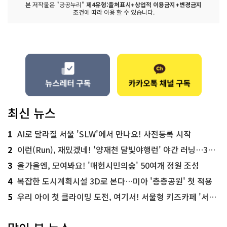
본 저작물은 "공공누리"
제4유형:출처표시+상업적 이용금지+변경금지
조건에 따라 이용 할 수 있습니다.
최신 뉴스
1
AI로 달라질 서울 'SLW'에서 만나요! 사전등록 시작
2
이런(Run), 재밌겠네! '양재천 달빛야행런' 야간 러닝…300명 모집
3
올가을엔, 모여봐요! '매헌시민의숲' 50여개 정원 조성
4
복잡한 도시계획시설 3D로 본다…미아 '층층공원' 첫 적용
5
우리 아이 첫 클라이밍 도전, 여기서! 서울형 키즈카페 '서울가족플라자점'