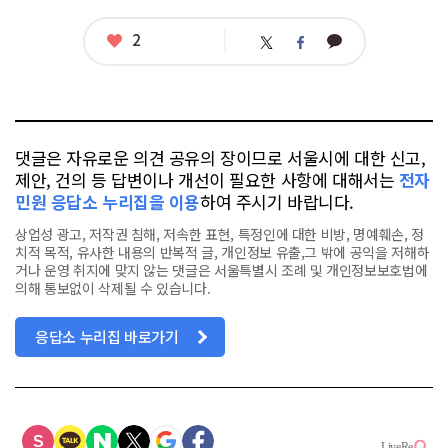
그
좋
2
카
트
페
아
카
위
이
요
오
터
스
톡
북
댓글은 자유로운 의견 공유의 장이므로 서울시에 대한 신고,
제안, 건의 등 답변이나 개선이 필요한 사항에 대해서는
전자
민원 응답소 누리집을 이용
하여 주시기 바랍니다.
상업성 광고, 저작권 침해, 저속한 표현, 특정인에 대한 비방, 명예훼손, 정
치적 목적, 유사한 내용의 반복적 글, 개인정보 유출,그 밖에 공익을 저해하
거나 운영 취지에 맞지 않는 댓글은 서울특별시 조례 및 개인정보보호법에
의해 통보없이 삭제될 수 있습니다.
응답소 누리집 바로가기