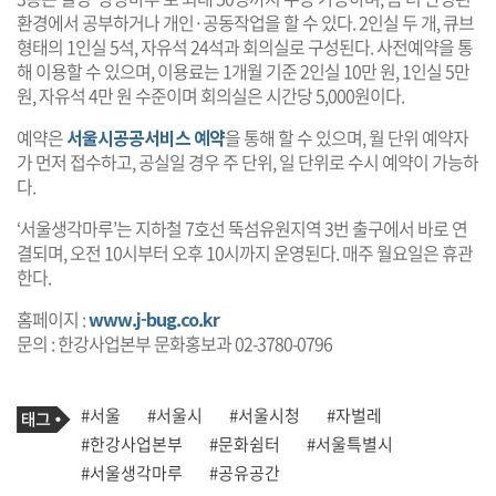
환경에서 공부하거나 개인·공동작업을 할 수 있다. 2인실 두 개, 큐브
형태의 1인실 5석, 자유석 24석과 회의실로 구성된다. 사전예약을 통
해 이용할 수 있으며, 이용료는 1개월 기준 2인실 10만 원, 1인실 5만
원, 자유석 4만 원 수준이며 회의실은 시간당 5,000원이다.
예약은
서울시공공서비스 예약
을 통해 할 수 있으며, 월 단위 예약자
가 먼저 접수하고, 공실일 경우 주 단위, 일 단위로 수시 예약이 가능하
다.
‘서울생각마루’는 지하철 7호선 뚝섬유원지역 3번 출구에서 바로 연
결되며, 오전 10시부터 오후 10시까지 운영된다. 매주 월요일은 휴관
한다.
홈페이지 :
www.j-bug.co.kr
문의 : 한강사업본부 문화홍보과 02-3780-0796
기
태
#서울
#서울시
#서울시청
#자벌레
사
그
관
#한강사업본부
#문화쉼터
#서울특별시
련
#서울생각마루
#공유공간
태