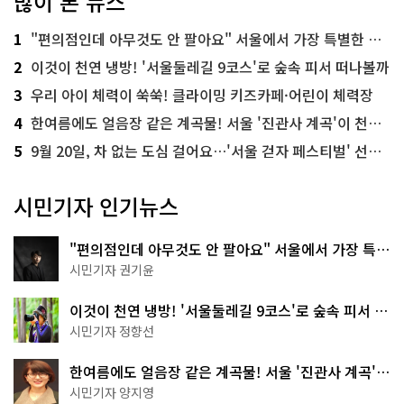
많이 본 뉴스
1
"편의점인데 아무것도 안 팔아요" 서울에서 가장 특별한 편의점의 정체
2
이것이 천연 냉방! '서울둘레길 9코스'로 숲속 피서 떠나볼까
3
우리 아이 체력이 쑥쑥! 클라이밍 키즈카페·어린이 체력장
4
한여름에도 얼음장 같은 계곡물! 서울 '진관사 계곡'이 천국이네~
5
9월 20일, 차 없는 도심 걸어요…'서울 걷자 페스티벌' 선착순 5천명
시민기자 인기뉴스
"편의점인데 아무것도 안 팔아요" 서울에서 가장 특별
한 편의점의 정체
시민기자 권기윤
이것이 천연 냉방! '서울둘레길 9코스'로 숲속 피서 떠
나볼까
시민기자 정향선
한여름에도 얼음장 같은 계곡물! 서울 '진관사 계곡'이
천국이네~
시민기자 양지영