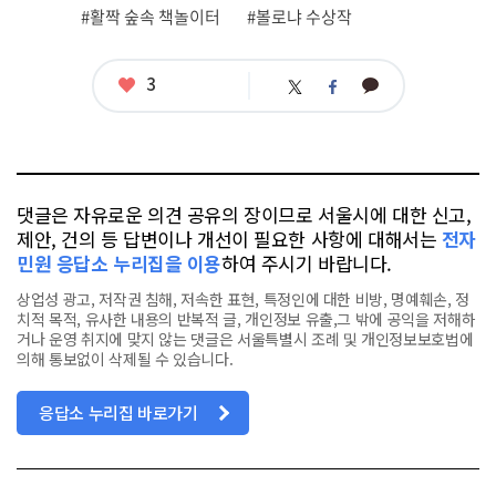
그
#활짝 숲속 책놀이터
#볼로냐 수상작
좋
3
카
트
페
아
카
위
이
요
오
터
스
톡
북
댓글은 자유로운 의견 공유의 장이므로 서울시에 대한 신고,
제안, 건의 등 답변이나 개선이 필요한 사항에 대해서는
전자
민원 응답소 누리집을 이용
하여 주시기 바랍니다.
상업성 광고, 저작권 침해, 저속한 표현, 특정인에 대한 비방, 명예훼손, 정
치적 목적, 유사한 내용의 반복적 글, 개인정보 유출,그 밖에 공익을 저해하
거나 운영 취지에 맞지 않는 댓글은 서울특별시 조례 및 개인정보보호법에
의해 통보없이 삭제될 수 있습니다.
응답소 누리집 바로가기