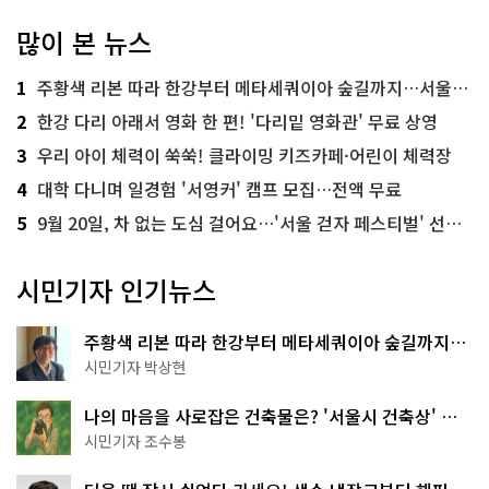
많이 본 뉴스
1
주황색 리본 따라 한강부터 메타세쿼이아 숲길까지…서울둘레길 15코스
2
한강 다리 아래서 영화 한 편! '다리밑 영화관' 무료 상영
3
우리 아이 체력이 쑥쑥! 클라이밍 키즈카페·어린이 체력장
4
대학 다니며 일경험 '서영커' 캠프 모집…전액 무료
5
9월 20일, 차 없는 도심 걸어요…'서울 걷자 페스티벌' 선착순 5천명
시민기자 인기뉴스
주황색 리본 따라 한강부터 메타세쿼이아 숲길까지…
서울둘레길 15코스
시민기자 박상현
나의 마음을 사로잡은 건축물은? '서울시 건축상' 수
상작 공개!
시민기자 조수봉