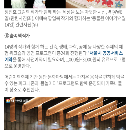
정진호 그림책 작가와 함께 하는 ‘세상을 보는 따뜻한 시선, 벽’(4월6
일) 관련사진(좌), 이예숙 팝업북 작가와 함께하는 ‘동물원 이야기’(4월
14일) 관련사진(우)
➂ 숲속책작가
14명의 작가와 함께 하는 건축, 생태, 과학, 공예 등 다양한 주제의 체
험 워크숍과 공연 프로그램이 총24회 진행된다.
‘서울시 공공서비스
예약
을 통해 사전예약이 필요하며, 1,000원~3,000원의 유료프로그램
으로 운영한다.
어린이책축제 기간 동안 문화마당에서는 가져온 음식을 편하게 먹을
수 있는 피크닉존과 ‘몸놀이터’ 프로그램도 함께 운영되어 가족나들
이 장소로 추천한다.