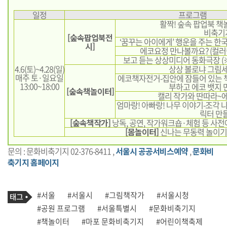
일정
프로그램
활짝! 숲속 팝업북 책
비축기
[숲속팝업북전
‘꿈꾸는 아이에게’ 행운을 주는 
시]
에코요정 만나볼까요? (컬러
보고 듣는 상상미디어 동화극장 (※ 
4.6(토)~4.28(일)
상상 볼로냐 그림세
매주 토·일요일
에코책자전거-집안에 잠들어 있는 책
13:00~18:00
부하고 에코 뱃지 
[숲속책놀이터]
캘리 작가와 딴따라~에
엄마랑! 아빠랑! 나무 이야기-조각 
릭터 만
[숲속책작가]
낭독, 공연, 작가워크숍·체험 등 사전
[몸놀이터]
신나는 무동력 놀이기구
문의 : 문화비축기지 02-376-8411 ,
서울시 공공서비스예약
,
문화비
축기지 홈페이지
기
태
#서울
#서울시
#그림책작가
#서울시청
사
그
관
#공원 프로그램
#서울특별시
#문화비축기지
련
#책놀이터
#마포 문화비축기지
#어린이책축제
태