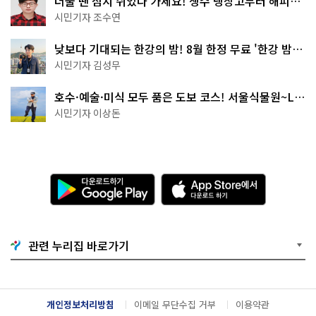
더울 땐 잠시 쉬었다 가세요! 생수 냉장고부터 해피소
·무더위쉼터까지
시민기자 조수연
낮보다 기대되는 한강의 밤! 8월 한정 무료 '한강 밤
핑' 예약은?
시민기자 김성무
호수·예술·미식 모두 품은 도보 코스! 서울식물원~LG
아트센터~마곡테라스거리
시민기자 이상돈
다
A
운
p
로
p
드
S
하
t
기
o
관련 누리집 바로가기
G
r
o
e
o
에
g
서
l
다
개인정보처리방침
이메일 무단수집 거부
이용약관
e
운