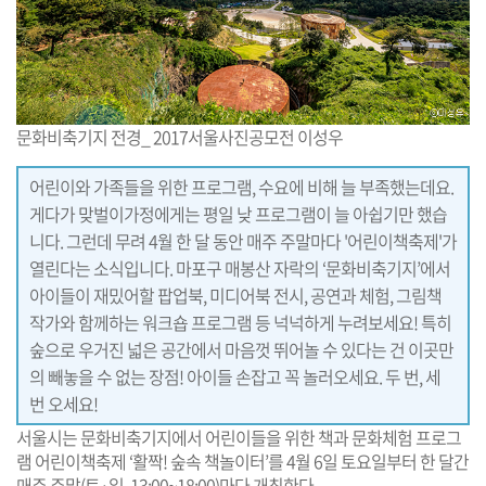
문화비축기지 전경_ 2017서울사진공모전 이성우
어린이와 가족들을 위한 프로그램, 수요에 비해 늘 부족했는데요.
게다가 맞벌이가정에게는 평일 낮 프로그램이 늘 아쉽기만 했습
니다. 그런데 무려 4월 한 달 동안 매주 주말마다 '어린이책축제'가
열린다는 소식입니다. 마포구 매봉산 자락의 ‘문화비축기지’에서
아이들이 재밌어할 팝업북, 미디어북 전시, 공연과 체험, 그림책
작가와 함께하는 워크숍 프로그램 등 넉넉하게 누려보세요! 특히
숲으로 우거진 넓은 공간에서 마음껏 뛰어놀 수 있다는 건 이곳만
의 빼놓을 수 없는 장점! 아이들 손잡고 꼭 놀러오세요. 두 번, 세
번 오세요!
서울시는 문화비축기지에서 어린이들을 위한 책과 문화체험 프로그
램 어린이책축제 ‘활짝! 숲속 책놀이터’를 4월 6일 토요일부터 한 달간
매주 주말(토·일, 13:00~18:00)마다 개최한다.