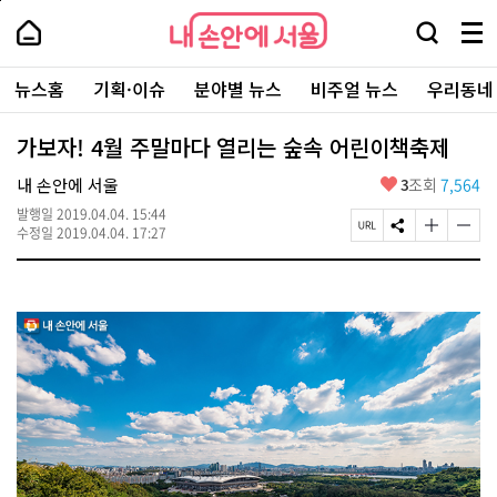
본
페
내
문
이
내
손
검
메
바
지
손
안
색
뉴
로
상
안
주
에
창
전
가
단
에
뉴스홈
기획·이슈
분야별 뉴스
비주얼 뉴스
우리동네
요
서
열
체
기
으
서
서
울
기
보
로
울
비
기
이
-
가보자! 4월 주말마다 열리는 숲속 어린이책축제
스
동
서
바
울
좋
내 손안에 서울
3
조회
7,564
로
시
아
가
대
발행일
2019.04.04. 15:44
요
기
페
S
글
글
표
수정일
2019.04.04. 17:27
이
N
자
자
소
지
S
크
크
통
U
공
기
기
포
R
유
크
작
털
L
하
게
게
복
기
변
변
사
경
경
하
하
기
기