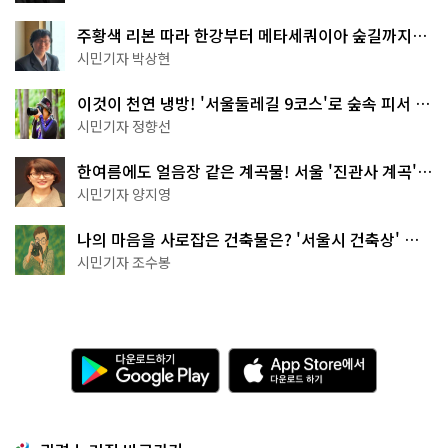
주황색 리본 따라 한강부터 메타세쿼이아 숲길까지…
서울둘레길 15코스
시민기자 박상현
이것이 천연 냉방! '서울둘레길 9코스'로 숲속 피서 떠
나볼까
시민기자 정향선
한여름에도 얼음장 같은 계곡물! 서울 '진관사 계곡'이
천국이네~
시민기자 양지영
나의 마음을 사로잡은 건축물은? '서울시 건축상' 수
상작 공개!
시민기자 조수봉
다
A
운
p
로
p
드
S
하
t
기
o