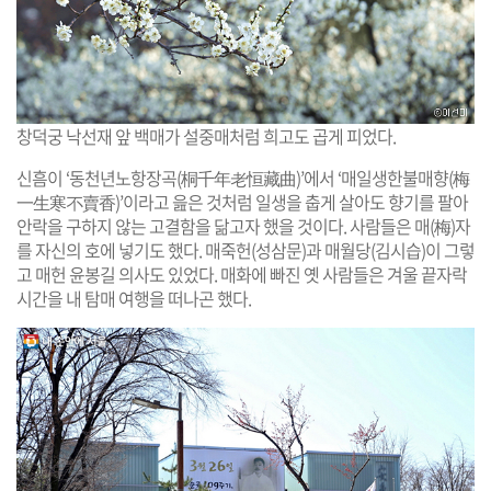
창덕궁 낙선재 앞 백매가 설중매처럼 희고도 곱게 피었다.
신흠이 ‘동천년노항장곡(桐千年老恒藏曲)’에서 ‘매일생한불매향(梅
一生寒不賣香)’이라고 읊은 것처럼 일생을 춥게 살아도 향기를 팔아
안락을 구하지 않는 고결함을 닮고자 했을 것이다. 사람들은 매(梅)자
를 자신의 호에 넣기도 했다. 매죽헌(성삼문)과 매월당(김시습)이 그렇
고 매헌 윤봉길 의사도 있었다. 매화에 빠진 옛 사람들은 겨울 끝자락
시간을 내 탐매 여행을 떠나곤 했다.