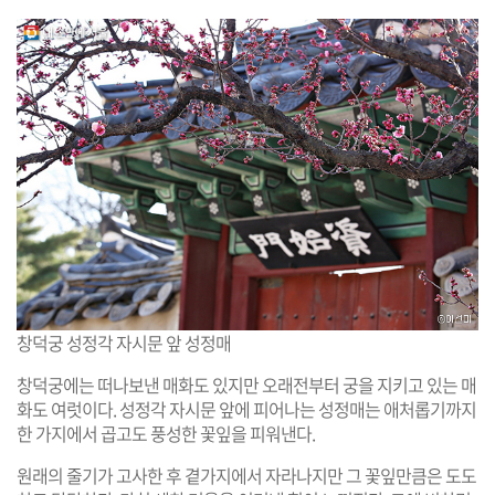
창덕궁 성정각 자시문 앞 성정매
창덕궁에는 떠나보낸 매화도 있지만 오래전부터 궁을 지키고 있는 매
화도 여럿이다. 성정각 자시문 앞에 피어나는 성정매는 애처롭기까지
한 가지에서 곱고도 풍성한 꽃잎을 피워낸다.
원래의 줄기가 고사한 후 곁가지에서 자라나지만 그 꽃잎만큼은 도도