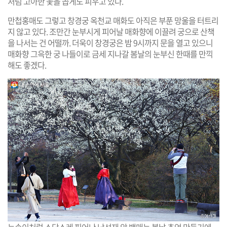
처럼 고아한 꽃을 곱게도 피우고 있다.
만첩홍매도 그렇고 창경궁 옥천교 매화도 아직은 부푼 망울을 터트리
지 않고 있다. 조만간 눈부시게 피어날 매화향에 이끌려 궁으로 산책
을 나서는 건 어떨까. 더욱이 창경궁은 밤 9시까지 문을 열고 있으니
매화향 그윽한 궁 나들이로 금세 지나갈 봄날의 눈부신 한때를 만끽
해도 좋겠다.
눈송이처럼 소담스레 피어난 낙선재 앞 백매는 봄날 추억 만들기에