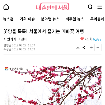
본
페
내
문
이
내
손
검
메
바
지
손
안
색
뉴
로
상
안
주
에
창
전
가
단
에
뉴스홈
기획·이슈
분야별 뉴스
비주얼 뉴스
우리동네
요
서
열
체
기
으
서
서
울
기
보
로
울
비
기
이
-
꽃망울 톡톡! 서울에서 즐기는 매화꽃 여행
스
동
서
바
울
좋
시민기자 이선미
2
조회
6,992
로
시
아
가
대
발행일
2019.03.27. 15:57
요
기
페
S
글
글
표
수정일
2019.03.27. 17:59
이
N
자
자
소
지
S
크
크
통
U
공
기
기
포
R
유
크
작
털
L
하
게
게
복
기
변
변
사
경
경
하
하
기
기