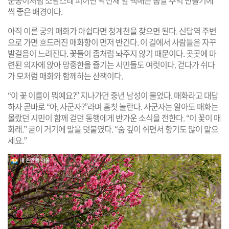
썩 좋은 배경이다.
아직 이른 궁의 매화가 아쉽다면 청계천을 찾으면 된다. 신답역 주변
으로 가면 흐드러진 매화향이 먼저 반긴다. 이 길에서 사람들은 자꾸
발걸음이 느려진다. 꽃들이 좀처럼 놔주지 않기 때문이다. 곳곳에 마
련된 의자에 앉아 망중한을 즐기는 시민들도 여럿이다. 걷다가 쉬다
가 모처럼 매화와 함께하는 산책이다.
“이 꽃 이름이 뭐예요?” 지나가던 중년 남성이 물었다. 매화라고 대답
하자 곧바로 “아, 사군자?”라며 흠칫 놀란다. 사군자는 알아도 매화는
몰랐던 시민이 함께 걷던 동행에게 반가운 소식을 전한다. “이 꽃이 매
화래.” 굳이 거기에 말을 덧붙였다. “숨 깊이 쉬면서 향기도 많이 맡으
세요.”