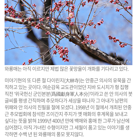
와룡매는 아직 이르지만 제법 많은 꽃망울이 개화를 기다리고 있다.
미야기현의 또 다른 절 다이린지(大林寺)는 안중근 의사의 유묵을 간
직하고 있는 곳이다. 여순감옥 교도관이었던 지바 도시치가 형 집행
직전 ‘위국헌신 군인본분(爲國獻身軍人本分)’이라고 쓴 안 의사의 붓
글씨를 평생 간직하며 추모하다가 세상을 떠나자 그 아내가 남편의
위패와 안 의사의 친필을 절에 모셨다. 1998년 이 절에서 개최된 안중
근 추모법회에 참석한 즈이간지 주지가 옛 매화의 후계목을 보내고
싶다는 뜻을 밝혀 1999년 400년 만에 백매와 홍매 한 그루가 남산에
심어졌다. 아직 가녀린 수형이지만 그 세월이 품고 있는 이야기를 생
각하면 수백 년 된 와룡매의 풍모 못지않다.