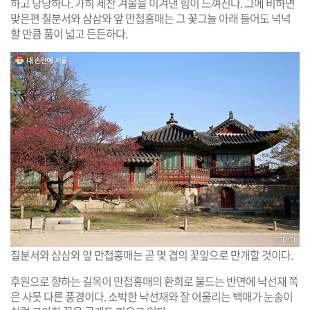
하고 당당하다. 가히 세찬 겨울을 이겨낸 힘이 느껴진다. 그에 비하면
맞은편 칠분서와 삼삼와 앞 만첩홍매는 그 꽃그늘 아래 들어도 넉넉
할 만큼 품이 넓고 든든하다.
칠분서와 삼삼와 앞 만첩홍매는 곧 몇 겹의 꽃잎으로 만개할 것이다.
후원으로 향하는 길목이 만첩홍매의 환희로 물드는 반면에 낙선재 쪽
은 사뭇 다른 풍경이다. 소박한 낙선재와 잘 어울리는 백매가 눈송이