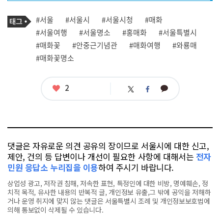
프
로
기
필
태
#서울
#서울시
#서울시청
#매화
사
그
관
#서울여행
#서울명소
#홍매화
#서울특별시
련
#매화꽃
#안중근기념관
#매화여행
#와룡매
태
그
#매화꽃명소
좋
2
카
트
페
아
카
위
이
요
오
터
스
톡
북
댓글은 자유로운 의견 공유의 장이므로 서울시에 대한 신고,
제안, 건의 등 답변이나 개선이 필요한 사항에 대해서는
전자
민원 응답소 누리집을 이용
하여 주시기 바랍니다.
상업성 광고, 저작권 침해, 저속한 표현, 특정인에 대한 비방, 명예훼손, 정
치적 목적, 유사한 내용의 반복적 글, 개인정보 유출,그 밖에 공익을 저해하
거나 운영 취지에 맞지 않는 댓글은 서울특별시 조례 및 개인정보보호법에
의해 통보없이 삭제될 수 있습니다.