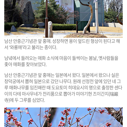
남산 안중근기념관 앞 홍매. 성장하면 용이 엎드린 형상이 된다고 해
서 ‘와룡매’라고 불리는 종이다.
남녘에서 들려오는 매화 소식에 마음이 들썩이는 봄날, 옛사람들을
좇아 매화를 찾아보았다.
남산 안중근기념관 앞 홍매는 일본에서 왔다. 일본에서 왔으나 실은
창덕궁에서 뽑혀 일본으로 갔던 나무다. 원래 선정전 앞에 있던 네 그
루 매화나무를 임진왜란 때 도요토미 히데요시의 명으로 출정한 센다
이의 다테 마사무네가 전리품으로 뽑아가 미야기현 즈이간지(瑞巖
寺)에 두 그루를 심었다.