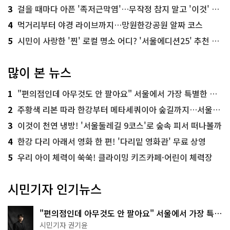
3
걸을 때마다 아픈 '족저근막염'…무작정 참지 말고 '이것' 해보세요!
4
먹거리부터 야경 라이브까지…망원한강공원 알짜 코스
5
시민이 사랑한 '찐' 로컬 명소 어디? '서울에디션25' 추천 코스
많이 본 뉴스
1
"편의점인데 아무것도 안 팔아요" 서울에서 가장 특별한 편의점의 정체
2
주황색 리본 따라 한강부터 메타세쿼이아 숲길까지…서울둘레길 15코스
3
이것이 천연 냉방! '서울둘레길 9코스'로 숲속 피서 떠나볼까
4
한강 다리 아래서 영화 한 편! '다리밑 영화관' 무료 상영
5
우리 아이 체력이 쑥쑥! 클라이밍 키즈카페·어린이 체력장
시민기자 인기뉴스
"편의점인데 아무것도 안 팔아요" 서울에서 가장 특별
한 편의점의 정체
시민기자 권기윤