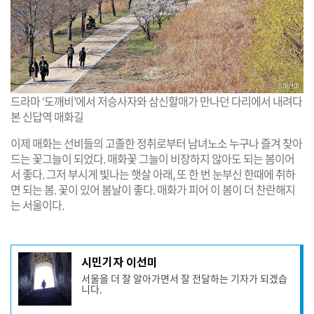
드라마 ‘도깨비’에서 저승사자와 삼신할매가 만나던 다리에서 내려다
본 신답역 매화길
이제 매화는 선비들의 고졸한 정취로부터 남녀노소 누구나 즐겨 찾아
드는 꽃그늘이 되었다. 매화꽃 그늘이 비장하지 않아도 되는 봄이어
서 좋다. 그저 부시게 빛나는 햇살 아래, 또 한 번 눈부신 한때에 취하
면 되는 봄. 꽃이 있어 봄날이 좋다. 매화가 피어 이 봄이 더 찬란해지
는 서울이다.
기
시민기자 이선미
사
서울을 더 잘 알아가면서 잘 전달하는 기자가 되겠습
작
니다.
성
자