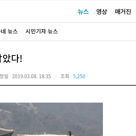
주
뉴스
영상
매거진
요
서
비
스
바
네 뉴스
시민기자 뉴스
로
가
기"
잡았다!
정일
2019.03.08. 18:35
조회
5,250