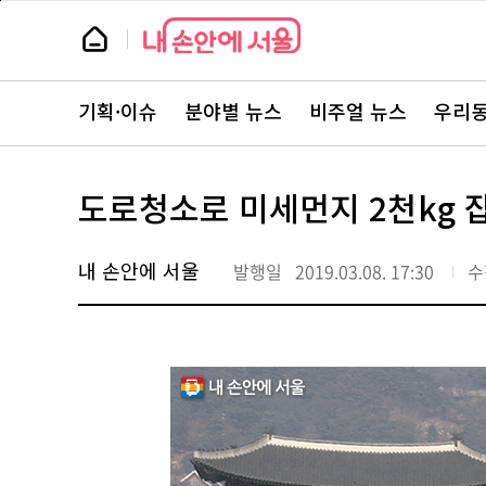
본
페
문
이
뉴
바
지
스
로
상
룸
가
단
뉴
기
으
스
로
기획·이슈
분야별 뉴스
비주얼 뉴스
우리동
주
이
요
동
서
비
스
도로청소로 미세먼지 2천kg 
바
로
가
기
내 손안에 서울
발행일
2019.03.08. 17:30
수