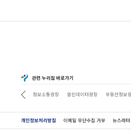
관련 누리집 바로가기
상상대로 서울
정보소통광장
열린데이터광장
부동산정보
개인정보처리방침
이메일 무단수집 거부
뉴스레터