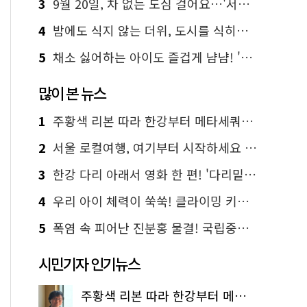
3
9월 20일, 차 없는 도심 걸어요…'서울 걷자 페스티벌' 선착순 5천명
4
밤에도 식지 않는 더위, 도시를 식히는 시원한 해법은?
5
채소 싫어하는 아이도 즐겁게 냠냠! '찾아가는 서울시 식생활 교육' 현장
많이 본 뉴스
1
주황색 리본 따라 한강부터 메타세쿼이아 숲길까지…서울둘레길 15코스
2
서울 로컬여행, 여기부터 시작하세요 '서울에디션25'
3
한강 다리 아래서 영화 한 편! '다리밑 영화관' 무료 상영
4
우리 아이 체력이 쑥쑥! 클라이밍 키즈카페·어린이 체력장
5
폭염 속 피어난 진분홍 물결! 국립중앙박물관 배롱나무 명소
시민기자 인기뉴스
주황색 리본 따라 한강부터 메타세쿼이아 숲길까지…서울둘레길 15코스