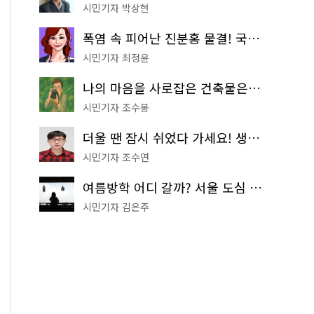
시민기자 박상현
폭염 속 피어난 진분홍 물결! 국립중앙박물관 배롱나무 명소
시민기자 최정윤
나의 마음을 사로잡은 건축물은? '서울시 건축상' 수상작 공개!
시민기자 조수봉
더울 땐 잠시 쉬었다 가세요! 생수 냉장고부터 해피소·무더위쉼터까지
시민기자 조수연
여름방학 어디 갈까? 서울 도심 무료 실내 여행 코스 추천
시민기자 김은주