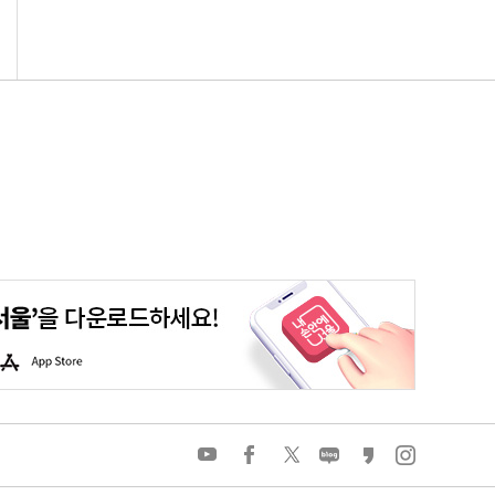
평생학습포털
청년포털
대기환경정보
에코마일리지
A
p
p
S
t
o
유
페
트
네
카
인
r
튜
이
위
이
카
스
e
브
스
터
버
오
타