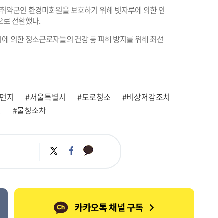
지 취약군인 환경미화원을 보호하기 위해 빗자루에 의한 인
으로 전환했다.
에 의한 청소근로자들의 건강 등 피해 방지를 위해 최선
세먼지
#서울특별시
#도로청소
#비상저감조치
진
#물청소차
카
트
페
카
위
이
오
터
스
톡
북