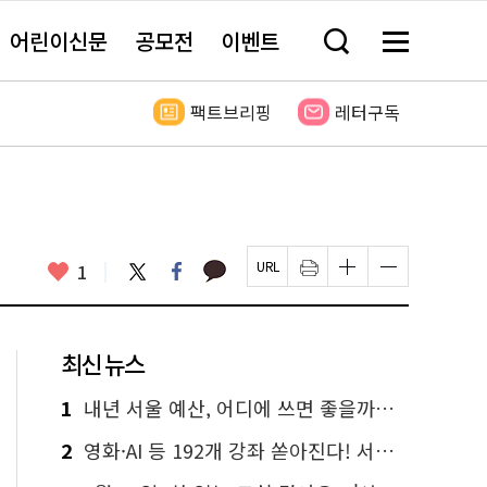
어린이신문
공모전
이벤트
검
메
색
뉴
창
전
열
체
팩트브리핑
레터구독
기
보
기
카
좋
트
페
1
페
인
글
글
카
위
이
아
이
쇄
자
자
오
터
스
요
지
하
크
크
톡
북
U
기
기
기
R
새
크
작
L
창
게
게
최신 뉴스
복
열
변
변
사
림
경
경
하
하
1
내년 서울 예산, 어디에 쓰면 좋을까요? 온라인 투표
기
기
2
영화·AI 등 192개 강좌 쏟아진다! 서울시민대학 선착순 신청