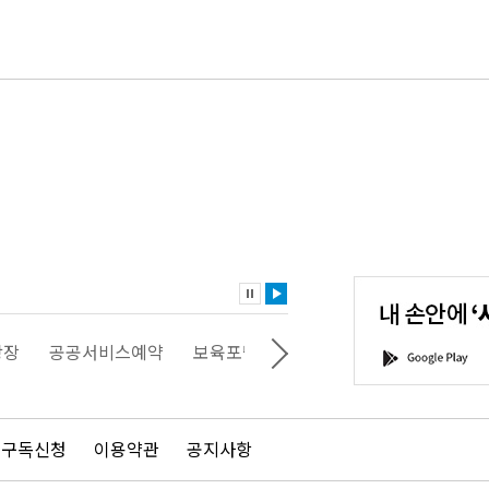
내
손
안
에
'서
광장
공공서비스예약
보육포털
일자리포털
문화포털
G
울'을
o
다
o
운
g
로
l
드
e
 구독신청
이용약관
공지사항
하
P
세
l
요!
a