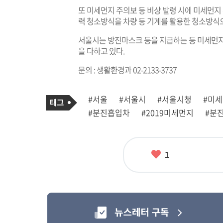
또 미세먼지 주의보 등 비상 발령 시에 미세먼
력 청소방식을 차량 등 기계를 활용한 청소방식
서울시는 방진마스크 등을 지급하는 등 미세먼지
을 다하고 있다.
문의 : 생활환경과 02-2133-3737
기
태
#서울
#서울시
#서울시청
#미
사
그
관
#분진흡입차
#2019미세먼지
#분
련
태
그
좋
1
아
요