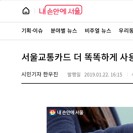
본
페
문
이
뉴
바
지
스
로
상
룸
가
단
뉴
기
으
스
로
기획·이슈
분야별 뉴스
비주얼 뉴스
우리동
주
이
요
동
서
비
스
서울교통카드 더 똑똑하게 사
바
로
가
기
시민기자 한우진
발행일
2019.01.22. 16:15