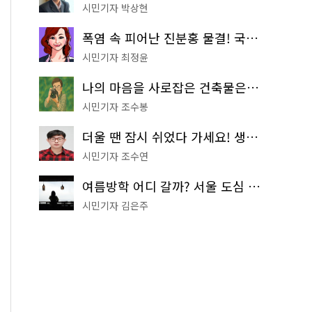
시민기자 박상현
폭염 속 피어난 진분홍 물결! 국립중앙박물관 배롱나무 명소
시민기자 최정윤
나의 마음을 사로잡은 건축물은? '서울시 건축상' 수상작 공개!
시민기자 조수봉
더울 땐 잠시 쉬었다 가세요! 생수 냉장고부터 해피소·무더위쉼터까지
시민기자 조수연
여름방학 어디 갈까? 서울 도심 무료 실내 여행 코스 추천
시민기자 김은주