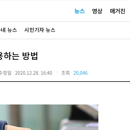
주
뉴스
영상
매거진
요
서
비
스
바
네 뉴스
시민기자 뉴스
로
가
기"
용하는 방법
수정일
2020.12.28. 16:40
조회
20,046