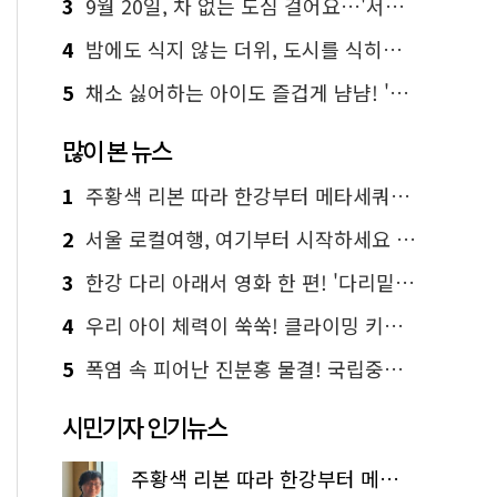
3
9월 20일, 차 없는 도심 걸어요…'서울 걷자 페스티벌' 선착순 5천명
4
밤에도 식지 않는 더위, 도시를 식히는 시원한 해법은?
5
채소 싫어하는 아이도 즐겁게 냠냠! '찾아가는 서울시 식생활 교육' 현장
많이 본 뉴스
1
주황색 리본 따라 한강부터 메타세쿼이아 숲길까지…서울둘레길 15코스
2
서울 로컬여행, 여기부터 시작하세요 '서울에디션25'
3
한강 다리 아래서 영화 한 편! '다리밑 영화관' 무료 상영
4
우리 아이 체력이 쑥쑥! 클라이밍 키즈카페·어린이 체력장
5
폭염 속 피어난 진분홍 물결! 국립중앙박물관 배롱나무 명소
시민기자 인기뉴스
주황색 리본 따라 한강부터 메타세쿼이아 숲길까지…서울둘레길 15코스