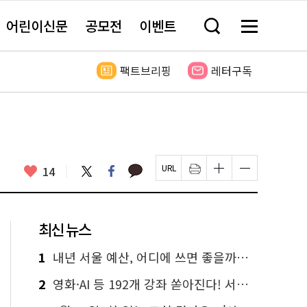
어린이신문
공모전
이벤트
검
메
색
뉴
창
전
열
체
팩트브리핑
레터구독
기
보
기
카
좋
트
페
14
페
인
글
글
카
위
이
아
이
쇄
자
자
오
터
스
요
지
하
크
크
톡
북
U
기
기
기
R
새
크
작
L
창
게
게
최신 뉴스
복
열
변
변
사
림
경
경
하
하
1
내년 서울 예산, 어디에 쓰면 좋을까요? 온라인 투표
기
기
2
영화·AI 등 192개 강좌 쏟아진다! 서울시민대학 선착순 신청