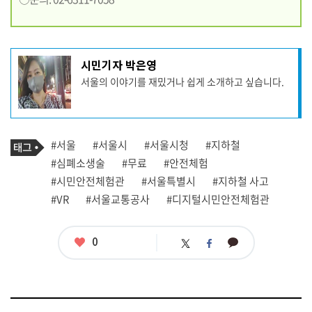
기
시민기자 박은영
사
서울의 이야기를 재밌거나 쉽게 소개하고 싶습니다.
작
성
자
프
로
기
필
태
#서울
#서울시
#서울시청
#지하철
사
그
관
#심폐소생술
#무료
#안전체험
련
#시민안전체험관
#서울특별시
#지하철 사고
태
그
#VR
#서울교통공사
#디지털시민안전체험관
좋
0
카
트
페
아
카
위
이
요
오
터
스
톡
북