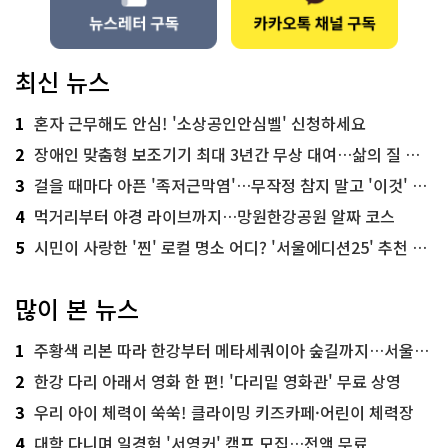
최신 뉴스
1
혼자 근무해도 안심! '소상공인안심벨' 신청하세요
2
장애인 맞춤형 보조기기 최대 3년간 무상 대여…삶의 질 높인다
3
걸을 때마다 아픈 '족저근막염'…무작정 참지 말고 '이것' 해보세요!
4
먹거리부터 야경 라이브까지…망원한강공원 알짜 코스
5
시민이 사랑한 '찐' 로컬 명소 어디? '서울에디션25' 추천 코스
많이 본 뉴스
1
주황색 리본 따라 한강부터 메타세쿼이아 숲길까지…서울둘레길 15코스
2
한강 다리 아래서 영화 한 편! '다리밑 영화관' 무료 상영
3
우리 아이 체력이 쑥쑥! 클라이밍 키즈카페·어린이 체력장
4
대학 다니며 일경험 '서영커' 캠프 모집…전액 무료