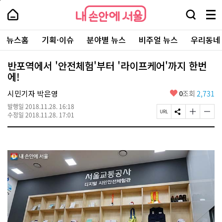
본
페
내
문
이
내
손
검
메
바
지
손
안
색
뉴
로
상
안
주
에
창
전
가
단
에
뉴스홈
기획·이슈
분야별 뉴스
비주얼 뉴스
우리동네
요
서
열
체
기
으
서
서
울
기
보
로
울
비
기
이
-
반포역에서 '안전체험'부터 '라이프케어'까지 한번
스
동
서
에!
바
울
로
시
가
좋
시민기자 박은영
0
조회
2,731
대
기
아
표
발행일
2018.11.28. 16:18
요
소
페
S
글
글
수정일
2018.11.28. 17:01
통
이
N
자
자
포
지
S
크
크
털
U
공
기
기
R
유
크
작
L
하
게
게
복
기
변
변
사
경
경
하
하
기
기