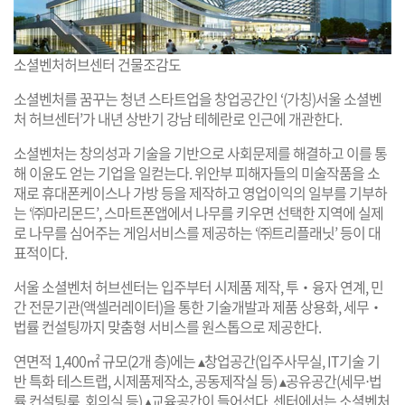
소셜벤처허브센터 건물조감도
소셜벤처를 꿈꾸는 청년 스타트업을 창업공간인 ‘(가칭)서울 소셜벤
처 허브센터’가 내년 상반기 강남 테헤란로 인근에 개관한다.
소셜벤처는 창의성과 기술을 기반으로 사회문제를 해결하고 이를 통
해 이윤도 얻는 기업을 일컫는다. 위안부 피해자들의 미술작품을 소
재로 휴대폰케이스나 가방 등을 제작하고 영업이익의 일부를 기부하
는 ‘㈜마리몬드’, 스마트폰앱에서 나무를 키우면 선택한 지역에 실제
로 나무를 심어주는 게임서비스를 제공하는 ‘㈜트리플래닛’ 등이 대
표적이다.
서울 소셜벤처 허브센터는 입주부터 시제품 제작, 투‧융자 연계, 민
간 전문기관(액셀러레이터)을 통한 기술개발과 제품 상용화, 세무‧
법률 컨설팅까지 맞춤형 서비스를 원스톱으로 제공한다.
연면적 1,400㎡ 규모(2개 층)에는 ▴창업공간(입주사무실, IT기술 기
반 특화 테스트랩, 시제품제작소, 공동제작실 등) ▴공유공간(세무‧법
률 컨설팅룸, 회의실 등) ▴교육공간이 들어선다. 센터에서는 소셜벤처