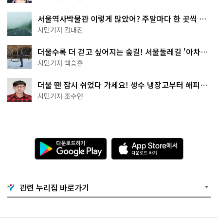
서울역사박물관 이렇게 많았어? 주말마다 한 곳씩 떠
나는 역사 산책
시민기자 김대진
더울수록 더 걷고 싶어지는 숲길! 서울둘레길 '아차산
코스'
시민기자 백승훈
더울 땐 잠시 쉬었다 가세요! 생수 냉장고부터 해피소
·무더위쉼터까지
시민기자 조수연
다
A
운
p
로
p
드
S
하
t
기
o
관련 누리집 바로가기
G
r
o
e
o
에
g
서