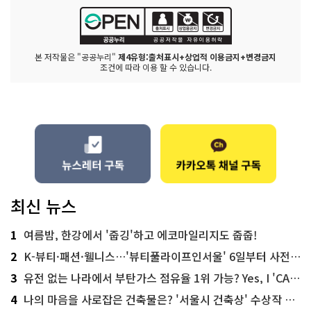
본 저작물은 "공공누리"
제4유형:출처표시+상업적 이용금지+변경금지
조건에 따라 이용 할 수 있습니다.
최신 뉴스
1
여름밤, 한강에서 '줍깅'하고 에코마일리지도 줍줍!
2
K-뷰티·패션·웰니스…'뷰티풀라이프인서울' 6일부터 사전 예약
3
유전 없는 나라에서 부탄가스 점유율 1위 가능? Yes, I 'CAN'
4
나의 마음을 사로잡은 건축물은? '서울시 건축상' 수상작 공개!