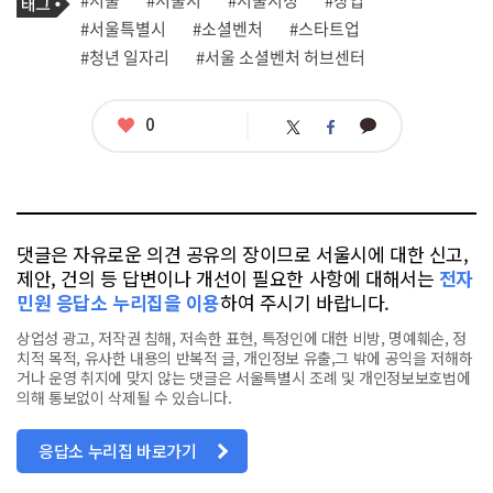
#서울
#서울시
#서울시청
#창업
사
그
관
#서울특별시
#소셜벤처
#스타트업
련
#청년 일자리
#서울 소셜벤처 허브센터
태
그
좋
0
카
트
페
아
카
위
이
요
오
터
스
톡
북
댓글은 자유로운 의견 공유의 장이므로 서울시에 대한 신고,
제안, 건의 등 답변이나 개선이 필요한 사항에 대해서는
전자
민원 응답소 누리집을 이용
하여 주시기 바랍니다.
상업성 광고, 저작권 침해, 저속한 표현, 특정인에 대한 비방, 명예훼손, 정
치적 목적, 유사한 내용의 반복적 글, 개인정보 유출,그 밖에 공익을 저해하
거나 운영 취지에 맞지 않는 댓글은 서울특별시 조례 및 개인정보보호법에
의해 통보없이 삭제될 수 있습니다.
응답소 누리집 바로가기