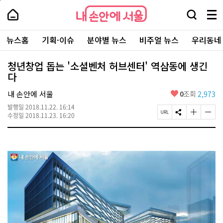
본
페
내
문
이
내
손
검
메
바
지
손
안
색
뉴
로
상
안
주
에
창
전
가
단
에
뉴스홈
기획·이슈
분야별 뉴스
비주얼 뉴스
우리동네
요
서
열
체
기
으
서
서
울
기
보
로
울
비
기
이
-
청년창업 돕는 '소셜벤처 허브센터' 역삼동에 생긴
스
동
서
다
바
울
로
시
가
좋
내 손안에 서울
0
조회
2,973
대
기
아
표
발행일
2018.11.22. 16:14
요
소
페
S
글
글
수정일
2018.11.23. 16:20
통
이
N
자
자
포
지
S
크
크
털
U
공
기
기
R
유
크
작
L
하
게
게
복
기
변
변
사
경
경
하
하
기
기