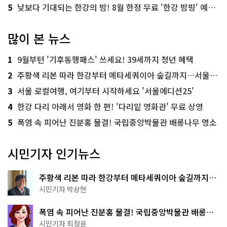
5
낮보다 기대되는 한강의 밤! 8월 한정 무료 '한강 밤핑' 예약은?
많이 본 뉴스
1
9월부턴 '기후동행패스' 쓰세요! 39세까지 청년 혜택
2
주황색 리본 따라 한강부터 메타세쿼이아 숲길까지…서울둘레길 15코스
3
서울 로컬여행, 여기부터 시작하세요 '서울에디션25'
4
한강 다리 아래서 영화 한 편! '다리밑 영화관' 무료 상영
5
폭염 속 피어난 진분홍 물결! 국립중앙박물관 배롱나무 명소
시민기자 인기뉴스
주황색 리본 따라 한강부터 메타세쿼이아 숲길까지…
서울둘레길 15코스
시민기자 박상현
폭염 속 피어난 진분홍 물결! 국립중앙박물관 배롱나
무 명소
시민기자 최정윤