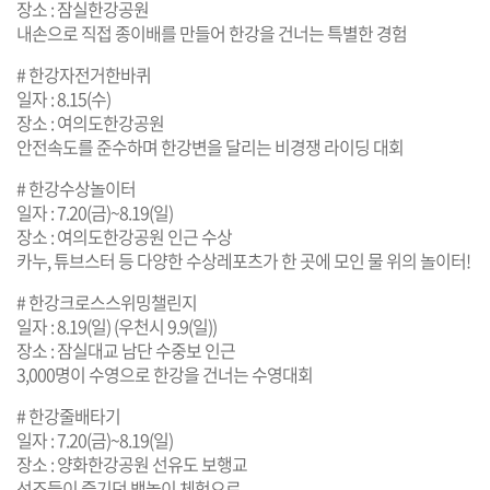
장소 : 잠실한강공원
내손으로 직접 종이배를 만들어 한강을 건너는 특별한 경험
# 한강자전거한바퀴
일자 : 8.15(수)
장소 : 여의도한강공원
안전속도를 준수하며 한강변을 달리는 비경쟁 라이딩 대회
# 한강수상놀이터
일자 : 7.20(금)~8.19(일)
장소 : 여의도한강공원 인근 수상
카누, 튜브스터 등 다양한 수상레포츠가 한 곳에 모인 물 위의 놀이터!
# 한강크로스스위밍챌린지
일자 : 8.19(일) (우천시 9.9(일))
장소 : 잠실대교 남단 수중보 인근
3,000명이 수영으로 한강을 건너는 수영대회
# 한강줄배타기
일자 : 7.20(금)~8.19(일)
장소 : 양화한강공원 선유도 보행교
선조들이 즐기던 뱃놀이 체험으로,