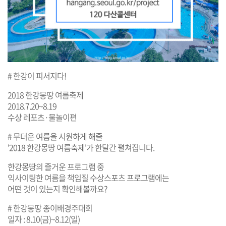
# 한강이 피서지다!
2018 한강몽땅 여름축제
2018.7.20~8.19
수상 레포츠·물놀이편
# 무더운 여름을 시원하게 해줄
'2018 한강몽땅 여름축제'가 한달간 펼쳐집니다.
한강몽땅의 즐거운 프로그램 중
익사이팅한 여름을 책임질 수상스포츠 프로그램에는
어떤 것이 있는지 확인해볼까요?
# 한강몽땅 종이배경주대회
일자 : 8.10(금)~8.12(일)