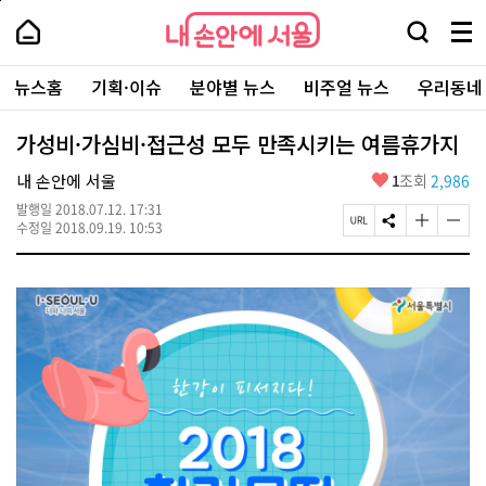
본
페
내
문
이
내
손
검
메
바
지
손
안
색
뉴
로
상
안
주
에
창
전
가
단
에
뉴스홈
기획·이슈
분야별 뉴스
비주얼 뉴스
우리동네
요
서
열
체
기
으
서
서
울
기
보
로
울
비
기
이
-
가성비·가심비·접근성 모두 만족시키는 여름휴가지
스
동
서
바
울
좋
내 손안에 서울
1
조회
2,986
로
시
아
가
대
발행일
2018.07.12. 17:31
요
기
페
S
글
글
표
수정일
2018.09.19. 10:53
이
N
자
자
소
지
S
크
크
통
U
공
기
기
포
R
유
크
작
털
L
하
게
게
복
기
변
변
사
경
경
하
하
기
기