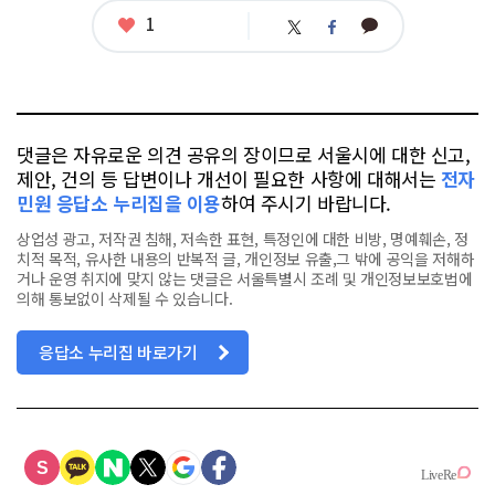
좋
1
카
트
페
아
카
위
이
요
오
터
스
톡
북
댓글은 자유로운 의견 공유의 장이므로 서울시에 대한 신고,
제안, 건의 등 답변이나 개선이 필요한 사항에 대해서는
전자
민원 응답소 누리집을 이용
하여 주시기 바랍니다.
상업성 광고, 저작권 침해, 저속한 표현, 특정인에 대한 비방, 명예훼손, 정
치적 목적, 유사한 내용의 반복적 글, 개인정보 유출,그 밖에 공익을 저해하
거나 운영 취지에 맞지 않는 댓글은 서울특별시 조례 및 개인정보보호법에
의해 통보없이 삭제될 수 있습니다.
응답소 누리집 바로가기