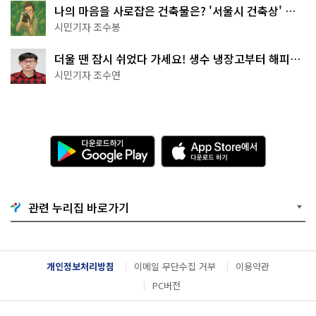
나의 마음을 사로잡은 건축물은? '서울시 건축상' 수
상작 공개!
시민기자 조수봉
더울 땐 잠시 쉬었다 가세요! 생수 냉장고부터 해피소
·무더위쉼터까지
시민기자 조수연
다
A
운
p
로
p
드
S
하
t
기
o
관련 누리집 바로가기
G
r
o
e
o
에
g
서
l
다
개인정보처리방침
이메일 무단수집 거부
이용약관
e
운
P
로
PC버전
l
드
a
하