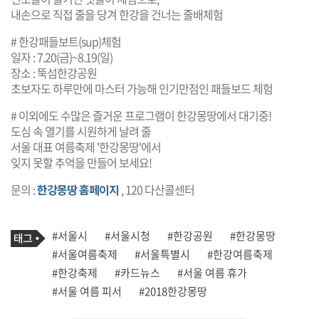
내손으로 직접 줄을 당겨 한강을 건너는 줄배체험
# 한강패들보트(sup)체험
일자 : 7.20(금)~8.19(일)
장소 : 뚝섬한강공원
초보자도 하루만에 마스터 가능해 인기만점인 패들보드 체험
# 이외에도 수많은 즐거운 프로그램이 한강몽땅에서 대기중!
도심 속 열기를 시원하게 날려 줄
서울 대표 여름축제 '한강몽땅'에서
잊지 못할 추억을 만들어 보세요!
문의 :
한강몽땅 홈페이지
, 120 다산콜센터
기
태
#서울시
#서울시청
#한강공원
#한강몽땅
사
그
관
#서울여름축제
#서울특별시
#한강여름축제
련
#한강축제
#카드뉴스
#서울 여름 휴가
태
그
#서울 여름 피서
#2018한강몽땅