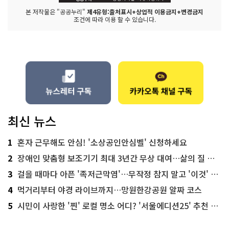
본 저작물은 "공공누리"
제4유형:출처표시+상업적 이용금지+변경금지
조건에 따라 이용 할 수 있습니다.
최신 뉴스
1
혼자 근무해도 안심! '소상공인안심벨' 신청하세요
2
장애인 맞춤형 보조기기 최대 3년간 무상 대여…삶의 질 높인다
3
걸을 때마다 아픈 '족저근막염'…무작정 참지 말고 '이것' 해보세요!
4
먹거리부터 야경 라이브까지…망원한강공원 알짜 코스
5
시민이 사랑한 '찐' 로컬 명소 어디? '서울에디션25' 추천 코스