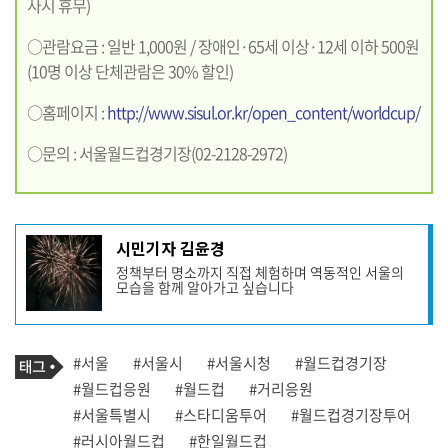
사시 휴무)
○관람요금 : 일반 1,000원 / 장애인·65세 이상·12세 이하 500원
(10명 이상 단체관람은 30% 할인)
○홈페이지 :
http://www.sisul.or.kr/open_content/worldcup/
○문의 : 서울월드컵경기장(02-2128-2972)
기
시민기자 김윤경
사
정책부터 명소까지 직접 체험하며 역동적인 서울의
작
모습을 함께 알아가고 싶습니다
성
자
프
로
기
필
태
#서울
#서울시
#서울시청
#월드컵경기장
사
그
관
#월드컵응원
#월드컵
#거리응원
련
#서울특별시
#스타디움투어
#월드컵경기장투어
태
그
#러시아월드컵
#한일월드컵