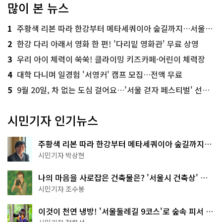
많이 본 뉴스
1
주황색 리본 따라 한강부터 메타세쿼이아 숲길까지…서울둘레길 15코스
2
한강 다리 아래서 영화 한 편! '다리밑 영화관' 무료 상영
3
우리 아이 체력이 쑥쑥! 클라이밍 키즈카페·어린이 체력장
4
대학 다니며 일경험 '서영커' 캠프 모집…전액 무료
5
9월 20일, 차 없는 도심 걸어요…'서울 걷자 페스티벌' 선착순 5천명
시민기자 인기뉴스
주황색 리본 따라 한강부터 메타세쿼이아 숲길까지…
서울둘레길 15코스
시민기자 박상현
나의 마음을 사로잡은 건축물은? '서울시 건축상' 수
상작 공개!
시민기자 조수봉
이것이 천연 냉방! '서울둘레길 9코스'로 숲속 피서 떠
나볼까