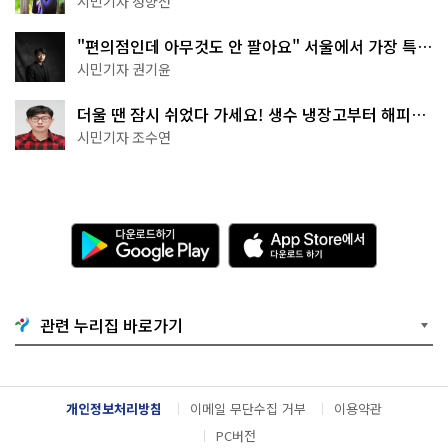
시민기자 정향선
"편의점인데 아무것도 안 팔아요" 서울에서 가장 특별
한 편의점의 정체
시민기자 권기윤
더울 땐 잠시 쉬었다 가세요! 생수 냉장고부터 해피소
·무더위쉼터까지
시민기자 조수연
다
A
운
p
로
p
드
S
하
t
기
o
관련 누리집 바로가기
G
r
o
e
o
에
g
서
l
다
개인정보처리방침
이메일 무단수집 거부
이용약관
e
운
P
로
PC버전