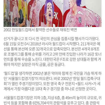
2002 한일월드컵에서 활약한 선수들로 채워진 벽면
선거가 끝나고 또 다시 전 국민의 관심을 집중시킬 행사가 다가왔다.
6월 15일 오전 0시 2018년 러시아 월드컵이 시작했다. 211개국은 예
선을 통해 본선에 오른 32개국으로 압축되었다. 본선은 4개국 8개조
로 조별리그를 통해 순위를 가리고 2위 안에 진입한 나라가 16강 토너
먼트를 통해 우승을 노린다. 대한민국은 F조로 강한 상대들과 함께 겨
뤄야 하지만 실망은 아직 금물, 공은 둥글다.
‘월드컵’을 생각하면 2002년 붉은 악마와 함께 전 국민을 가슴 뛰게 하
던 ‘서울월드컵경기장’이 떠오른다. 바로 2002년 ‘한일 월드컵축구대
회’가 열린 주경기장이었다. 또한 영국 축구 전문지 <월드 사커>가 세
계에서 가장 아름다운 10대 축구 경기장 중 하나로 선정한 곳이다.
서울월드컵경기장은 지하 1층, 지상 6층, 총 49m의 높이의 규모로, 귀
빈석 등을 포함해 총 6만6,704석의 관람석을 갖추고 있다. 총 관람석