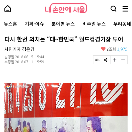
본
페
내
문
이
내
손
검
메
바
지
손
안
색
뉴
로
상
안
주
에
창
전
가
단
에
뉴스홈
기획·이슈
분야별 뉴스
비주얼 뉴스
우리동네
요
서
열
체
기
으
서
서
울
기
보
로
울
비
기
이
-
다시 한번 외치는 “대~한민국” 월드컵경기장 투어
스
동
서
바
울
좋
시민기자 김윤경
7
조회
1,975
로
시
아
가
대
발행일
2018.06.15. 15:44
요
기
페
S
글
글
표
수정일
2018.07.11. 15:59
이
N
자
자
소
지
S
크
크
통
U
공
기
기
포
R
유
크
작
털
L
하
게
게
복
기
변
변
사
경
경
하
하
기
기