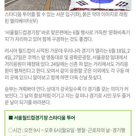
스타디움 투어를 할 수 있는 서문 입구(좌), 붉은 악마 이미지로 래핑
된 엘리베이터(우)
‘서울월드컵경기장’ 바로 맞은편에는 6월 행사로 가득한 ‘문화비축기
지’가 자리하고 있어 함께 구경하는 것도 좋겠다.
러시아 월드컵이 시작된 가운데 우리나라 경기가 열리는 6월 18일, 2
4일, 27일은 코엑스 앞 영동대로 및 광화문광장, 서울광장 일대에서
거리응원이 예정돼 있다. 24일에는 신촌 차 없는 거리에서도 거리응
원이 펼쳐진다고 한다. 모여서 같이 응원할 곳은 이외에도 각 구등 여
러 곳에 있으니 알아보고 함께 하면 더욱 신날 듯싶다.
승부는 겨뤄봐야 안다. 상대가 강국일수록 더 경기를 갖는 의미가 커
보인다. 그 날의 함성처럼 이기고 지는 걸 떠나 경기로 시민 모두 즐거
운 날이 되기를 바라본다.
■ 서울월드컵경기장 스타디움 투어
○시간 : 오전 9시 ~ 오후 6시(월요일·명절·근로자의 날·경기행