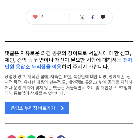
좋
7
카
트
페
아
카
위
이
요
오
터
스
톡
북
댓글은 자유로운 의견 공유의 장이므로 서울시에 대한 신고,
제안, 건의 등 답변이나 개선이 필요한 사항에 대해서는
전자
민원 응답소 누리집을 이용
하여 주시기 바랍니다.
상업성 광고, 저작권 침해, 저속한 표현, 특정인에 대한 비방, 명예훼손, 정
치적 목적, 유사한 내용의 반복적 글, 개인정보 유출,그 밖에 공익을 저해하
거나 운영 취지에 맞지 않는 댓글은 서울특별시 조례 및 개인정보보호법에
의해 통보없이 삭제될 수 있습니다.
응답소 누리집 바로가기