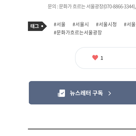
문의 : 문화가 흐르는 서울광장(070-8866-3344),
기
태
#서울
#서울시
#서울시청
#서
사
그
관
#문화가흐르는서울광장
련
태
그
좋
1
아
요