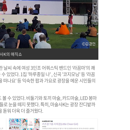
사K의 매직쇼
한 날씨 속에 여성 3인조 어쿼스틱 밴드인 ‘라꼼마’의 쾌
 있었다. 1집 '하루종일 나' , 신곡 '코지모닝' 등 ‘라꼼
행을 떠나요' 등 익숙한 팝과 가요로 광장을 메운 시민들의
볼 수 있었다. 비둘기와 토끼 마술, 카드마술, LED 봉마
들로 눈을 떼지 못했다. 특히, 마술사K는 광장 잔디밭까
 돋워 더욱 더 즐거웠다.