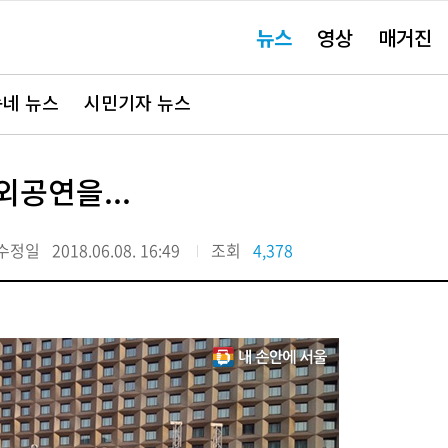
주
뉴스
영상
매거진
요
서
비
스
바
네 뉴스
시민기자 뉴스
로
가
기"
공연을...
수정일
2018.06.08. 16:49
조회
4,378