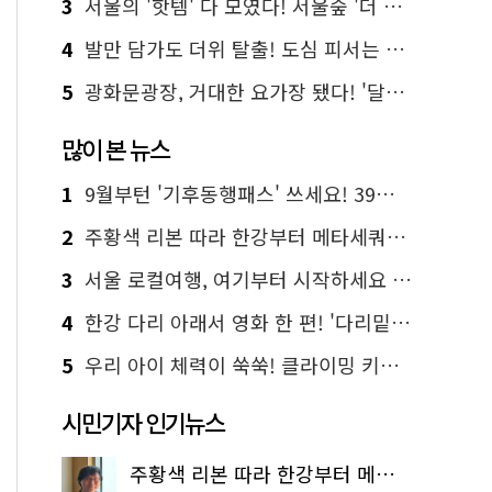
3
서울의 '핫템' 다 모였다! 서울숲 '더 서울마이소울 라운지' 오픈
4
발만 담가도 더위 탈출! 도심 피서는 청계천 '물 첨벙첨벙'
5
광화문광장, 거대한 요가장 됐다! '달빛요가'와 함께한 여름밤 힐링
많이 본 뉴스
1
9월부턴 '기후동행패스' 쓰세요! 39세까지 청년 혜택
2
주황색 리본 따라 한강부터 메타세쿼이아 숲길까지…서울둘레길 15코스
3
서울 로컬여행, 여기부터 시작하세요 '서울에디션25'
4
한강 다리 아래서 영화 한 편! '다리밑 영화관' 무료 상영
5
우리 아이 체력이 쑥쑥! 클라이밍 키즈카페·어린이 체력장
시민기자 인기뉴스
주황색 리본 따라 한강부터 메타세쿼이아 숲길까지…서울둘레길 15코스