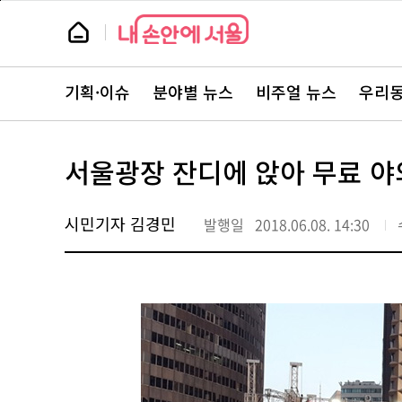
본
페
문
이
뉴
바
지
스
로
상
룸
가
단
뉴
기
으
스
로
기획·이슈
분야별 뉴스
비주얼 뉴스
우리동
주
이
요
동
서
비
스
서울광장 잔디에 앉아 무료 야외
바
로
가
기
시민기자 김경민
발행일
2018.06.08. 14:30