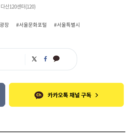
 다산120센터(120)
울광장
#서울문화포털
#서울특별시
카
트
페
카
위
이
오
터
스
톡
북