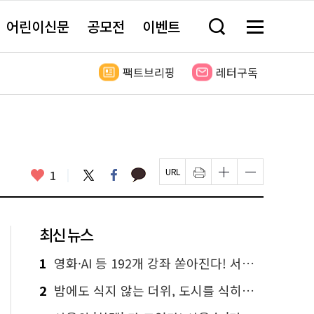
어린이신문
공모전
이벤트
검
메
색
뉴
창
전
열
체
팩트브리핑
레터구독
기
보
기
카
좋
트
페
1
페
인
글
글
카
위
이
아
이
쇄
자
자
오
터
스
요
지
하
크
크
톡
북
U
기
기
기
R
새
크
작
L
창
게
게
최신 뉴스
복
열
변
변
사
림
경
경
하
하
1
영화·AI 등 192개 강좌 쏟아진다! 서울시민대학 선착순 신청
기
기
2
밤에도 식지 않는 더위, 도시를 식히는 시원한 해법은?