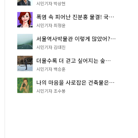
시민기자 박상현
폭염 속 피어난 진분홍 물결! 국립중앙박물관 배롱나무 명소
시민기자 최정윤
서울역사박물관 이렇게 많았어? 주말마다 한 곳씩 떠나는 역사 산책
시민기자 김대진
더울수록 더 걷고 싶어지는 숲길! 서울둘레길 '아차산 코스'
시민기자 백승훈
나의 마음을 사로잡은 건축물은? '서울시 건축상' 수상작 공개!
시민기자 조수봉