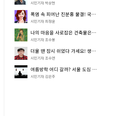
시민기자 박상현
폭염 속 피어난 진분홍 물결! 국립중앙박물관 배롱나무 명소
시민기자 최정윤
나의 마음을 사로잡은 건축물은? '서울시 건축상' 수상작 공개!
시민기자 조수봉
더울 땐 잠시 쉬었다 가세요! 생수 냉장고부터 해피소·무더위쉼터까지
시민기자 조수연
여름방학 어디 갈까? 서울 도심 무료 실내 여행 코스 추천
시민기자 김은주