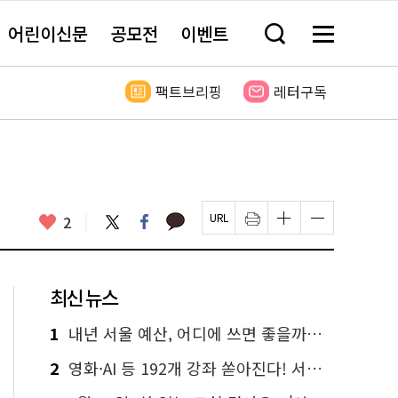
어린이신문
공모전
이벤트
검
메
색
뉴
창
전
열
체
팩트브리핑
레터구독
기
보
기
카
좋
트
페
2
페
인
글
글
카
위
이
아
이
쇄
자
자
오
터
스
요
지
하
크
크
톡
북
U
기
기
기
R
새
크
작
L
창
게
게
최신 뉴스
복
열
변
변
사
림
경
경
하
하
1
내년 서울 예산, 어디에 쓰면 좋을까요? 온라인 투표
기
기
2
영화·AI 등 192개 강좌 쏟아진다! 서울시민대학 선착순 신청