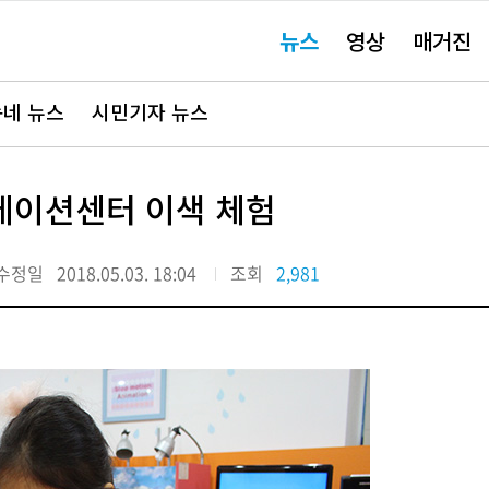
주
뉴스
영상
매거진
요
서
비
스
바
네 뉴스
시민기자 뉴스
로
가
기"
니메이션센터 이색 체험
수정일
2018.05.03. 18:04
조회
2,981