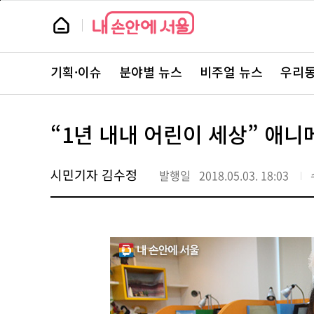
본
페
문
이
뉴
바
지
스
로
상
룸
가
단
뉴
기
으
스
로
기획·이슈
분야별 뉴스
비주얼 뉴스
우리동
주
이
요
동
서
비
스
“1년 내내 어린이 세상” 애
바
로
가
기
시민기자 김수정
발행일
2018.05.03. 18:03