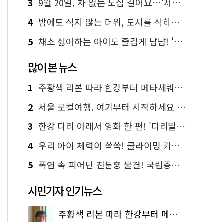
3
9월 20일, 차 없는 도심 걸어요…'서울 걷자 페스티벌' 선착순 5천명
4
밤에도 식지 않는 더위, 도시를 식히는 시원한 해법은?
5
채소 싫어하는 아이도 즐겁게 냠냠! '찾아가는 서울시 식생활 교육' 현장
많이 본 뉴스
1
주황색 리본 따라 한강부터 메타세쿼이아 숲길까지…서울둘레길 15코스
2
서울 로컬여행, 여기부터 시작하세요 '서울에디션25'
3
한강 다리 아래서 영화 한 편! '다리밑 영화관' 무료 상영
4
우리 아이 체력이 쑥쑥! 클라이밍 키즈카페·어린이 체력장
5
폭염 속 피어난 진분홍 물결! 국립중앙박물관 배롱나무 명소
시민기자 인기뉴스
주황색 리본 따라 한강부터 메타세쿼이아 숲길까지…서울둘레길 15코스