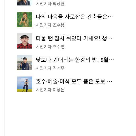
시민기자 박상현
나의 마음을 사로잡은 건축물은? '서울시 건축상' 수상작 공개!
시민기자 조수봉
더울 땐 잠시 쉬었다 가세요! 생수 냉장고부터 해피소·무더위쉼터까지
시민기자 조수연
낮보다 기대되는 한강의 밤! 8월 한정 무료 '한강 밤핑' 예약은?
시민기자 김성무
호수·예술·미식 모두 품은 도보 코스! 서울식물원~LG아트센터~마곡테라스거리
시민기자 이상돈