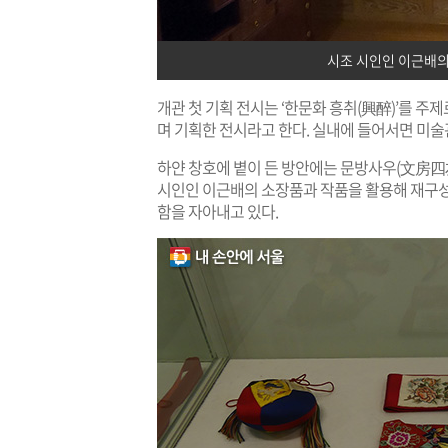
시조 시인인 이근배의
개관 첫 기획 전시는 ‘한문화 흥취(興醉)’를 주
며 기획한 전시라고 한다. 실내에 들어서면 미술
하얀 창호에 볕이 든 방안에는 문방사우(文房四友
시인인 이근배의 소장품과 작품을 활용해 재구성
함을 자아내고 있다.