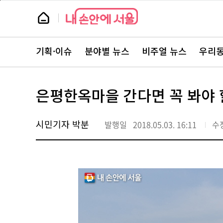
본
페
문
이
뉴
바
지
스
로
상
룸
가
단
뉴
기
으
스
로
기획·이슈
분야별 뉴스
비주얼 뉴스
우리동
주
이
요
동
서
비
스
은평한옥마을 간다면 꼭 봐야 
바
로
가
기
시민기자 박분
발행일
2018.05.03. 16:11
수