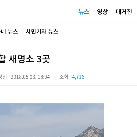
주
뉴스
영상
매거진
요
서
비
스
바
네 뉴스
시민기자 뉴스
로
가
기"
할 새명소 3곳
정일
2018.05.03. 18:04
조회
4,716