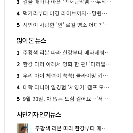
3
걸을 때마다 아픈 '족저근막염'…무작정 참지 말고 '이것' 해보세요!
4
먹거리부터 야경 라이브까지…망원한강공원 알짜 코스
5
시민이 사랑한 '찐' 로컬 명소 어디? '서울에디션25' 추천 코스
많이 본 뉴스
1
주황색 리본 따라 한강부터 메타세쿼이아 숲길까지…서울둘레길 15코스
2
한강 다리 아래서 영화 한 편! '다리밑 영화관' 무료 상영
3
우리 아이 체력이 쑥쑥! 클라이밍 키즈카페·어린이 체력장
4
대학 다니며 일경험 '서영커' 캠프 모집…전액 무료
5
9월 20일, 차 없는 도심 걸어요…'서울 걷자 페스티벌' 선착순 5천명
시민기자 인기뉴스
주황색 리본 따라 한강부터 메타세쿼이아 숲길까지…서울둘레길 15코스