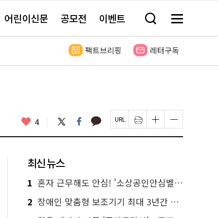
어린이신문
공모전
이벤트
검
메
색
뉴
창
전
열
체
팩트브리핑
레터구독
기
보
기
카
좋
트
페
4
페
인
글
글
카
위
이
아
이
쇄
자
자
오
터
스
요
지
하
크
크
톡
북
U
기
기
기
R
새
크
작
L
창
게
게
최신 뉴스
복
열
변
변
사
림
경
경
하
하
1
혼자 근무해도 안심! '소상공인안심벨' 신청하세요
기
기
2
장애인 맞춤형 보조기기 최대 3년간 무상 대여…삶의 질 높인다