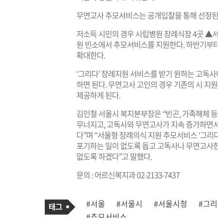
무연고사 추모서비스는 공개입찰을 통해 선정된
저소득 시민의 경우 시립병원 장례식장 4곳 
원 빈소에서 추모서비스를 지원한다. 하반기부터
확대한다.
‘그리다’ 장례지원 서비스를 받기 원하는 고독
하면 된다. 무연고사 고인의 경우 기존의 시 지
제공하게 된다.
김인철 서울시 복지본부장은 “빈곤, 가족해체 
무너지고, 고독사와 무연고사가 지속 증가하면서
다”며 “서울형 장례의식 지원 추모서비스 ‘그리
포기하는 일이 없도록 돕고 고독사나 무연고사한
없도록 하겠다”고 말했다.
문의 : 어르신복지과 02-2133-7437
기
태
#서울
#서울시
#서울시청
#그
사
그
관
#추모서비스