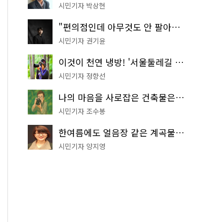
시민기자 박상현
"편의점인데 아무것도 안 팔아요" 서울에서 가장 특별한 편의점의 정체
시민기자 권기윤
이것이 천연 냉방! '서울둘레길 9코스'로 숲속 피서 떠나볼까
시민기자 정향선
나의 마음을 사로잡은 건축물은? '서울시 건축상' 수상작 공개!
시민기자 조수봉
한여름에도 얼음장 같은 계곡물! 서울 '진관사 계곡'이 천국이네~
시민기자 양지영