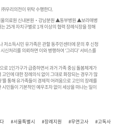
 ㈜우리의전이 위탁 수행한다.
▲서울의료원 신내본원‧강남분원 ▲동부병원 ▲보라매병
는 25개 자치구별로 1개 이상의 협력 장례식장을 정해
사나 저소득시민 유가족은 관할 동주민센터에 문의 후 신청
원 시신처리를 의뢰하면 이와 병행하여 ‘그리다’ 서비스를
등으로 1인가구가 급증하면서 과거 가족 중심 돌봄체계가
 고인에 대한 장례의식 없이 그대로 화장되는 경우가 많
다’를 통해 유가족들이 경제적 어려움으로 고인의 장례를
 시민들이 기본적인 예우조차 없이 세상을 떠나는 일이
리다
#서울특별시
#장례지원
#무연고사
#고독사