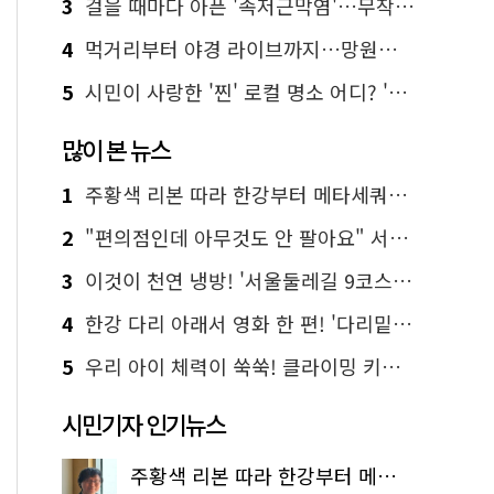
3
걸을 때마다 아픈 '족저근막염'…무작정 참지 말고 '이것' 해보세요!
4
먹거리부터 야경 라이브까지…망원한강공원 알짜 코스
5
시민이 사랑한 '찐' 로컬 명소 어디? '서울에디션25' 추천 코스
많이 본 뉴스
1
주황색 리본 따라 한강부터 메타세쿼이아 숲길까지…서울둘레길 15코스
2
"편의점인데 아무것도 안 팔아요" 서울에서 가장 특별한 편의점의 정체
3
이것이 천연 냉방! '서울둘레길 9코스'로 숲속 피서 떠나볼까
4
한강 다리 아래서 영화 한 편! '다리밑 영화관' 무료 상영
5
우리 아이 체력이 쑥쑥! 클라이밍 키즈카페·어린이 체력장
시민기자 인기뉴스
주황색 리본 따라 한강부터 메타세쿼이아 숲길까지…서울둘레길 15코스