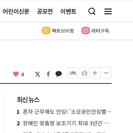
어린이신문
공모전
이벤트
검
메
색
뉴
창
전
열
체
팩트브리핑
레터구독
기
보
기
카
좋
트
페
4
페
인
글
글
카
위
이
아
이
쇄
자
자
오
터
스
요
지
하
크
크
톡
북
U
기
기
기
R
새
크
작
L
창
게
게
최신 뉴스
복
열
변
변
사
림
경
경
하
하
1
혼자 근무해도 안심! '소상공인안심벨' 신청하세요
기
기
2
장애인 맞춤형 보조기기 최대 3년간 무상 대여…삶의 질 높인다