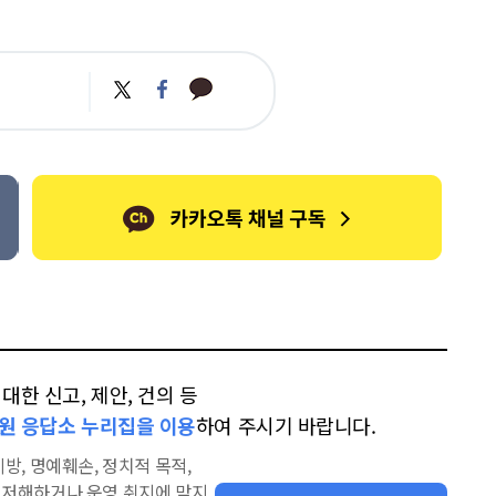
카
트
페
카
위
이
오
터
스
톡
북
한 신고, 제안, 건의 등
원 응답소 누리집을 이용
하여 주시기 바랍니다.
방, 명예훼손, 정치적 목적,
을 저해하거나 운영 취지에 맞지