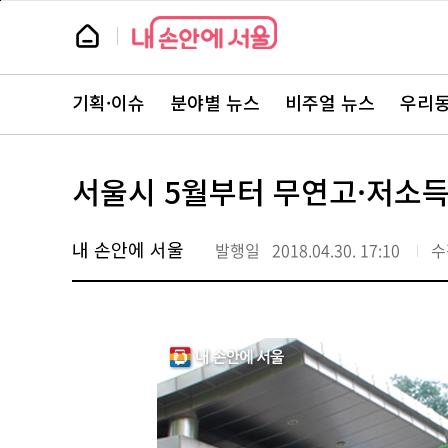
본
페
문
이
뉴
바
지
스
로
상
룸
가
단
뉴
기
으
스
로
기획·이슈
분야별 뉴스
비주얼 뉴스
우리동
주
이
요
동
서
비
스
서울시 5월부터 무연고·저소득
바
로
가
기
내 손안에 서울
발행일
2018.04.30. 17:10
수