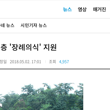
주
뉴스
영상
매거진
요
서
비
스
바
네 뉴스
시민기자 뉴스
로
가
기"
층 '장례의식' 지원
정일
2018.05.02. 17:01
조회
4,957