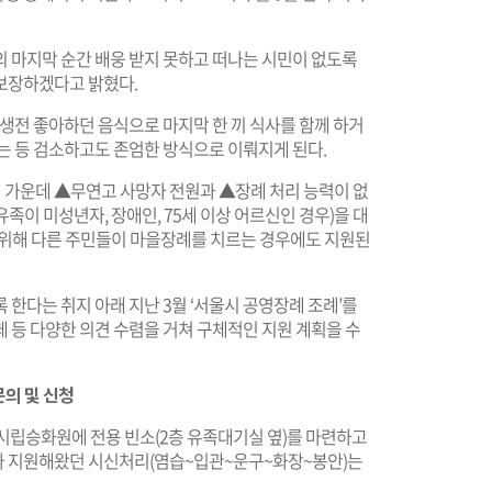
의 마지막 순간 배웅 받지 못하고 떠나는 시민이 없도록
보장하겠다고 밝혔다.
 생전 좋아하던 음식으로 마지막 한 끼 식사를 함께 하거
는 등 검소하고도 존엄한 방식으로 이뤄지게 된다.
가운데 ▲무연고 사망자 전원과 ▲장례 처리 능력이 없
족이 미성년자, 장애인, 75세 이상 어르신인 경우)을 대
 위해 다른 주민들이 마을장례를 치르는 경우에도 지원된
 한다는 취지 아래 지난 3월 ‘서울시 공영장례 조례’를
 등 다양한 의견 수렴을 거쳐 구체적인 지원 계획을 수
의 및 신청
 시립승화원에 전용 빈소(2층 유족대기실 옆)를 마련하고
가 지원해왔던 시신처리(염습~입관~운구~화장~봉안)는