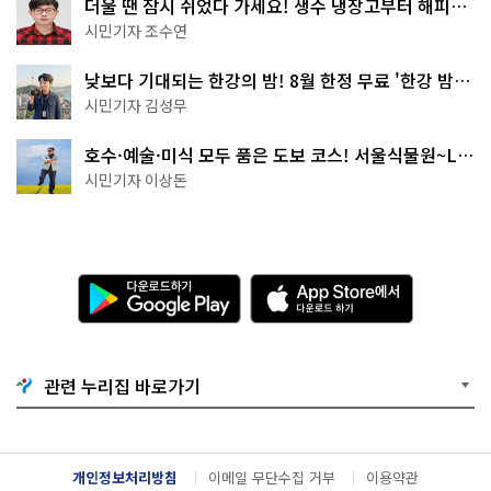
더울 땐 잠시 쉬었다 가세요! 생수 냉장고부터 해피소
·무더위쉼터까지
시민기자 조수연
낮보다 기대되는 한강의 밤! 8월 한정 무료 '한강 밤
핑' 예약은?
시민기자 김성무
호수·예술·미식 모두 품은 도보 코스! 서울식물원~LG
아트센터~마곡테라스거리
시민기자 이상돈
다
A
운
p
로
p
드
S
하
t
기
o
관련 누리집 바로가기
G
r
o
e
o
에
g
서
l
다
개인정보처리방침
이메일 무단수집 거부
이용약관
e
운