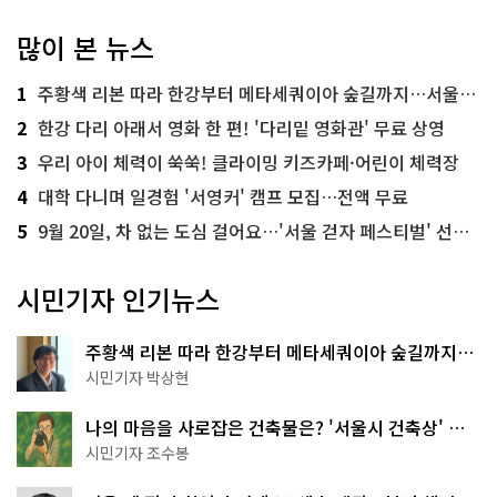
많이 본 뉴스
1
주황색 리본 따라 한강부터 메타세쿼이아 숲길까지…서울둘레길 15코스
2
한강 다리 아래서 영화 한 편! '다리밑 영화관' 무료 상영
3
우리 아이 체력이 쑥쑥! 클라이밍 키즈카페·어린이 체력장
4
대학 다니며 일경험 '서영커' 캠프 모집…전액 무료
5
9월 20일, 차 없는 도심 걸어요…'서울 걷자 페스티벌' 선착순 5천명
시민기자 인기뉴스
주황색 리본 따라 한강부터 메타세쿼이아 숲길까지…
서울둘레길 15코스
시민기자 박상현
나의 마음을 사로잡은 건축물은? '서울시 건축상' 수
상작 공개!
시민기자 조수봉