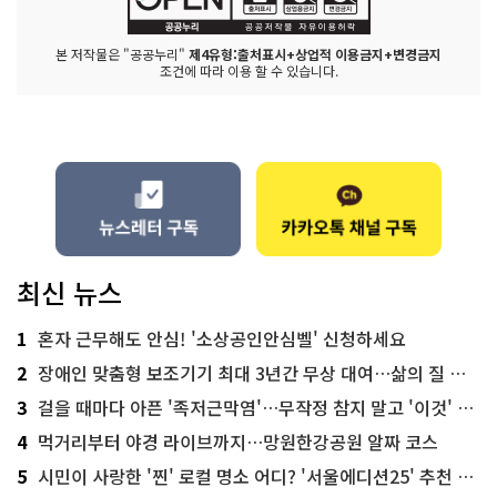
본 저작물은 "공공누리"
제4유형:출처표시+상업적 이용금지+변경금지
조건에 따라 이용 할 수 있습니다.
최신 뉴스
1
혼자 근무해도 안심! '소상공인안심벨' 신청하세요
2
장애인 맞춤형 보조기기 최대 3년간 무상 대여…삶의 질 높인다
3
걸을 때마다 아픈 '족저근막염'…무작정 참지 말고 '이것' 해보세요!
4
먹거리부터 야경 라이브까지…망원한강공원 알짜 코스
5
시민이 사랑한 '찐' 로컬 명소 어디? '서울에디션25' 추천 코스