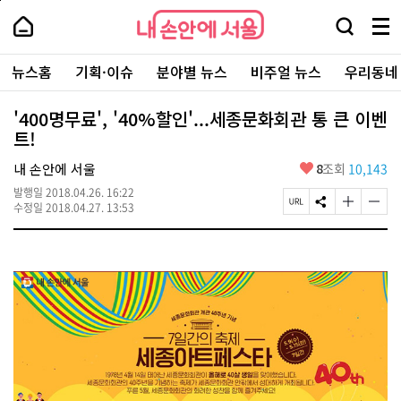
본
페
내
문
이
내
손
검
메
바
지
손
안
색
뉴
로
상
안
주
에
창
전
가
단
에
뉴스홈
기획·이슈
분야별 뉴스
비주얼 뉴스
우리동네
요
서
열
체
기
으
서
서
울
기
보
로
울
비
기
이
-
'400명무료', '40%할인'...세종문화회관 통 큰 이벤
스
동
서
트!
바
울
로
시
가
좋
내 손안에 서울
8
조회
10,143
대
기
아
표
발행일
2018.04.26. 16:22
요
소
페
S
글
글
수정일
2018.04.27. 13:53
통
이
N
자
자
포
지
S
크
크
털
U
공
기
기
R
유
크
작
L
하
게
게
복
기
변
변
사
경
경
하
하
기
기