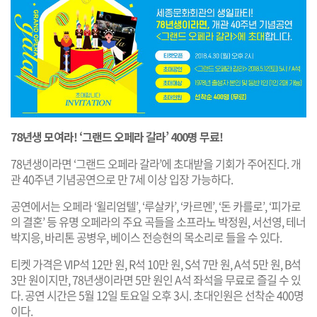
78년생 모여라! ‘그랜드 오페라 갈라’ 400명 무료!
78년생이라면 ‘그랜드 오페라 갈라’에 초대받을 기회가 주어진다. 개
관 40주년 기념공연으로 만 7세 이상 입장 가능하다.
공연에서는 오페라 ‘윌리엄텔’, ‘루살카’, ‘카르멘’, ‘돈 카를로’, ‘피가로
의 결혼’ 등 유명 오페라의 주요 곡들을 소프라노 박정원, 서선영, 테너
박지응, 바리톤 공병우, 베이스 전승현의 목소리로 들을 수 있다.
티켓 가격은 VIP석 12만 원, R석 10만 원, S석 7만 원, A석 5만 원, B석
3만 원이지만, 78년생이라면 5만 원인 A석 좌석을 무료로 즐길 수 있
다. 공연 시간은 5월 12일 토요일 오후 3시. 초대인원은 선착순 400명
이다.