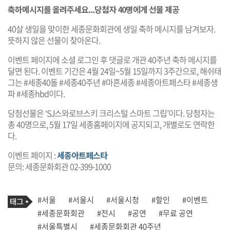
축하메시지를 올려주세요...당첨자 40명에게 선물 제공
40살 생일을 맞이한 세종문화회관에 생일 축하 메시지를 남겨보자.
뜻하지 않은 선물이 찾아온다.
이벤트 페이지에 소셜 로그인 후 댓글로 개관 40주년 축하 메시지를
달면 된다. 이벤트 기간은 4월 24일~5월 15일까지 3주간으로, 해쉬태
그는 #세종40돌 #세종40주년 #마흔세종 #세종아트페스타 #세종생
파 #세종hbd이다.
당첨선물은 ‘SJ스와로브스키 크리스털 스마트 그립’이다. 당첨자는
총 40명으로, 5월 17일 세종홈페이지에 공지되고, 개별로도 연락한
다.
이벤트 페이지 :
세종아트페스타
문의: 세종문화회관 02-399-1000
기
태
#서울
#서울시
#서울시청
#할인
#이벤트
사
그
관
#세종문화회관
#전시
#공연
#무료 공연
련
#서울특별시
#세종문화회관 40주년
태