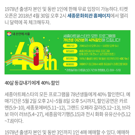
1978년 출생자 본인 및 동반 1인에 한해 무료 입장이 가능하다. 티켓
오픈은 2018년 4월 30일 오후 2시
세종문화회관 홈페이지
에서 열리
니 달력에 꼭 체크해두자.
40살 동갑내기에게 40% 할인
세종아트페스타의 모든 프로그램을 78년생들에게 40% 할인한다. 예
매기간은 5월 2일 오후 2시~5월 8일 오후 5시까지, 할인공연은 카르
멘(5.9~10), 세종포에버(5.11~12), 그랜드 오페라 갈라(5.12~13), 브라
보 마이 러브(5.4~27), 세종음악기행(5.15)과 전시 화화 유유산수(5.12
~7.8)이다.
1978년 출생자 본인 및 동반 3인까지 1인 4매 예매할 수 있다. 예매하