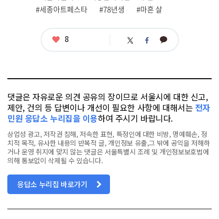
그
#세종아트페스타
#78년생
#마흔 살
좋
8
카
트
페
아
카
위
이
요
오
터
스
톡
북
댓글은 자유로운 의견 공유의 장이므로 서울시에 대한 신고,
제안, 건의 등 답변이나 개선이 필요한 사항에 대해서는
전자
민원 응답소 누리집을 이용
하여 주시기 바랍니다.
상업성 광고, 저작권 침해, 저속한 표현, 특정인에 대한 비방, 명예훼손, 정
치적 목적, 유사한 내용의 반복적 글, 개인정보 유출,그 밖에 공익을 저해하
거나 운영 취지에 맞지 않는 댓글은 서울특별시 조례 및 개인정보보호법에
의해 통보없이 삭제될 수 있습니다.
응답소 누리집 바로가기