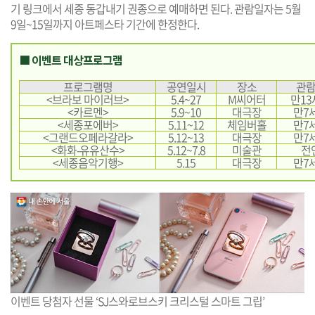
기 링크에서 세종 동갑내기 권종으로 예매하면 된다. 관람일자는 5월
9일~15일까지 아트페스타 기간에 한정한다.
■ 이벤트 대상프로그램
프로그램명
공연일시
장소
관
<브라보 마이러브>
5.4~27
M씨어터
만1
<카르멘>
5.9~10
대극장
만7
<세종포에버>
5.11~12
체임버홀
만7
<그랜드오페라갈라>
5.12~13
대극장
만7
<화화-유유산수>
5.12~7.8
미술관
전
<세종음악기행>
5.15
대극장
만7
이벤트 당첨자 선물 ‘SJ스와로브스키 크리스털 스마트 그립’