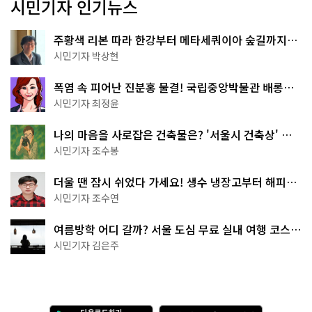
시민기자 인기뉴스
주황색 리본 따라 한강부터 메타세쿼이아 숲길까지…
서울둘레길 15코스
시민기자 박상현
폭염 속 피어난 진분홍 물결! 국립중앙박물관 배롱나
무 명소
시민기자 최정윤
나의 마음을 사로잡은 건축물은? '서울시 건축상' 수
상작 공개!
시민기자 조수봉
더울 땐 잠시 쉬었다 가세요! 생수 냉장고부터 해피소
·무더위쉼터까지
시민기자 조수연
여름방학 어디 갈까? 서울 도심 무료 실내 여행 코스
추천
시민기자 김은주
다
A