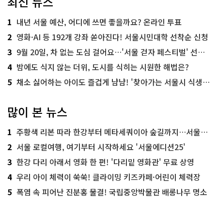
최신 뉴스
1
내년 서울 예산, 어디에 쓰면 좋을까요? 온라인 투표
2
영화·AI 등 192개 강좌 쏟아진다! 서울시민대학 선착순 신청
3
9월 20일, 차 없는 도심 걸어요…'서울 걷자 페스티벌' 선착순 5천명
4
밤에도 식지 않는 더위, 도시를 식히는 시원한 해법은?
5
채소 싫어하는 아이도 즐겁게 냠냠! '찾아가는 서울시 식생활 교육' 현장
많이 본 뉴스
1
주황색 리본 따라 한강부터 메타세쿼이아 숲길까지…서울둘레길 15코스
2
서울 로컬여행, 여기부터 시작하세요 '서울에디션25'
3
한강 다리 아래서 영화 한 편! '다리밑 영화관' 무료 상영
4
우리 아이 체력이 쑥쑥! 클라이밍 키즈카페·어린이 체력장
5
폭염 속 피어난 진분홍 물결! 국립중앙박물관 배롱나무 명소