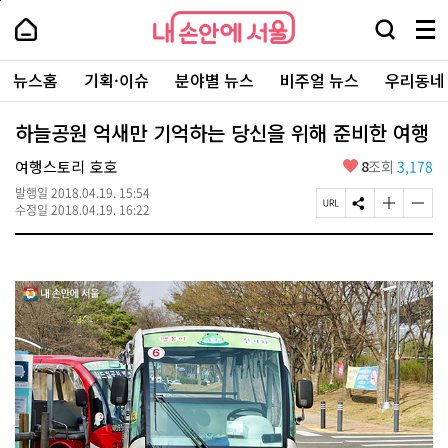
본
페
내
문
이
내
손
검
메
바
지
손
안
색
뉴
로
상
안
주
에
창
전
가
단
에
뉴스홈
기획·이슈
분야별 뉴스
비주얼 뉴스
우리동네
요
서
열
체
기
으
서
서
울
기
보
로
울
비
기
이
-
하늘공원 억새만 기억하는 당신을 위해 준비한 여행
스
동
서
바
울
좋
여행스토리 호호
8
조회
3,178
로
시
아
가
대
발행일
2018.04.19. 15:54
요
기
페
S
글
글
표
수정일
2018.04.19. 16:22
이
N
자
자
소
지
S
크
크
통
U
공
기
기
포
R
유
크
작
털
L
하
게
게
복
기
변
변
사
경
경
하
하
기
기