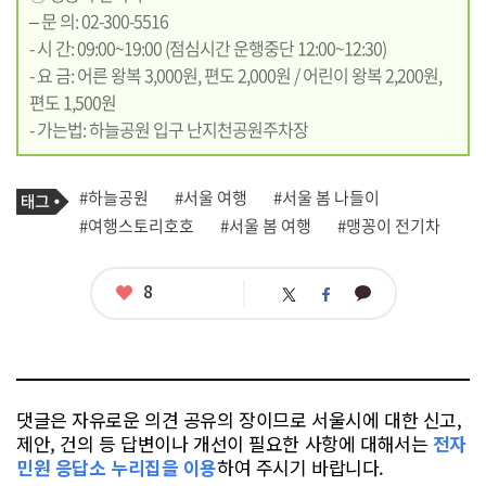
– 문 의: 02-300-5516
- 시 간: 09:00~19:00 (점심시간 운행중단 12:00~12:30)
- 요 금: 어른 왕복 3,000원, 편도 2,000원 / 어린이 왕복 2,200원,
편도 1,500원
- 가는법: 하늘공원 입구 난지천공원주차장
기
태
#하늘공원
#서울 여행
#서울 봄 나들이
사
그
관
#여행스토리호호
#서울 봄 여행
#맹꽁이 전기차
련
태
그
좋
8
카
트
페
아
카
위
이
요
오
터
스
톡
북
댓글은 자유로운 의견 공유의 장이므로 서울시에 대한 신고,
제안, 건의 등 답변이나 개선이 필요한 사항에 대해서는
전자
민원 응답소 누리집을 이용
하여 주시기 바랍니다.