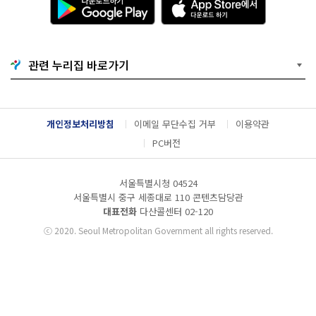
운
p
로
p
드
S
하
t
기
o
관련 누리집 바로가기
G
r
o
e
o
에
g
서
l
다
개인정보처리방침
이메일 무단수집 거부
이용약관
e
운
P
로
PC버전
l
드
a
하
y
기
서울특별시청 04524
서울특별시 중구 세종대로 110 콘텐츠담당관
대표전화
다산콜센터
02-120
ⓒ
2020. Seoul Metropolitan Government all rights reserved.