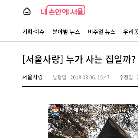
본
페
문
이
뉴
바
지
스
로
상
룸
가
단
뉴
기
으
스
로
기획·이슈
분야별 뉴스
비주얼 뉴스
우리동
주
이
요
동
서
비
스
[서울사랑] 누가 사는 집일까?
바
로
가
기
서울사랑
발행일
2018.03.06. 15:47
수정일