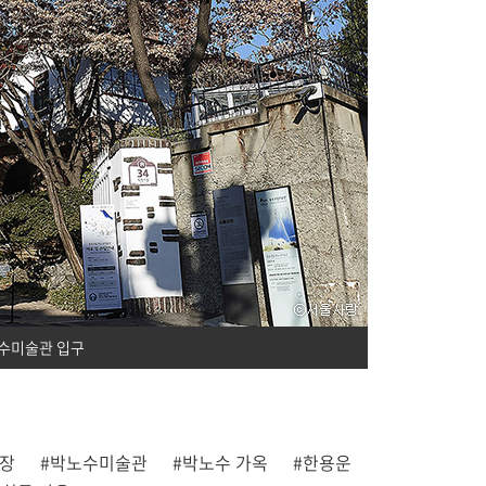
수미술관 입구
우장
#박노수미술관
#박노수 가옥
#한용운