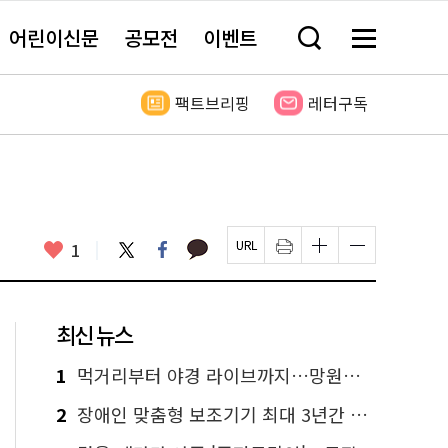
어린이신문
공모전
이벤트
검
메
색
뉴
창
전
열
체
팩트브리핑
레터구독
기
보
기
카
좋
트
페
1
페
인
글
글
카
위
이
아
이
쇄
자
자
오
터
스
요
지
하
크
크
톡
북
U
기
기
기
R
새
크
작
L
창
게
게
최신 뉴스
복
열
변
변
사
림
경
경
하
하
1
먹거리부터 야경 라이브까지…망원한강공원 알짜 코스
기
기
2
장애인 맞춤형 보조기기 최대 3년간 무상 대여…삶의 질 높인다