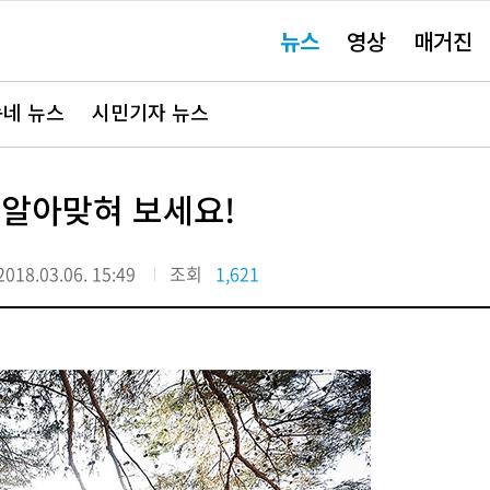
주
뉴스
영상
매거진
요
서
비
스
바
네 뉴스
시민기자 뉴스
로
가
기"
 알아맞혀 보세요!
2018.03.06. 15:49
조회
1,621