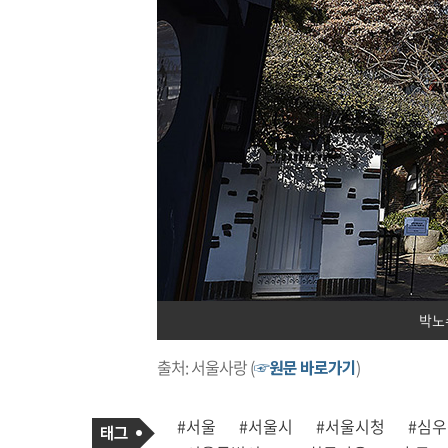
박노
출처: 서울사랑 (
☞원문 바로가기
)
기
태
#서울
#서울시
#서울시청
#심
사
그
관