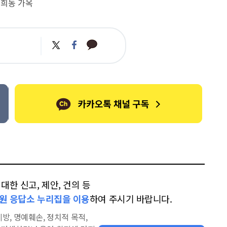
고희동 가옥
카
트
페
카
위
이
오
터
스
톡
북
한 신고, 제안, 건의 등
원 응답소 누리집을 이용
하여 주시기 바랍니다.
방, 명예훼손, 정치적 목적,