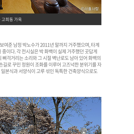
 고희동 가옥
보여준 남정 박노수가 2011년 말까지 거주했으며, 타계
 중이다. 각 전시실은 박 화백이 실제 거주했던 곳답게
닥의 삐걱거리는 소리와 그 시절 벽난로도 남아 있어 화백의
 손길로 꾸민 정원이 조화를 이루어 고즈넉한 분위기를 자
물론 일본식과 서양식이 고루 섞인 독특한 건축양식으로도