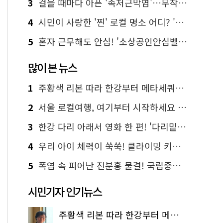
3
걸을 때마다 아픈 '족저근막염'…무작정 참지 말고 '이것' 해보세요!
4
시민이 사랑한 '찐' 로컬 명소 어디? '서울에디션25' 추천 코스
5
혼자 근무해도 안심! '소상공인안심벨' 신청하세요
많이 본 뉴스
1
주황색 리본 따라 한강부터 메타세쿼이아 숲길까지…서울둘레길 15코스
2
서울 로컬여행, 여기부터 시작하세요 '서울에디션25'
3
한강 다리 아래서 영화 한 편! '다리밑 영화관' 무료 상영
4
우리 아이 체력이 쑥쑥! 클라이밍 키즈카페·어린이 체력장
5
폭염 속 피어난 진분홍 물결! 국립중앙박물관 배롱나무 명소
시민기자 인기뉴스
주황색 리본 따라 한강부터 메타세쿼이아 숲길까지…서울둘레길 15코스