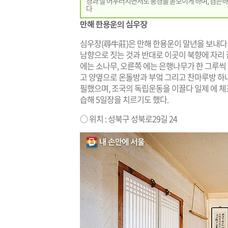
경과 잘 어우러지면서도 풍경을 돋보이게 하며, 겸손하
다
만해 한용운의 심우장
심우장(尋牛莊)은 만해 한용운이 말년을 보내다
남향으로 짓는 것과 반대로 이곳이 북향에 자리
에는 소나무, 오른쪽 에는 은행나무가 한 그루씩 
고 양옆으로 온돌방과 부엌 그리고 찬마루방 하나
필했으며, 조국의 독립운동을 이끌다 일제 에 
습해 5일장을 치르기도 했다.
○ 위치 : 성북구 성북로29길 24