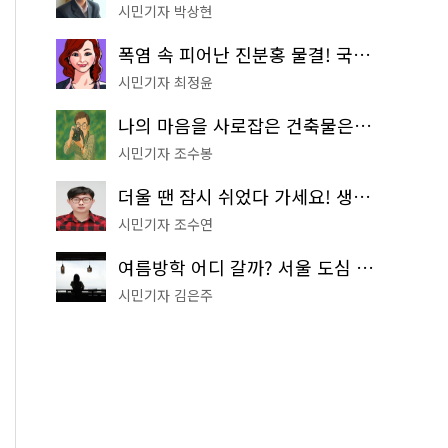
시민기자 박상현
폭염 속 피어난 진분홍 물결! 국립중앙박물관 배롱나무 명소
시민기자 최정윤
나의 마음을 사로잡은 건축물은? '서울시 건축상' 수상작 공개!
시민기자 조수봉
더울 땐 잠시 쉬었다 가세요! 생수 냉장고부터 해피소·무더위쉼터까지
시민기자 조수연
여름방학 어디 갈까? 서울 도심 무료 실내 여행 코스 추천
시민기자 김은주