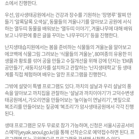
소에서 진행한다.
우선, 암사생태공원에서는 건강과 장수를 기원하는 ‘장명루’ 팔찌 만
들기 ‘알록달록 오색실’, 동물들의 겨울나기를 알아보고 공원에 서식
하는 열두띠 동물을 배워보는 ‘열두띠 이야기’, 겨울나무에 대해 배워
보고 나무판에 좋은 글을 꾸미는 ‘나무꾸미기’ 등을 진행한다.
난지생태습지원에서는 봄을 준비하는 식물들의 겨울눈을 알아보고
에코백에 식물그림 그려보는 ‘식물들의 겨울눈’, 80여종의 유용한 미
생물과 황토를 섞어 공을 만들고 수질개선을 위해 강에 던지는 ‘EM흙
공만들기’, 새둥지상자를 설치하고 관찰하는 ‘난지생태학교’ 등 생태
계를 직접 체험하며 배우는 알찬 프로그램을 진행한다.
그밖에 설맞이 특별 프로그램도 있다. 까치의 설날과 우리 설날의 풍
속을 알아보고 까치집을 관찰하는 ‘설날과 까치이야기’가 고덕수변생
태공원에서, 가오리연을 만들어보는 ‘높이높이 연날리기’, 볏짚으로
복조리를 만들어보는 짚공예 ‘복조리’가 암사생태공원에서 각각 진행
된다.
생태 프로그램은 모두 무료로 참가 가능하며, 신청은 서울시공공서비
스예약(
yeyak.seoul.go.kr
)을 통해 선착순으로 예약접수하면 된다. 프
로그램명 또는 공원명으로 프로그램을 검색해 신청할 수 있다.