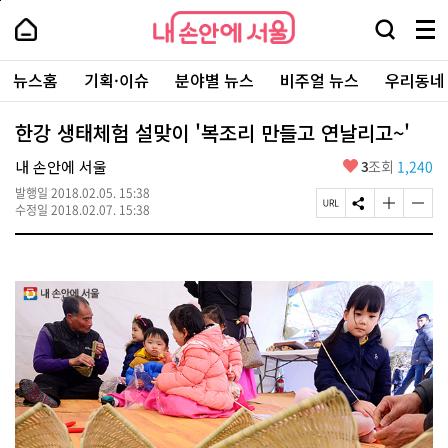
본
페
내
문
이
내
손
검
메
바
지
손
안
색
뉴
로
상
안
주
에
창
전
가
단
에
뉴스홈
기획·이슈
분야별 뉴스
비주얼 뉴스
우리동네
요
서
열
체
기
으
서
서
울
기
보
로
울
비
기
이
-
한강 생태체험 설맞이 '복조리 만들고 연날리고~'
스
동
서
바
울
좋
내 손안에 서울
3
조회
1,240
로
시
아
가
대
발행일
2018.02.05. 15:38
요
기
페
S
글
글
표
수정일
2018.02.07. 15:38
이
N
자
자
소
지
S
크
크
통
U
공
기
기
포
R
유
크
작
털
L
하
게
게
복
기
변
변
사
경
경
하
하
기
기