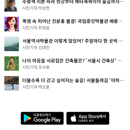
주황색 리본 따라 한강부터 메타세쿼이아 숲길까지…
서울둘레길 15코스
시민기자 박상현
폭염 속 피어난 진분홍 물결! 국립중앙박물관 배롱나
무 명소
시민기자 최정윤
서울역사박물관 이렇게 많았어? 주말마다 한 곳씩 떠
나는 역사 산책
시민기자 김대진
나의 마음을 사로잡은 건축물은? '서울시 건축상' 수
상작 공개!
시민기자 조수봉
더울수록 더 걷고 싶어지는 숲길! 서울둘레길 '아차산
코스'
시민기자 백승훈
다
A
운
p
로
p
드
S