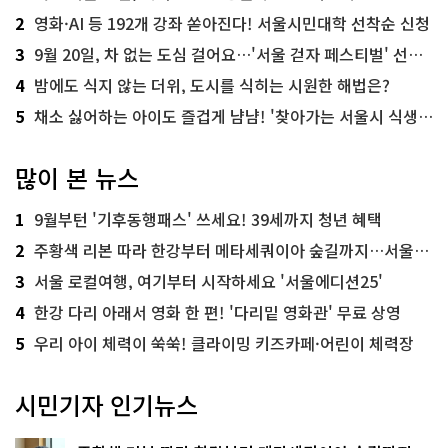
2
영화·AI 등 192개 강좌 쏟아진다! 서울시민대학 선착순 신청
3
9월 20일, 차 없는 도심 걸어요…'서울 걷자 페스티벌' 선착순 5천명
4
밤에도 식지 않는 더위, 도시를 식히는 시원한 해법은?
5
채소 싫어하는 아이도 즐겁게 냠냠! '찾아가는 서울시 식생활 교육' 현장
많이 본 뉴스
1
9월부턴 '기후동행패스' 쓰세요! 39세까지 청년 혜택
2
주황색 리본 따라 한강부터 메타세쿼이아 숲길까지…서울둘레길 15코스
3
서울 로컬여행, 여기부터 시작하세요 '서울에디션25'
4
한강 다리 아래서 영화 한 편! '다리밑 영화관' 무료 상영
5
우리 아이 체력이 쑥쑥! 클라이밍 키즈카페·어린이 체력장
시민기자 인기뉴스