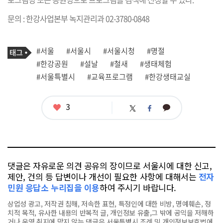
문의 : 한강사업본부 녹지관리과 02-3780-0848
기
태
#서울
#서울시
#서울시청
#명절
사
그
관
#한강공원
#설날
#철새
#생태체험
련
#서울특별시
#교육프로그램
#한강생태교실
태
그
좋
3
카
트
페
아
카
위
이
요
오
터
스
톡
북
댓글은 자유로운 의견 공유의 장이므로 서울시에 대한 신고,
제안, 건의 등 답변이나 개선이 필요한 사항에 대해서는
전자
민원 응답소 누리집을 이용
하여 주시기 바랍니다.
상업성 광고, 저작권 침해, 저속한 표현, 특정인에 대한 비방, 명예훼손, 정
치적 목적, 유사한 내용의 반복적 글, 개인정보 유출,그 밖에 공익을 저해하
거나 운영 취지에 맞지 않는 댓글은 서울특별시 조례 및 개인정보보호법에