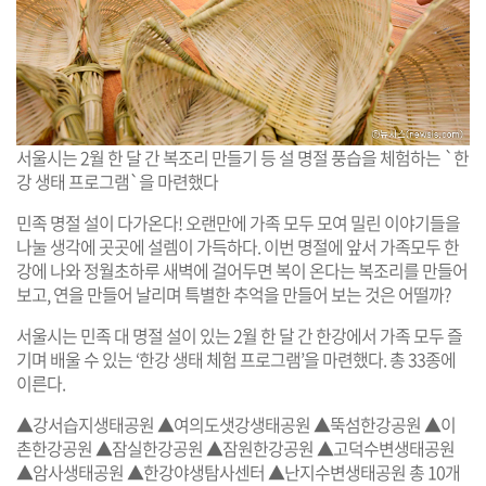
서울시는 2월 한 달 간 복조리 만들기 등 설 명절 풍습을 체험하는 `한
강 생태 프로그램`을 마련했다
민족 명절 설이 다가온다! 오랜만에 가족 모두 모여 밀린 이야기들을
나눌 생각에 곳곳에 설렘이 가득하다. 이번 명절에 앞서 가족모두 한
강에 나와 정월초하루 새벽에 걸어두면 복이 온다는 복조리를 만들어
보고, 연을 만들어 날리며 특별한 추억을 만들어 보는 것은 어떨까?
서울시는 민족 대 명절 설이 있는 2월 한 달 간 한강에서 가족 모두 즐
기며 배울 수 있는 ‘한강 생태 체험 프로그램’을 마련했다. 총 33종에
이른다.
▲강서습지생태공원 ▲여의도샛강생태공원 ▲뚝섬한강공원 ▲이
촌한강공원 ▲잠실한강공원 ▲잠원한강공원 ▲고덕수변생태공원
▲암사생태공원 ▲한강야생탐사센터 ▲난지수변생태공원 총 10개