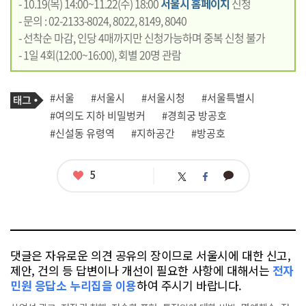
- 10.19(목) 14:00~11.22(수) 18:00
서울시 홈페이지
신청
- 문의 : 02-2133-8024, 8022, 8149, 8040
- 선착순 마감, 인당 4매까지만 신청가능하며 중복 신청 불가
- 1일 4회(12:00~16:00), 회별 20명 관람
기
태
#서울
#서울시
#서울시청
#서울특별시
사
그
관
#여의도 지하 비밀벙커
#경희궁 방공호
련
#신설동 유령역
#지하공간
#방공호
태
그
좋
5
카
트
페
아
카
위
이
요
오
터
스
톡
북
댓글은 자유로운 의견 공유의 장이므로 서울시에 대한 신고,
제안, 건의 등 답변이나 개선이 필요한 사항에 대해서는
전자
민원 응답소 누리집을 이용
하여 주시기 바랍니다.