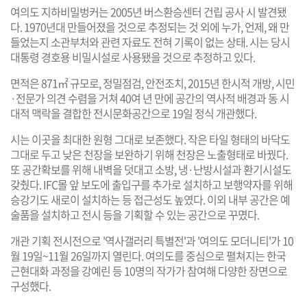
여의도 지하비밀벙커는 2005년 버스환승센터 건립 공사 시 발견됐
다. 1970년대 만들어졌을 것으로 추정되는 것 외에 누가, 언제, 왜 만
들었는지 소관부처와 관련 자료도 전혀 기록이 없는 상태. 시는 당시
대통령 경호용 비밀시설로 사용됐을 것으로 추정하고 있다.
면적은 871㎡ 규모로, 정밀점검, 안전조치, 2015년 한시적 개방, 시민
·전문가 의견 수렴을 거쳐 40여 년 만에 공간의 역사적 배경과 동 시
대적 맥락을 결합한 전시문화공간으로 19일 정식 개관했다.
시는 이곳을 최대한 원형 그대로 보존했다. 작은 타일 형태의 바닥도
그대로 두고 낮은 천장을 보완하기 위해 천장은 노출형태로 바꿨다.
또 공간확보를 위해 내벽을 덧대고 소방, 냉·난방시설과 환기시설도
갖췄다. IFC몰 앞 보도에 출입구를 추가로 설치하고 보행약자를 위해
승강기도 새로이 설치하는 등 접근성도 높였다. 이외 내부 공간은 예
술품을 설치하고 전시 등을 기획할 수 있는 공간으로 꾸몄다.
개관 기획 전시전으로 '역사갤러리 특별전'과 '여의도 모더니티'가 10
월 19일~11월 26일까지 열린다. 여의도를 중심으로 펼쳐지는 한국
근현대화 과정을 강예린 등 10명의 작가가 참여해 다양한 장면으로
구성했다.