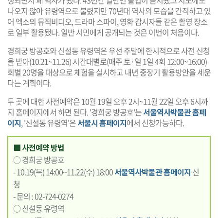
나오지 않아 유령역으로 불렸지만 70년대 역사의 모습을 간직하고 있
어 엑소의 뮤직비디오, 드라마 스파이, 영화 감시자들 같은 촬영 장소
로 일부 활용됐다. 일반 시민에게 공개되는 것은 이번이 처음이다.
경희궁 방공호와 신설동 유령역은 우선 주말에 한시적으로 사전 신청
을 받아(10.21~11.26) 시간대별로(매주 토·일 1일 4회 12:00~16:00)
회별 20명을 대상으로 체험을 실시하고 내년 중장기 활용방안을 세운
다는 계획이다.
두 곳에 대한 사전예약은 10월 19일 오후 2시~11월 22일 오후 6시까
지 홈페이지에서 하면 된다. '경희궁 방공호'는
서울역사박물관 홈페
이지
, '신설동 유령역'은
서울시 홈페이지
에서 신청가능하다.
■ 사전예약 방법
○ 경희궁 방공호
- 10.19(목) 14:00~11.22(수) 18:00
서울역사박물관 홈페이지
신
청
- 문의 : 02-724-0274
○ 신설동 유령역