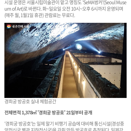
시설 운영은 서울시립미술관이 맡고 명칭도 'SeMA벙커'(Seoul Muse
um of Art)로 바뀐다. 화~일요일 오전 10시~오후 6시까지 운영되며
(매주 월, 1월1일 휴관) 관람료는 무료다.
경희궁 방공호 실내 체험공간
전체면적 1,378㎡ '경희궁 방공호' 21일부터 공개
'경희궁 방공호'는 일제 말기 비행기 공습에 대비해 통신시설(경성중
앙전신국 별관 지하전신국)을 갖춰 만든 방공호로 추정된다. 일제강