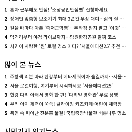
1
혼자 근무해도 안심! '소상공인안심벨' 신청하세요
2
장애인 맞춤형 보조기기 최대 3년간 무상 대여…삶의 질 높인다
3
걸을 때마다 아픈 '족저근막염'…무작정 참지 말고 '이것' 해보세요!
4
먹거리부터 야경 라이브까지…망원한강공원 알짜 코스
5
시민이 사랑한 '찐' 로컬 명소 어디? '서울에디션25' 추천 코스
많이 본 뉴스
1
주황색 리본 따라 한강부터 메타세쿼이아 숲길까지…서울둘레길 15코스
2
서울 로컬여행, 여기부터 시작하세요 '서울에디션25'
3
한강 다리 아래서 영화 한 편! '다리밑 영화관' 무료 상영
4
우리 아이 체력이 쑥쑥! 클라이밍 키즈카페·어린이 체력장
5
폭염 속 피어난 진분홍 물결! 국립중앙박물관 배롱나무 명소
시민기자 인기뉴스