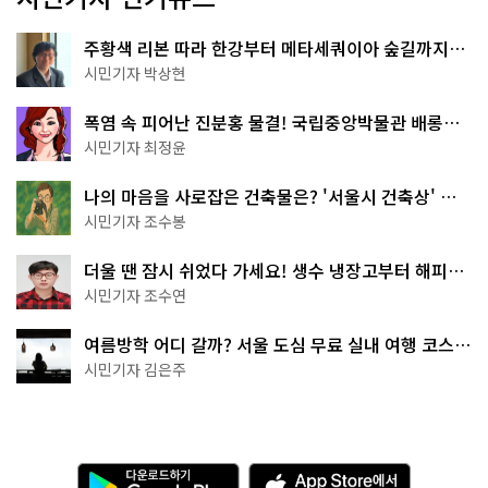
주황색 리본 따라 한강부터 메타세쿼이아 숲길까지…
서울둘레길 15코스
시민기자 박상현
폭염 속 피어난 진분홍 물결! 국립중앙박물관 배롱나
무 명소
시민기자 최정윤
나의 마음을 사로잡은 건축물은? '서울시 건축상' 수
상작 공개!
시민기자 조수봉
더울 땐 잠시 쉬었다 가세요! 생수 냉장고부터 해피소
·무더위쉼터까지
시민기자 조수연
여름방학 어디 갈까? 서울 도심 무료 실내 여행 코스
추천
시민기자 김은주
다
A