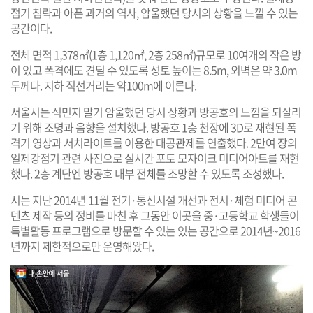
점기 침략과 아픈 과거의 역사, 암울했던 당시의 상황을 느낄 수 있는
공간이다.
전체 면적 1,378㎡(1층 1,120㎡, 2층 258㎡)규모로 10여개의 작은 방
이 있고 폭격에도 견딜 수 있도록 성토 높이는 8.5m, 외벽은 약 3.0m
두께다. 지하 직선거리는 약100m에 이른다.
서울시는 식민지 말기 암울했던 당시 상황과 방공호의 느낌을 되살리
기 위해 조명과 음향을 설치했다. 방공호 1층 천장에 3D로 재현된 폭
격기 영상과 서치라이트를 이용한 대공관제를 연출했다. 2만여 장의
일제강점기 관련 사진으로 실시간 포토 모자이크 미디어아트를 재현
했다. 2층 계단엔 방공호 내부 전체를 조망할 수 있도록 조성했다.
시는 지난 2014년 11월 전기·통신시설 개선과 전시·체험 미디어 콘
텐츠 제작 등의 정비를 마친 후 그동안 이곳을 중·고등학교 학생들이
특별활동 프로그램으로 방문할 수 있는 있는 공간으로 2014년~2016
년까지 제한적으로만 운영해왔다.