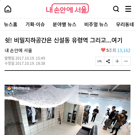
본
페
내
문
이
내
손
검
메
바
지
손
안
색
뉴
로
상
안
주
에
창
전
가
단
에
뉴스홈
기획·이슈
분야별 뉴스
비주얼 뉴스
우리동네
요
서
열
체
기
으
서
서
울
기
보
로
울
비
기
이
-
쉿! 비밀지하공간은 신설동 유령역 그리고...여기
스
동
서
바
울
좋
내 손안에 서울
5
조회
13,162
로
시
아
가
대
발행일
2017.10.19. 15:49
요
기
페
S
글
글
표
수정일
2017.10.19. 18:38
이
N
자
자
소
지
S
크
크
통
U
공
기
기
포
R
유
크
작
털
L
하
게
게
복
기
변
변
사
경
경
하
하
기
기