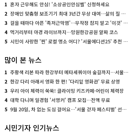
1
혼자 근무해도 안심! '소상공인안심벨' 신청하세요
2
장애인 맞춤형 보조기기 최대 3년간 무상 대여…삶의 질 높인다
3
걸을 때마다 아픈 '족저근막염'…무작정 참지 말고 '이것' 해보세요!
4
먹거리부터 야경 라이브까지…망원한강공원 알짜 코스
5
시민이 사랑한 '찐' 로컬 명소 어디? '서울에디션25' 추천 코스
많이 본 뉴스
1
주황색 리본 따라 한강부터 메타세쿼이아 숲길까지…서울둘레길 15코스
2
한강 다리 아래서 영화 한 편! '다리밑 영화관' 무료 상영
3
우리 아이 체력이 쑥쑥! 클라이밍 키즈카페·어린이 체력장
4
대학 다니며 일경험 '서영커' 캠프 모집…전액 무료
5
9월 20일, 차 없는 도심 걸어요…'서울 걷자 페스티벌' 선착순 5천명
시민기자 인기뉴스