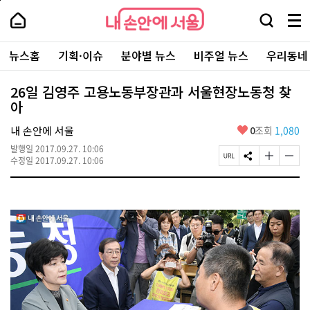
본
페
내
문
이
내
손
검
메
바
지
손
안
색
뉴
로
상
안
주
에
창
전
가
단
에
뉴스홈
기획·이슈
분야별 뉴스
비주얼 뉴스
우리동네
요
서
열
체
기
으
서
서
울
기
보
로
울
비
기
이
-
26일 김영주 고용노동부장관과 서울현장노동청 찾
스
동
서
아
바
울
로
시
가
좋
내 손안에 서울
0
조회
1,080
대
기
아
표
발행일
2017.09.27. 10:06
요
소
페
S
글
글
수정일
2017.09.27. 10:06
통
이
N
자
자
포
지
S
크
크
털
U
공
기
기
R
유
크
작
L
하
게
게
복
기
변
변
사
경
경
하
하
기
기