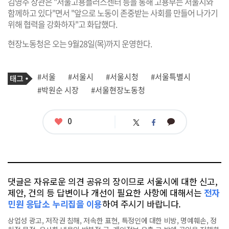
김영주 장관은 "서울고용플러스센터 등을 통해 고용부는 서울시와
함께하고 있다"면서 "앞으로 노동이 존중받는 사회를 만들어 나가기
위해 협력을 강화하자"고 화답했다.
현장노동청은 오는 9월28일(목)까지 운영한다.
기
태
#서울
#서울시
#서울시청
#서울특별시
사
그
관
#박원순 시장
#서울현장노동청
련
태
그
좋
0
카
트
페
아
카
위
이
요
오
터
스
톡
북
댓글은 자유로운 의견 공유의 장이므로 서울시에 대한 신고,
제안, 건의 등 답변이나 개선이 필요한 사항에 대해서는
전자
민원 응답소 누리집을 이용
하여 주시기 바랍니다.
상업성 광고, 저작권 침해, 저속한 표현, 특정인에 대한 비방, 명예훼손, 정