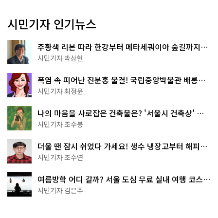
시민기자 인기뉴스
주황색 리본 따라 한강부터 메타세쿼이아 숲길까지…
서울둘레길 15코스
시민기자 박상현
폭염 속 피어난 진분홍 물결! 국립중앙박물관 배롱나
무 명소
시민기자 최정윤
나의 마음을 사로잡은 건축물은? '서울시 건축상' 수
상작 공개!
시민기자 조수봉
더울 땐 잠시 쉬었다 가세요! 생수 냉장고부터 해피소
·무더위쉼터까지
시민기자 조수연
여름방학 어디 갈까? 서울 도심 무료 실내 여행 코스
추천
시민기자 김은주