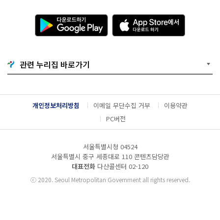
다
A
운
p
로
p
드
S
하
t
기
o
관련 누리집 바로가기
G
r
o
e
o
에
g
서
l
다
개인정보처리방침
이메일 무단수집 거부
이용약관
e
운
P
로
PC버전
l
드
a
하
y
기
서울특별시청 04524
서울특별시 중구 세종대로 110 콘텐츠담당관
대표전화
다산콜센터
02-120
ⓒ
2020. Seoul Metropolitan Government all rights reserved.