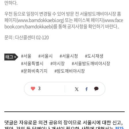
만하다.
우천 등으로 일정이 변경될 수 있어 방문 전 서울밤도깨비야시장 홈
페이지(
www.bamdokkaebi.org
) 또는 페이스북 페이지(
www.face
book.com/bamdokkaebi
)를 통해 공지사항을 확인하기 바란다..
문의 : 다산콜센터 02-120
기
태
#서울
#서울시
#서울시청
#도시재생
사
그
관
#서울특별시
#야시장
#서울밤도깨비야시장
련
#문화비축기지
#밤도깨비야시장
태
그
좋
3
카
트
페
아
카
위
이
요
오
터
스
톡
북
댓글은 자유로운 의견 공유의 장이므로 서울시에 대한 신고,
제안, 건의 등 답변이나 개선이 필요한 사항에 대해서는
전자