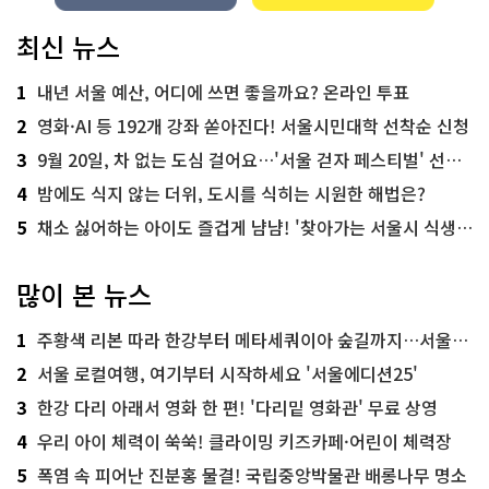
최신 뉴스
1
내년 서울 예산, 어디에 쓰면 좋을까요? 온라인 투표
2
영화·AI 등 192개 강좌 쏟아진다! 서울시민대학 선착순 신청
3
9월 20일, 차 없는 도심 걸어요…'서울 걷자 페스티벌' 선착순 5천명
4
밤에도 식지 않는 더위, 도시를 식히는 시원한 해법은?
5
채소 싫어하는 아이도 즐겁게 냠냠! '찾아가는 서울시 식생활 교육' 현장
많이 본 뉴스
1
주황색 리본 따라 한강부터 메타세쿼이아 숲길까지…서울둘레길 15코스
2
서울 로컬여행, 여기부터 시작하세요 '서울에디션25'
3
한강 다리 아래서 영화 한 편! '다리밑 영화관' 무료 상영
4
우리 아이 체력이 쑥쑥! 클라이밍 키즈카페·어린이 체력장
5
폭염 속 피어난 진분홍 물결! 국립중앙박물관 배롱나무 명소