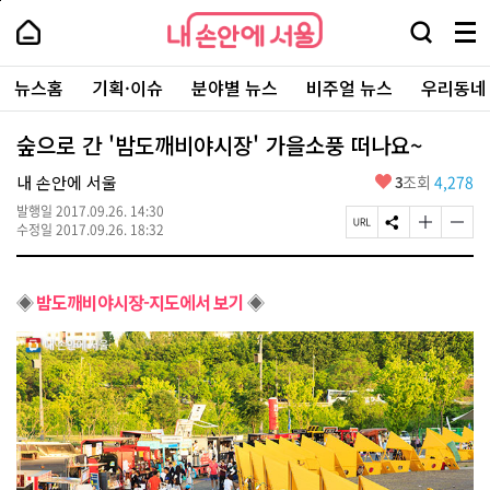
본
페
내
문
이
내
손
검
메
바
지
손
안
색
뉴
로
상
안
주
에
창
전
가
단
에
뉴스홈
기획·이슈
분야별 뉴스
비주얼 뉴스
우리동네
요
서
열
체
기
으
서
서
울
기
보
로
울
비
기
이
-
숲으로 간 '밤도깨비야시장' 가을소풍 떠나요~
스
동
서
바
울
좋
내 손안에 서울
3
조회
4,278
로
시
아
가
대
발행일
2017.09.26. 14:30
요
기
페
S
글
글
표
수정일
2017.09.26. 18:32
이
N
자
자
소
지
S
크
크
통
U
공
기
기
포
◈
밤도깨비야시장-지도에서 보기
◈
R
유
크
작
털
L
하
게
게
복
기
변
변
사
경
경
하
하
기
기