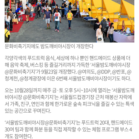
문화비축기지에도 밤도깨비야시장이 개장한다
각양각색의 푸드트럭 음식, 세상에 하나 뿐인 핸드메이드 상품에 더
해 음악 축제, 버스킹 등 즐길거리까지 가득한 ‘서울밤도깨비야시장
@문화비축기지’가 9월23일 개장했다. @여의도, @DDP, @반포, @
청계천, @청계광장에 이은 6번째 서울밤도깨비야시장이기도 하다.
오는 10월28일까지 매주 금·토 오후 5시~10시에 열리는 ‘서울밤도깨
비야시장 @문화비축기지’는 서울월드컵경기장 근처 매봉산 자락에
서 가족, 친구, 연인과 함께 한가로운 숲속 피크닉을 즐길 수 있는 특색
있는 공간으로 꾸며진다.
‘서울밤도깨비야시장@문화비축기지’는 푸드트럭 20대, 핸드메이드
30여 팀과 함께 화분 등을 직접 제작할 수 있는 체험 프로그램 부스 4
개도 참여한다.