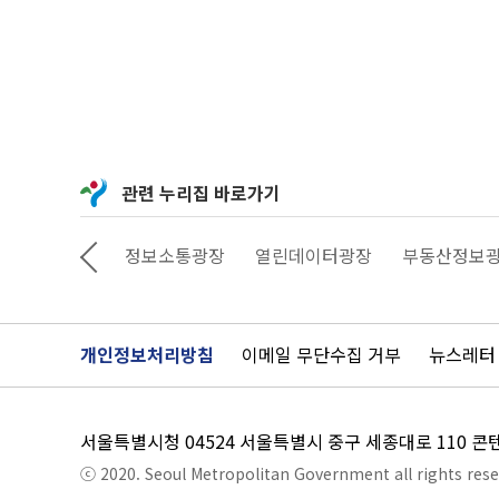
관련 누리집 바로가기
상상대로 서울
정보소통광장
열린데이터광장
부동산정보
개인정보처리방침
이메일 무단수집 거부
뉴스레터
서울특별시청 04524 서울특별시 중구 세종대로 110 
ⓒ 2020. Seoul Metropolitan Government all rights rese