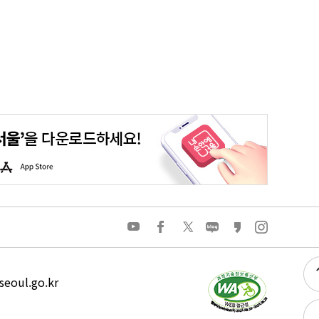
평생학습포털
청년포털
대기환경정보
에코마일리지
A
p
p
S
t
o
유
페
트
네
카
인
r
튜
이
위
이
카
스
e
브
스
터
버
오
타
북
블
스
그
로
토
램
그
리
eoul.go.kr