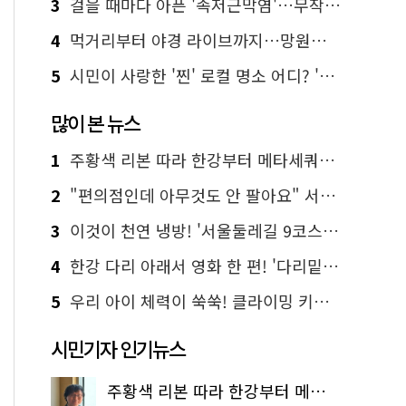
3
걸을 때마다 아픈 '족저근막염'…무작정 참지 말고 '이것' 해보세요!
4
먹거리부터 야경 라이브까지…망원한강공원 알짜 코스
5
시민이 사랑한 '찐' 로컬 명소 어디? '서울에디션25' 추천 코스
많이 본 뉴스
1
주황색 리본 따라 한강부터 메타세쿼이아 숲길까지…서울둘레길 15코스
2
"편의점인데 아무것도 안 팔아요" 서울에서 가장 특별한 편의점의 정체
3
이것이 천연 냉방! '서울둘레길 9코스'로 숲속 피서 떠나볼까
4
한강 다리 아래서 영화 한 편! '다리밑 영화관' 무료 상영
5
우리 아이 체력이 쑥쑥! 클라이밍 키즈카페·어린이 체력장
시민기자 인기뉴스
주황색 리본 따라 한강부터 메타세쿼이아 숲길까지…서울둘레길 15코스