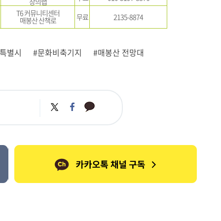
창의랩
T6 커뮤니티센터
무료
2135-8874
매봉산 산책로
울특별시
#문화비축기지
#매봉산 전망대
카
트
페
카
위
이
오
터
스
톡
북