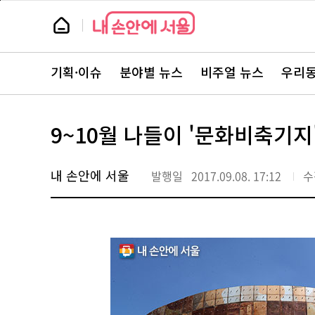
본
페
문
이
뉴
바
지
스
로
상
룸
가
단
뉴
기
으
스
로
기획·이슈
분야별 뉴스
비주얼 뉴스
우리동
주
이
요
동
서
비
스
9~10월 나들이 '문화비축기지
바
로
가
기
내 손안에 서울
발행일
2017.09.08. 17:12
수