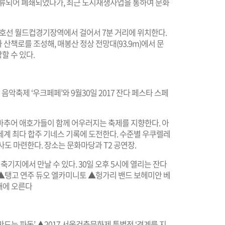
 분류되어 폐쇄되었다가, 최근 도시재생사업을 통하여 문화
호선 월드컵경기장역에서 걸어서 7분 거리에 위치한다.
산책로를 조성해, 매봉산 정상 전망대(93.9m)에서 문
할 수 있다.
음악축제 ‘우크페페’와 9월30일 2017 잔다 페스타 스페
마추어 애호가들이 함께 어우러지는 축제를 지향한다. 아
세계 최다 합주 기네스 기록에 도전한다. 수준별 우쿠렐레
도 마련한다. 장소는 문화마당과 T2 공연장.
지에서 만날 수 있다. 30일 오후 5시에 열리는 잔다
▲탱고 연주 듀오 엘카미니토 ▲헝가리 밴드 보헤미안 베
대에 오른다
드는 파동’ ▲2017 서울건축문화제 특별전 ‘경계를 지