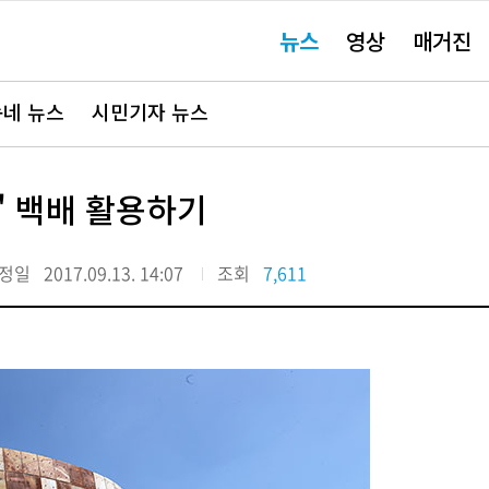
주
뉴스
영상
매거진
요
서
비
스
바
네 뉴스
시민기자 뉴스
로
가
기"
' 백배 활용하기
정일
2017.09.13. 14:07
조회
7,611