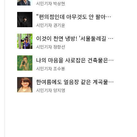
시민기자 박상현
"편의점인데 아무것도 안 팔아요" 서울에서 가장 특별한 편의점의 정체
시민기자 권기윤
이것이 천연 냉방! '서울둘레길 9코스'로 숲속 피서 떠나볼까
시민기자 정향선
나의 마음을 사로잡은 건축물은? '서울시 건축상' 수상작 공개!
시민기자 조수봉
한여름에도 얼음장 같은 계곡물! 서울 '진관사 계곡'이 천국이네~
시민기자 양지영