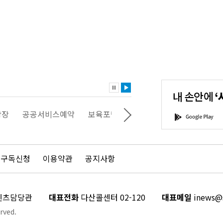
내
손
안
에
'서
광장
공공서비스예약
보육포털
일자리포털
문화포털
G
울'을
o
다
o
운
g
로
l
드
e
 구독신청
이용약관
공지사항
하
P
세
l
요!
a
y
콘텐츠담당관
대표전화
다산콜센터 02-120
대표메일
inews@s
rved.