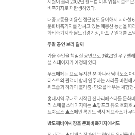
세월이 흘러 2002년 월드컵 이후 위험시설로
비축기지로 재탄생하였다.
대중교통을 이용한 접근성도 용이해서 지하철 6
문화비축기지를 감싸고 있는 매봉산 능선을 따라 
화비축기지와 월드컵경기장, 마포구 일대를 조망
주말 공연 보러 갈까
가을 주말을 책임질 공연으로 9월23일 우쿠렐레 
셜 스테이지가 예정돼 있다.
우크페페는 프로 뮤지션 뿐 아니라 남녀노소 아
티스트와 관객이 함께 연주하는 자리를 마련해 
워크숍과 하와이 훌라춤·민요를 배우는 체험행사
홍대지역 무대로 시작된 잔다리페스타를 문화비축기
리 스페셜 스테이지에는 ▲팝포크 듀오 호화호 
트야르스 ▲스페인 록밴드 섹시 제브라스가 무
밤도깨비야시장을 문화비축기지에서도
전시로는 ▲이재순 작가의 ‘그럼에도 우리들이 만