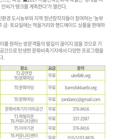
팀 안씨가 탱크를 계측한다’가 열린다.
 친환경 도시농부와 지역 청년창작자들이 참여하는 '농부
 매주 금·토요일에는 먹을거리와 핸드메이드 상품을 판매하
들이를 원하는 방문객들의 발길이 끊이지 않을 것으로 기
화공간으로 탄생한 문화비축기지에서 다양한 프로그램을
다.
장소
요금
문의
T2 공연장
무료
ukefafe.org
T0 문화마당
T0 문화마당
무료
bamdokkaebi.org
T0 문화마당
무료
zandaricc@gmail.com
문화비축기지 야외공간
무료
376-8416
T1 파빌리온
무료
337-2587
T6 커뮤니티센터
T5 이야기관
무료
376-8416
T6 커뮤니티센터
무료
010-5197-8876