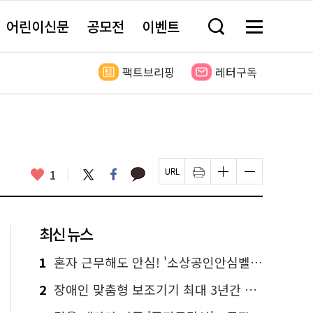
어린이신문
공모전
이벤트
검
메
색
뉴
창
전
열
체
팩트브리핑
레터구독
기
보
기
카
좋
트
페
1
페
인
글
글
카
위
이
아
이
쇄
자
자
오
터
스
요
지
하
크
크
톡
북
U
기
기
기
R
새
크
작
L
창
게
게
최신 뉴스
복
열
변
변
사
림
경
경
하
하
1
혼자 근무해도 안심! '소상공인안심벨' 신청하세요
기
기
2
장애인 맞춤형 보조기기 최대 3년간 무상 대여…삶의 질 높인다