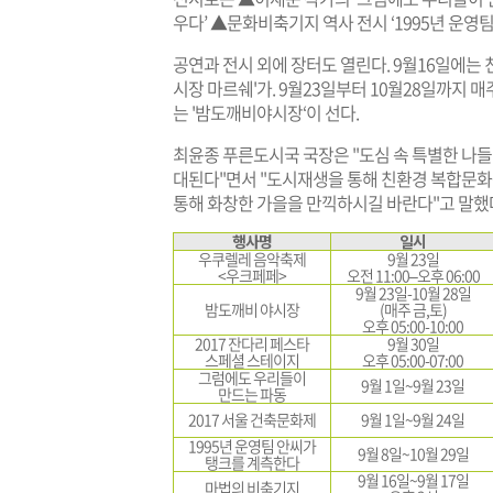
우다’ ▲문화비축기지 역사 전시 ‘1995년 운영
공연과 전시 외에 장터도 열린다. 9월16일에는
시장 마르쉐'가. 9월23일부터 10월28일까지
는 '밤도깨비야시장‘이 선다.
최윤종 푸른도시국 국장은 "도심 속 특별한 나
대된다"면서 "도시재생을 통해 친환경 복합문
통해 화창한 가을을 만끽하시길 바란다"고 말했
행사명
일시
우쿠렐레 음악축제
9월 23일
<우크페페>
오전 11:00–오후 06:00
9월 23일-10월 28일
밤도깨비 야시장
(매주 금,토)
오후 05:00-10:00
2017 잔다리 페스타
9월 30일
스페셜 스테이지
오후 05:00-07:00
그럼에도 우리들이
9월 1일~9월 23일
만드는 파동
2017 서울 건축문화제
9월 1일~9월 24일
1995년 운영팀 안씨가
9월 8일~10월 29일
탱크를 계측한다
9월 16일~9월 17일
마법의 비축기지