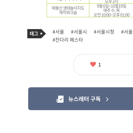
오후 2시
9월 6일~10월19일
매봉산 생태놀이지도
매주 수, 목
제작워크숍
오전 10:00~오후 01:00
기
태
#서울
#서울시
#서울시청
#서
사
그
관
#잔다리 페스타
련
태
그
좋
1
아
요