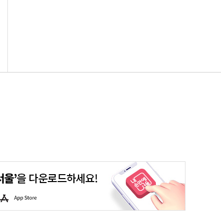
평생학습포털
청년포털
대기환경정보
에코마일리지
A
p
p
S