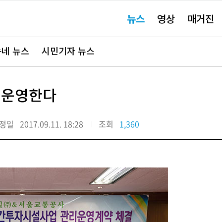
주
뉴스
영상
매거진
요
서
비
스
바
네 뉴스
시민기자 뉴스
로
가
기"
 운영한다
정일
2017.09.11. 18:28
조회
1,360