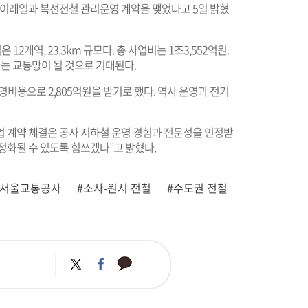
이레일과 복선전철 관리운영 계약을 맺었다고 5일 밝혔
12개역, 23.3km 규모다. 총 사업비는 1조3,552억원.
는 교통망이 될 것으로 기대된다.
비용으로 2,805억원을 받기로 했다. 역사 운영과 전기
 계약 체결은 공사 지하철 운영 경험과 전문성을 인정받
정화될 수 있도록 힘쓰겠다”고 밝혔다.
#서울교통공사
#소사-원시 전철
#수도권 전철
카
트
페
카
위
이
오
터
스
톡
북