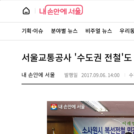
본
페
문
이
뉴
바
지
스
로
상
룸
가
단
뉴
기
으
스
로
기획·이슈
분야별 뉴스
비주얼 뉴스
우리동
주
이
요
동
서
비
스
서울교통공사 '수도권 전철'도
바
로
가
기
내 손안에 서울
발행일
2017.09.06. 14:00
수