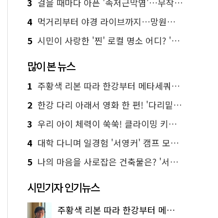
3
걸을 때마다 아픈 '족저근막염'…무작정 참지 말고 '이것' 해보세요!
4
먹거리부터 야경 라이브까지…망원한강공원 알짜 코스
5
시민이 사랑한 '찐' 로컬 명소 어디? '서울에디션25' 추천 코스
많이 본 뉴스
1
주황색 리본 따라 한강부터 메타세쿼이아 숲길까지…서울둘레길 15코스
2
한강 다리 아래서 영화 한 편! '다리밑 영화관' 무료 상영
3
우리 아이 체력이 쑥쑥! 클라이밍 키즈카페·어린이 체력장
4
대학 다니며 일경험 '서영커' 캠프 모집…전액 무료
5
나의 마음을 사로잡은 건축물은? '서울시 건축상' 수상작 공개!
시민기자 인기뉴스
주황색 리본 따라 한강부터 메타세쿼이아 숲길까지…서울둘레길 15코스