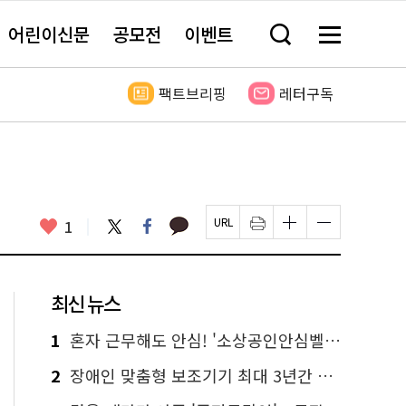
어린이신문
공모전
이벤트
검
메
색
뉴
창
전
열
체
팩트브리핑
레터구독
기
보
기
카
좋
트
페
1
페
인
글
글
카
위
이
아
이
쇄
자
자
오
터
스
요
지
하
크
크
톡
북
U
기
기
기
R
새
크
작
L
창
게
게
최신 뉴스
복
열
변
변
사
림
경
경
하
하
1
혼자 근무해도 안심! '소상공인안심벨' 신청하세요
기
기
2
장애인 맞춤형 보조기기 최대 3년간 무상 대여…삶의 질 높인다