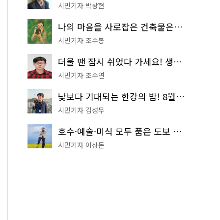
시민기자 박상현
나의 마음을 사로잡은 건축물은? '서울시 건축상' 수상작 공개!
시민기자 조수봉
더울 땐 잠시 쉬었다 가세요! 생수 냉장고부터 해피소·무더위쉼터까지
시민기자 조수연
낮보다 기대되는 한강의 밤! 8월 한정 무료 '한강 밤핑' 예약은?
시민기자 김성무
호수·예술·미식 모두 품은 도보 코스! 서울식물원~LG아트센터~마곡테라스거리
시민기자 이상돈