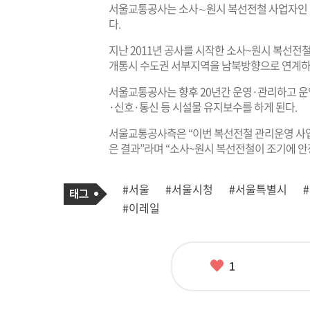
서울교통공사는 소사∼원시 복선전철 사업자인 
다.
지난 2011년 공사를 시작한 소사~원시 복선전철은 
개통시 수도권 서부지역을 남북방향으로 연계하
서울교통공사는 향후 20년간 운영·관리하고 운영
·신호·통신 등 시설물 유지보수를 하게 된다.
서울교통공사측은 “이번 복선전철 관리운영 사업
은 결과”라며 “소사~원시 복선전철이 조기에 안
기
태
#서울
#서울시청
#서울특별시
사
그
관
#이레일
련
태
그
좋
1
아
요