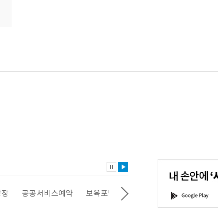
내
손
안
에
'서
광장
공공서비스예약
보육포털
일자리포털
문화포털
G
울'을
o
다
o
운
g