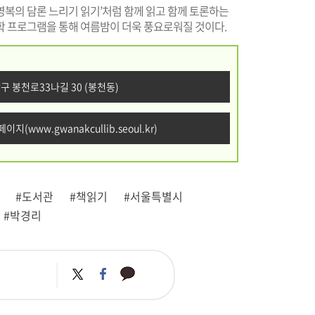
영복의 담론 느리기 읽기’처럼 함께 읽고 함께 토론하는
학 프로그램을 통해 여름밤이 더욱 풍요로워질 것이다.
악구 봉천로33나길 30 (봉천동)
홈페이지(
www.gwanakcullib.seoul.kr
)
#도서관
#책읽기
#서울특별시
#박경리
카
트
페
카
위
이
오
터
스
톡
북