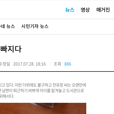
주
뉴스
영상
매거진
요
서
비
스
바
네 뉴스
시민기자 뉴스
로
가
기"
 빠지다
수정일
2017.07.28. 18:16
조회
886
지고 있다. 이런 더위에도 불구하고 전유정 씨는 오랜만에
이면 남편이 퇴근하기 바쁘게 아이를 맡겨놓고 도서관으로
위해서다.