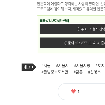
인문학이 어렵다고 생각하는 사람이 있다면 ‘신
프로그램에 참여해 보자. 재미있고 유익한 인문
■글빛정보도서관 안내
○ 주소 : 서울시 관
○ 문의 : 02-877-1162~4, 
기
태
#서울
#서울시
#서울시청
#토지
사
그
관
#글빛정보도서관
#담론
#신영복
련
태
그
좋
1
아
요