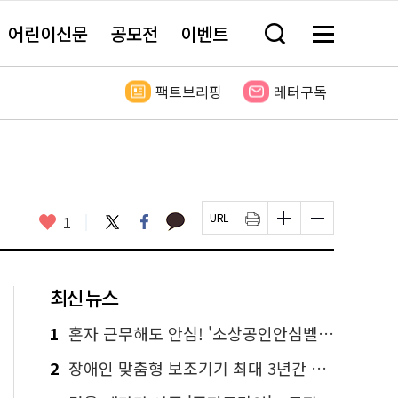
어린이신문
공모전
이벤트
검
메
색
뉴
창
전
열
체
팩트브리핑
레터구독
기
보
기
카
좋
트
페
1
페
인
글
글
카
위
이
아
이
쇄
자
자
오
터
스
요
지
하
크
크
톡
북
U
기
기
기
R
새
크
작
L
창
게
게
최신 뉴스
복
열
변
변
사
림
경
경
하
하
1
혼자 근무해도 안심! '소상공인안심벨' 신청하세요
기
기
2
장애인 맞춤형 보조기기 최대 3년간 무상 대여…삶의 질 높인다