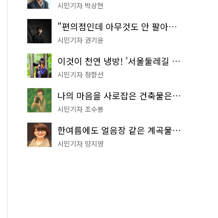
시민기자 박상현
"편의점인데 아무것도 안 팔아요" 서울에서 가장 특별한 편의점의 정체
시민기자 권기윤
이것이 천연 냉방! '서울둘레길 9코스'로 숲속 피서 떠나볼까
시민기자 정향선
나의 마음을 사로잡은 건축물은? '서울시 건축상' 수상작 공개!
시민기자 조수봉
한여름에도 얼음장 같은 계곡물! 서울 '진관사 계곡'이 천국이네~
시민기자 양지영