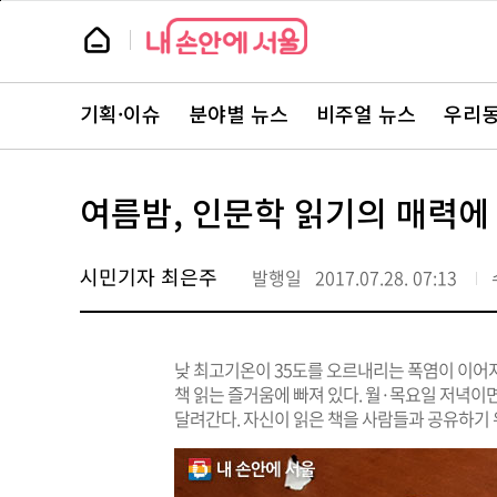
본
페
문
이
뉴
바
지
스
로
상
룸
가
단
뉴
기
으
스
로
기획·이슈
분야별 뉴스
비주얼 뉴스
우리동
주
이
요
동
서
비
스
여름밤, 인문학 읽기의 매력에
바
로
가
기
시민기자 최은주
발행일
2017.07.28. 07:13
낮 최고기온이 35도를 오르내리는 폭염이 이어
책 읽는 즐거움에 빠져 있다. 월·목요일 저녁
달려간다. 자신이 읽은 책을 사람들과 공유하기 