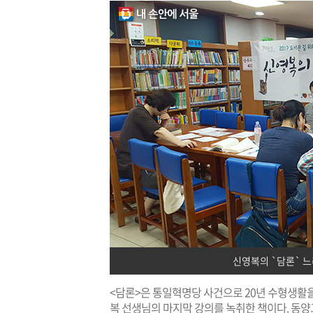
신영복의 `담론` 
<담론>은 통일혁명당 사건으로 20년 수형생활
복 선생님의 마지막 강의를 녹취한 책이다. 동양고전