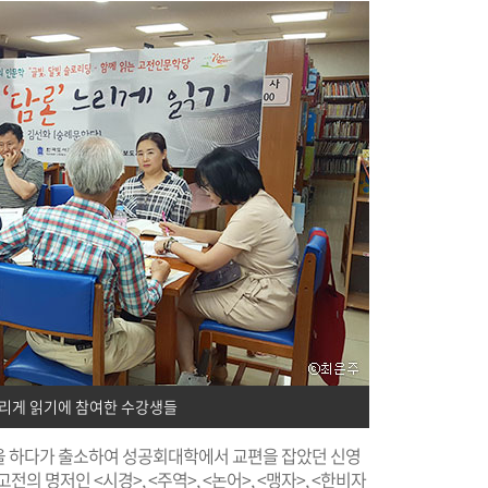
느리게 읽기에 참여한 수강생들
을 하다가 출소하여 성공회대학에서 교편을 잡았던 신영
의 명저인 <시경>, <주역>, <논어>, <맹자>, <한비자