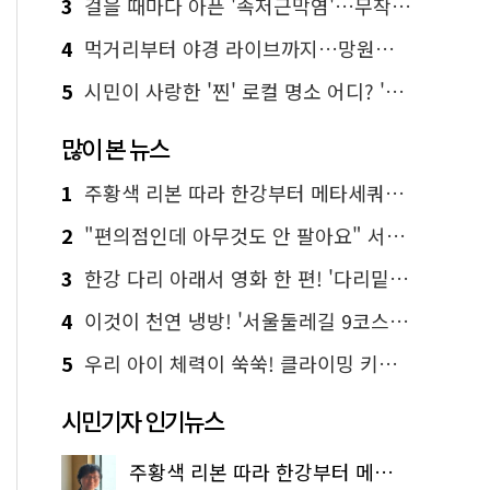
3
걸을 때마다 아픈 '족저근막염'…무작정 참지 말고 '이것' 해보세요!
4
먹거리부터 야경 라이브까지…망원한강공원 알짜 코스
5
시민이 사랑한 '찐' 로컬 명소 어디? '서울에디션25' 추천 코스
많이 본 뉴스
1
주황색 리본 따라 한강부터 메타세쿼이아 숲길까지…서울둘레길 15코스
2
"편의점인데 아무것도 안 팔아요" 서울에서 가장 특별한 편의점의 정체
3
한강 다리 아래서 영화 한 편! '다리밑 영화관' 무료 상영
4
이것이 천연 냉방! '서울둘레길 9코스'로 숲속 피서 떠나볼까
5
우리 아이 체력이 쑥쑥! 클라이밍 키즈카페·어린이 체력장
시민기자 인기뉴스
주황색 리본 따라 한강부터 메타세쿼이아 숲길까지…서울둘레길 15코스