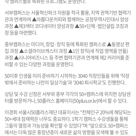
각 캠퍼스별로 특화된 프로그램도 운영한다.
서부캠퍼스는 서울혁신파크 자원을 적극 활용, 지역 권역기반 협력기
관과 연계하여 ▲아름다운커피와 함께하는 공정무역시민대사 양성
과정 ▲제3섹터 코디네이터 양성과정 ▲50+단체·법인설립 코칭과
정 등을 마련했다.
중부캠퍼스는 미디어, 창업·창직 등에 특화된 캠퍼스로 ▲동영상 편
집 과정 ▲소셜라이브캐스터 과정 ▲1인 창직(새 직업 영역을 만듦)
과정 ▲시니어비즈니스 등 주변 협력기관과 연계해 제2 커리어를 준
비할 수 있는 다양한 과정을 운영한다.
50이후 인생을 미리 준비하기 시작하는 3040 직장인들을 위해 ‘직장
밖에서 준비하는 나만의 일상기술’과 ‘3040 퇴사학교’도 진행한다.
상담 및 수강 신청은 서부와 중부 각각의 50+캠퍼스에 위치한 상담센
터를 방문하거나, 50플러스 홈페이지(
50plus.or.kr
)에서 할 수 있다.
이경희 서울시50플러스재단 대표이사는 “전체인구 20%에 해당되는
50+세대 잠재력은 너무도 중요하다. 1학기 캠퍼스 수강생들을 통해
그들의 열정과 가능성을 확인할 수 있었다”며 “앞으로도 50+캠퍼스
에서는 더욱 많은 중장년층이 새로운 삶의 방향을 모색해 볼 수 있도