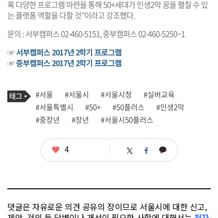
록 다양한 프로그램 마련을 통해 50+세대가 인생2막 꿈을 펼칠 수 있
는 플랫폼 역할을 다할 것”이라고 강조했다.
문의 : 서부캠퍼스 02-460-5151, 중부캠퍼스 02-460-5250~1
☞
서부캠퍼스 2017년 2학기 프로그램
☞
중부캠퍼스 2017년 2학기 프로그램
기
태
#서울
#서울시
#서울시청
#실버교육
사
그
관
#서울특별시
#50+
#50플러스
#인생2막
련
#중장년
#장년
#서울시50플러스
태
그
좋
4
카
트
페
아
카
위
이
요
오
터
스
톡
북
댓글은 자유로운 의견 공유의 장이므로 서울시에 대한 신고,
제안, 건의 등 답변이나 개선이 필요한 사항에 대해서는
전자