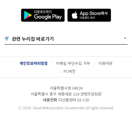
다
A
운
p
로
p
드
S
하
t
기
o
관련 누리집 바로가기
G
r
o
e
o
에
g
서
l
다
개인정보처리방침
이메일 무단수집 거부
이용약관
e
운
P
로
PC버전
l
드
a
하
y
기
서울특별시청 04524
서울특별시 중구 세종대로 110 콘텐츠담당관
대표전화
다산콜센터
02-120
ⓒ
2020. Seoul Metropolitan Government all rights reserved.