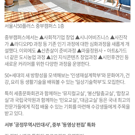
서울시50플러스 중부캠퍼스 1층
중부캠퍼스에서는 ▲사회적기업 창업 ▲시니어비즈니스 ▲사진작
가 ▲라디오PD 과정 등 기존 인기 과정에 대한 심화과정을 새롭게 개
설했다. 이외에도 ▲산촌살이 준비과정 ▲마을정원사‧아트&가드
너 같은 도시농업 과정 ▲1인 지식콘텐츠 창업과정 ▲시민후견인 등
새로운 커리어를 위한 다양한 과정을 운영한다.
50+세대의 새 방향성을 모색해보는 '인생재설계학부'와 문화여가, 건
강, 요리 등 생활기술을 배워볼 수 있는 '일상기술학부'도 모집한다.
특히 세종문화회관과 함께하는 ‘뮤지컬교실’, ‘봉산탈춤교실’, ‘합창교
실’과 국립국악원과 함께하는 ‘민요교실’, ‘대금교실’ 등은 국내 최고의
전문가들에게 직접 배울 수 있는 기회를 마련해 수강생들에게 주목을
받고 있다.
서부 '공정무역시민대사', 중부 '동영상 편집' 특화