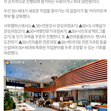
지 순차적으로 진행되며 참가비는 무료이거나 최대 10만원이다.
우선 50+세대가 새로운 직업을 찾아가는 데 길잡이가 될 '커리어모색
학부'를 강화했다.
서부캠퍼스에서는▲ 50+전문강사 양성과정(4기) ▲50+도시해설가
양성과정(3기) ▲50+여행전문가과정(4기) ▲50+사진프로젝트그룹
(2기) 등 인기 과목을 꾸준히 진행한다. 또 ▲반려동물관리사·펫시터
도전하기 ▲50+전자출판 전문과정 ▲50+케이터링 전문가과정 등을
신설하여 50+세대에 특화된 직업분야를 두루 조망할 수 있는 기회를
마련했다.