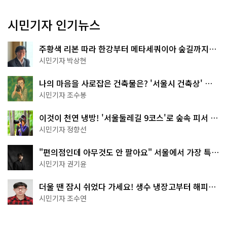
시민기자 인기뉴스
주황색 리본 따라 한강부터 메타세쿼이아 숲길까지…
서울둘레길 15코스
시민기자 박상현
나의 마음을 사로잡은 건축물은? '서울시 건축상' 수
상작 공개!
시민기자 조수봉
이것이 천연 냉방! '서울둘레길 9코스'로 숲속 피서 떠
나볼까
시민기자 정향선
"편의점인데 아무것도 안 팔아요" 서울에서 가장 특별
한 편의점의 정체
시민기자 권기윤
더울 땐 잠시 쉬었다 가세요! 생수 냉장고부터 해피소
·무더위쉼터까지
시민기자 조수연