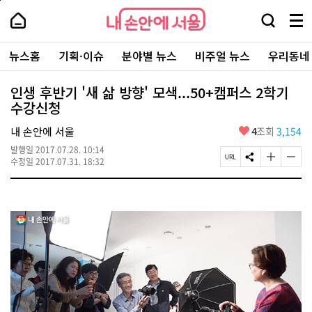
본
페
내
문
이
내
손
검
메
바
지
손
안
색
뉴
로
상
안
주
에
창
전
가
단
에
뉴스홈
기획·이슈
분야별 뉴스
비주얼 뉴스
우리동네
요
서
열
체
기
으
서
서
울
기
보
로
울
비
기
이
-
인생 후반기 '새 삶 방향' 모색...50+캠퍼스 2학기
스
동
서
수강신청
바
울
로
시
가
좋
내 손안에 서울
4
조회
3,154
대
기
아
표
발행일
2017.07.28. 10:14
요
소
페
S
글
글
수정일
2017.07.31. 18:32
통
이
N
자
자
포
지
S
크
크
털
U
공
기
기
R
유
크
작
L
하
게
게
복
기
변
변
사
경
경
하
하
기
기