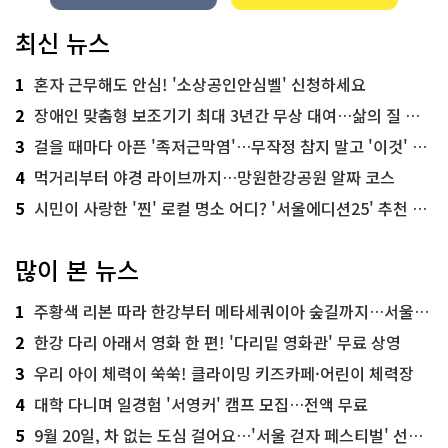
최신 뉴스
1
혼자 근무해도 안심! '소상공인안심벨' 신청하세요
2
장애인 맞춤형 보조기기 최대 3년간 무상 대여…삶의 질 높인다
3
걸을 때마다 아픈 '족저근막염'…무작정 참지 말고 '이것' 해보세요!
4
먹거리부터 야경 라이브까지…망원한강공원 알짜 코스
5
시민이 사랑한 '찐' 로컬 명소 어디? '서울에디션25' 추천 코스
많이 본 뉴스
1
주황색 리본 따라 한강부터 메타세쿼이아 숲길까지…서울둘레길 15코스
2
한강 다리 아래서 영화 한 편! '다리밑 영화관' 무료 상영
3
우리 아이 체력이 쑥쑥! 클라이밍 키즈카페·어린이 체력장
4
대학 다니며 일경험 '서영커' 캠프 모집…전액 무료
5
9월 20일, 차 없는 도심 걸어요…'서울 걷자 페스티벌' 선착순 5천명