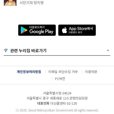
천국이네~
시민기자 양지영
다
A
운
p
로
p
드
S
하
t
기
o
관련 누리집 바로가기
G
r
o
e
o
에
g
서
l
다
개인정보처리방침
이메일 무단수집 거부
이용약관
e
운
P
로
PC버전
l
드
a
하
y
기
서울특별시청 04524
서울특별시 중구 세종대로 110 콘텐츠담당관
대표전화
다산콜센터
02-120
ⓒ
2020. Seoul Metropolitan Government all rights reserved.