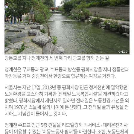
광통교를 지나 청계천의 세 번째 다리 광교를 향해 걷는 길
청계천은 무교동과 광교, 수표동과 방산동 평화시장을 지나 정릉천과
마장동을 거쳐 중랑천에서 한강으로 합류하는 여정을 거친다.
서울시는 지난 17일, 2018년 중 평화시장 인근 청계천변에 열악했던
노동환경을 고스란히 기록한 ‘전태일 노동복합시설’을 개관하겠다고
밝혔다. 평화시장에서 재단사로 일하던 전태일은 노동환경 개선을 외
치며 1970년 스물세 살의 나이에 분신했다. 그 전태일 글과 유품을 전
시하는 기념관이 들어서는 것이다.
청계천 수표교 인근 5층 건물을 리모델링해 퀵서비스·대리운전기사
등이 이용할 수 있는 ‘이동노동자 쉼터’를 마련한다. 또한, 노동단체의