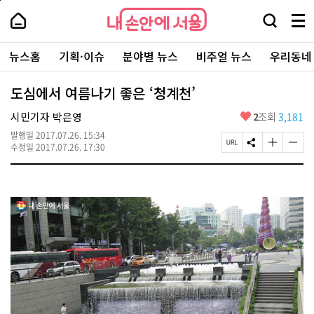
본
페
내
문
이
내
손
검
메
바
지
손
안
색
뉴
로
상
안
주
에
창
전
가
단
에
뉴스홈
기획·이슈
분야별 뉴스
비주얼 뉴스
우리동네
요
서
열
체
기
으
서
서
울
기
보
로
울
비
기
이
-
도심에서 여름나기 좋은 ‘청계천’
스
동
서
바
울
좋
시민기자 박은영
2
조회
3,181
로
시
아
가
대
발행일
2017.07.26. 15:34
요
기
페
S
글
글
표
수정일
2017.07.26. 17:30
이
N
자
자
소
지
S
크
크
통
U
공
기
기
포
R
유
크
작
털
L
하
게
게
복
기
변
변
사
경
경
하
하
기
기