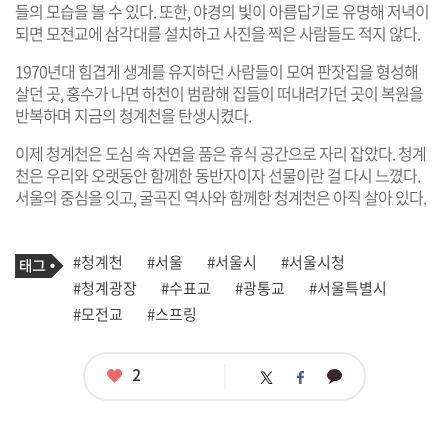
들의 모습을 볼 수 있다. 또한, 야경의 빛이 아름답기로 유명해 저녁이
되면 모전교에 삼각대를 설치하고 사진을 찍은 사람들도 적지 않다.
1970년대 힘겹게 생계를 유지하던 사람들이 모여 판잣집을 형성해
살던 곳, 홍수가 나면 하천이 범람해 집들이 떠내려가던 곳이 복원을
반복하며 지금의 청계천을 탄생시켰다.
이제 청계천은 도심 속 자연을 품은 휴식 공간으로 자리 잡았다. 청계
천은 우리와 오랫동안 함께한 동반자이자 선물이란 걸 다시 느꼈다.
서울의 중심을 잇고, 굴곡진 역사와 함께한 청계천은 아직 살아 있다.
기
태
#청계천
#서울
#서울시
#서울시청
사
그
관
#청계광장
#수표교
#광통교
#서울특별시
련
#모전교
#스프링
태
그
좋
2
카
트
페
아
카
위
이
요
오
터
스
톡
북