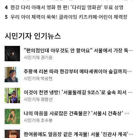
4
한강 다리 아래서 영화 한 편! '다리밑 영화관' 무료 상영
5
우리 아이 체력이 쑥쑥! 클라이밍 키즈카페·어린이 체력장
시민기자 인기뉴스
"편의점인데 아무것도 안 팔아요" 서울에서 가장 특별
한 편의점의 정체
시민기자 권기윤
주황색 리본 따라 한강부터 메타세쿼이아 숲길까지…
서울둘레길 15코스
시민기자 박상현
이것이 천연 냉방! '서울둘레길 9코스'로 숲속 피서 떠
나볼까
시민기자 정향선
나의 마음을 사로잡은 건축물은? '서울시 건축상' 수
상작 공개!
시민기자 조수봉
한여름에도 얼음장 같은 계곡물! 서울 '진관사 계곡'이