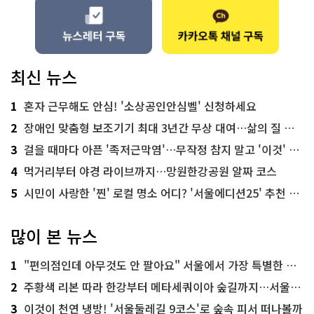
최신 뉴스
1
혼자 근무해도 안심! '소상공인안심벨' 신청하세요
2
장애인 맞춤형 보조기기 최대 3년간 무상 대여…삶의 질 높인다
3
걸을 때마다 아픈 '족저근막염'…무작정 참지 말고 '이것' 해보세요!
4
먹거리부터 야경 라이브까지…망원한강공원 알짜 코스
5
시민이 사랑한 '찐' 로컬 명소 어디? '서울에디션25' 추천 코스
많이 본 뉴스
1
"편의점인데 아무것도 안 팔아요" 서울에서 가장 특별한 편의점의 정체
2
주황색 리본 따라 한강부터 메타세쿼이아 숲길까지…서울둘레길 15코스
3
이것이 천연 냉방! '서울둘레길 9코스'로 숲속 피서 떠나볼까