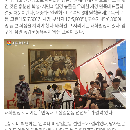
긴 것은 흥분한 학생·시민과 일경 충돌을 우려한 재경 민족대표들의
결정 때문이란다. 대중화·일원화·비폭력의 3대 원칙을 세운 독립운
동, 그런데도 7,500명 사망, 부상자 1만5,800명, 구속자 4만6,300여
명 등 큰 희생을 치러야 했다. 태화관 그 자리에는 태화빌딩이 있다. 입
구에 ‘삼일 독립운동유적지’라는 표석이 있다.
태화빌딩 로비에는 `민족대표 삼일운동 선언도`가 걸려 있다.
1층 로비 벽면에는 ‘민족대표 삼일운동 선언도’가 걸려있다. 답사단은
선언도 아래에 둘러앉아 잠시나마 그 날 민족대표가 되어보았다.