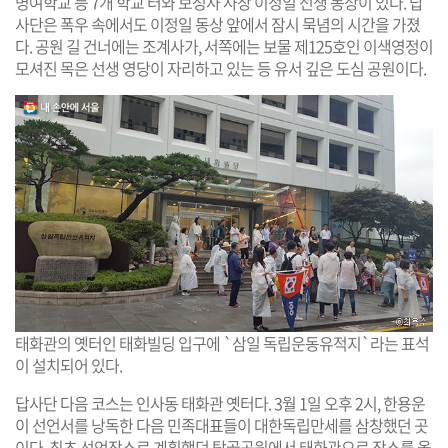
명여학교 등 7개 학교 터와 보성사 사장 이정일 선생 동상이 있다. 답
사단은 폭우 속에서도 이정일 동상 앞에서 잠시 묵념의 시간을 가졌
다. 공원 길 건너에는 조계사가, 서쪽에는 보물 제125호인 이색영정이
모셔진 목은 선생 영당이 자리하고 있는 등 유서 깊은 도심 공원이다.
태화관의 옛터인 태화빌딩 입구에 `삼일 독립운동유적지`라는 표석
이 설치되어 있다.
답사단 다음 코스는 인사동 태화관 옛터다. 3월 1일 오후 2시, 한용운
이 선언서를 낭독한 다음 민족대표들이 대한독립만세를 삼창했던 곳
이다. 최초 선언장소로 계획했던 탑골공원에서 태화관으로 장소를 옮