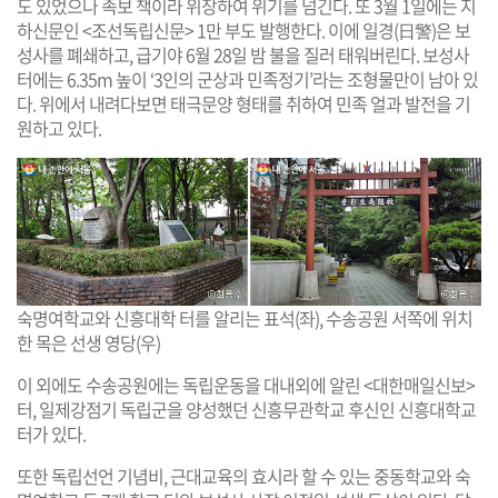
도 있었으나 족보 책이라 위장하여 위기를 넘긴다. 또 3월 1일에는 지
하신문인 <조선독립신문> 1만 부도 발행한다. 이에 일경(日警)은 보
성사를 폐쇄하고, 급기야 6월 28일 밤 불을 질러 태워버린다. 보성사
터에는 6.35m 높이 ‘3인의 군상과 민족정기’라는 조형물만이 남아 있
다. 위에서 내려다보면 태극문양 형태를 취하여 민족 얼과 발전을 기
원하고 있다.
숙명여학교와 신흥대학 터를 알리는 표석(좌), 수송공원 서쪽에 위치
한 목은 선생 영당(우)
이 외에도 수송공원에는 독립운동을 대내외에 알린 <대한매일신보>
터, 일제강점기 독립군을 양성했던 신흥무관학교 후신인 신흥대학교
터가 있다.
또한 독립선언 기념비, 근대교육의 효시라 할 수 있는 중동학교와 숙