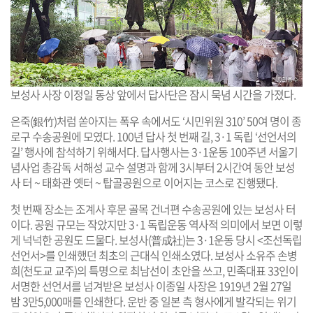
보성사 사장 이정일 동상 앞에서 답사단은 잠시 묵념 시간을 가졌다.
은죽(銀竹)처럼 쏟아지는 폭우 속에서도 ‘시민위원 310’ 50여 명이 종
로구 수송공원에 모였다. 100년 답사 첫 번째 길, 3·1 독립 ‘선언서의
길’ 행사에 참석하기 위해서다. 답사행사는 3·1운동 100주년 서울기
념사업 총감독 서해성 교수 설명과 함께 3시부터 2시간여 동안 보성
사 터 ~ 태화관 옛터 ~ 탑골공원으로 이어지는 코스로 진행됐다.
첫 번째 장소는 조계사 후문 골목 건너편 수송공원에 있는 보성사 터
이다. 공원 규모는 작았지만 3·1 독립운동 역사적 의미에서 보면 이렇
게 넉넉한 공원도 드물다. 보성사(普成社)는 3·1운동 당시 <조선독립
선언서>를 인쇄했던 최초의 근대식 인쇄소였다. 보성사 소유주 손병
희(천도교 교주)의 특명으로 최남선이 초안을 쓰고, 민족대표 33인이
서명한 선언서를 넘겨받은 보성사 이종일 사장은 1919년 2월 27일
밤 3만5,000매를 인쇄한다. 운반 중 일본 측 형사에게 발각되는 위기