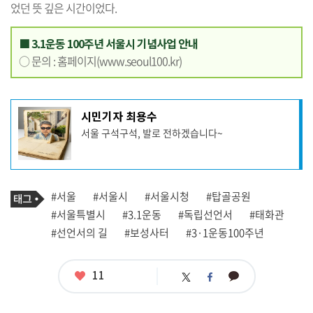
었던 뜻 깊은 시간이었다.
■ 3.1운동 100주년 서울시 기념사업 안내
○ 문의 : 홈페이지(
www.seoul100.kr
)
기
시민기자 최용수
사
서울 구석구석, 발로 전하겠습니다~
작
성
자
프
로
기
필
태
#서울
#서울시
#서울시청
#탑골공원
사
그
관
#서울특별시
#3.1운동
#독립선언서
#태화관
련
#선언서의 길
#보성사터
#3·1운동100주년
태
그
좋
11
카
트
페
아
카
위
이
요
오
터
스
톡