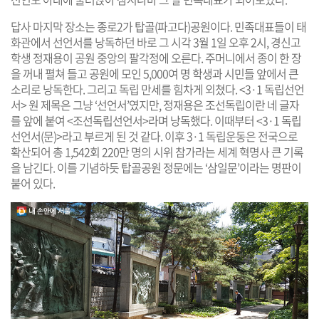
답사 마지막 장소는 종로2가 탑골(파고다)공원이다. 민족대표들이 태
화관에서 선언서를 낭독하던 바로 그 시각 3월 1일 오후 2시, 경신고
학생 정재용이 공원 중앙의 팔각정에 오른다. 주머니에서 종이 한 장
을 꺼내 펼쳐 들고 공원에 모인 5,000여 명 학생과 시민들 앞에서 큰
소리로 낭독한다. 그리고 독립 만세를 힘차게 외쳤다. <3·1 독립선언
서> 원 제목은 그냥 ‘선언서’였지만, 정재용은 조선독립이란 네 글자
를 앞에 붙여 <조선독립선언서>라며 낭독했다. 이때부터 <3·1 독립
선언서(문)>라고 부르게 된 것 같다. 이후 3·1 독립운동은 전국으로
확산되어 총 1,542회 220만 명의 시위 참가라는 세계 혁명사 큰 기록
을 남긴다. 이를 기념하듯 탑골공원 정문에는 ‘삼일문’이라는 명판이
붙어 있다.