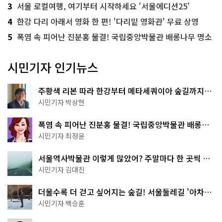
3
서울 로컬여행, 여기부터 시작하세요 '서울에디션25'
4
한강 다리 아래서 영화 한 편! '다리밑 영화관' 무료 상영
5
폭염 속 피어난 진분홍 물결! 국립중앙박물관 배롱나무 명소
시민기자 인기뉴스
주황색 리본 따라 한강부터 메타세쿼이아 숲길까지…
서울둘레길 15코스
시민기자 박상현
폭염 속 피어난 진분홍 물결! 국립중앙박물관 배롱나
무 명소
시민기자 최정윤
서울역사박물관 이렇게 많았어? 주말마다 한 곳씩 떠
나는 역사 산책
시민기자 김대진
더울수록 더 걷고 싶어지는 숲길! 서울둘레길 '아차산
코스'
시민기자 백승훈