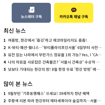
최신 뉴스
1
여름밤, 한강에서 '줍깅'하고 에코마일리지도 줍줍!
2
K-뷰티·패션·웰니스…'뷰티풀라이프인서울' 6일부터 사전 예약
3
유전 없는 나라에서 부탄가스 점유율 1위 가능? Yes, I 'CAN'
4
나의 마음을 사로잡은 건축물은? '서울시 건축상' 수상작 공개!
5
낮보다 기대되는 한강의 밤! 8월 한정 무료 '한강 밤핑' 예약은?
많이 본 뉴스
1
9월부턴 '기후동행패스' 쓰세요! 39세까지 청년 혜택
2
주황색 리본 따라 한강부터 메타세쿼이아 숲길까지…서울둘레길 15코스