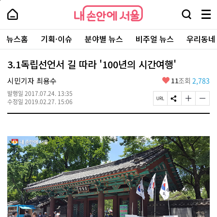
본
페
내
문
이
내
손
검
메
바
지
손
안
색
뉴
로
상
안
주
에
창
전
가
단
에
뉴스홈
기획·이슈
분야별 뉴스
비주얼 뉴스
우리동네
요
서
열
체
기
으
서
서
울
기
보
로
울
비
기
이
-
3.1독립선언서 길 따라 '100년의 시간여행'
스
동
서
바
울
좋
시민기자 최용수
11
조회
2,783
로
시
아
가
대
발행일
2017.07.24. 13:35
요
기
페
S
글
글
표
수정일
2019.02.27. 15:06
이
N
자
자
소
지
S
크
크
통
U
공
기
기
포
R
유
크
작
털
L
하
게
게
복
기
변
변
사
경
경
하
하
기
기