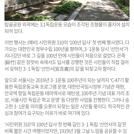
탑골공원 외곽에는 3.1독립운동 모습이 조각된 조형물이 줄지어 설치
되어 있다.
이번 행사는 (예비) 시민위원 310의 ‘100년 답사’ 첫 번째 행사였다. 다
가오는 대한민국 정부수립 100년을 향하여, 3·1운동 당시 ‘선언서’가
지나갔던 바로 그 길을 100년 만에 시민들이 처음으로 걸었다. 은죽
(銀竹) 같은 장맛비 속에서도 답사를 강행한 것은 시민들이 직접 걸어
서 잊혀진 3·1 독립 ‘선언서(宣言書)의 길’을 되찾고자 함이다.
앞으로 서울시는 2019년 3·1운동 100주년이 되는 날까지 ‘C-47기 활
용한 독립운동교육 프로그램 운영, 대한민국임시정부 기념관 재현,
안국역 항일 독립운동 테마역사로 재탄생, 100주년 기념 대표 거리 조
성, 서울시민 독립군 학교 운영’ 등 다양한 사업을 진행한다. 그러나 숭
고한 3·1운동 의미를 오롯이 되찾는 일은 시민들 몫이다. 적극적인 관
심과 참여가 요구되는 이유가 바로 여기에 있다.
‘시민위원 310’의 100년 답사 첫 번째 길인 3·1 독립 ‘선언서의 길’은
비록 짧은 시간 여행이었지만, 1919년 3월 그날 느낌을 공유할 수 있