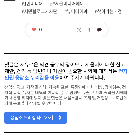
그
관
#1인미디어
##서울미디어메이트
련
#시민블로그기자단
#뉴미디어과
#찾아가는시정
태
그
좋
0
카
트
페
아
카
위
이
요
오
터
스
톡
북
댓글은 자유로운 의견 공유의 장이므로 서울시에 대한 신고,
제안, 건의 등 답변이나 개선이 필요한 사항에 대해서는
전자
민원 응답소 누리집을 이용
하여 주시기 바랍니다.
상업성 광고, 저작권 침해, 저속한 표현, 특정인에 대한 비방, 명예훼손, 정
치적 목적, 유사한 내용의 반복적 글, 개인정보 유출,그 밖에 공익을 저해하
거나 운영 취지에 맞지 않는 댓글은 서울특별시 조례 및 개인정보보호법에
의해 통보없이 삭제될 수 있습니다.
응답소 누리집 바로가기