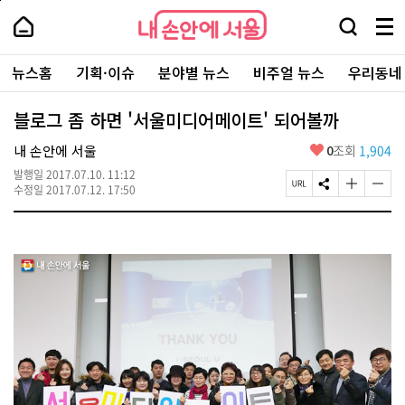
본
페
내
문
이
내
손
검
메
바
지
손
안
색
뉴
로
상
안
주
에
창
전
가
단
에
뉴스홈
기획·이슈
분야별 뉴스
비주얼 뉴스
우리동네
요
서
열
체
기
으
서
서
울
기
보
로
울
비
기
이
-
블로그 좀 하면 '서울미디어메이트' 되어볼까
스
동
서
바
울
좋
내 손안에 서울
0
조회
1,904
로
시
아
가
대
발행일
2017.07.10. 11:12
요
기
페
S
글
글
표
수정일
2017.07.12. 17:50
이
N
자
자
소
지
S
크
크
통
U
공
기
기
포
R
유
크
작
털
L
하
게
게
복
기
변
변
사
경
경
하
하
기
기