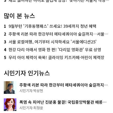
많이 본 뉴스
1
9월부턴 '기후동행패스' 쓰세요! 39세까지 청년 혜택
2
주황색 리본 따라 한강부터 메타세쿼이아 숲길까지…서울둘레길 15코스
3
서울 로컬여행, 여기부터 시작하세요 '서울에디션25'
4
한강 다리 아래서 영화 한 편! '다리밑 영화관' 무료 상영
5
우리 아이 체력이 쑥쑥! 클라이밍 키즈카페·어린이 체력장
시민기자 인기뉴스
주황색 리본 따라 한강부터 메타세쿼이아 숲길까지…
서울둘레길 15코스
시민기자 박상현
폭염 속 피어난 진분홍 물결! 국립중앙박물관 배롱나
무 명소
시민기자 최정윤