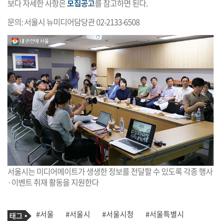
보다 자세한 사항은
모집공고
를 참고하면 된다.
문의: 서울시 뉴미디어담당관 02-2133-6508
서울시는 미디어메이트가 생생한 정보를 전달할 수 있도록 각종 행사
·이벤트 취재 활동을 지원한다
기
태
#서울
#서울시
#서울시청
#서울특별시
사