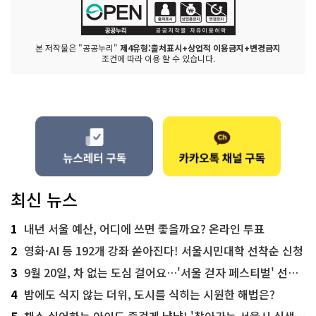
본 저작물은 "공공누리"
제4유형:출처표시+상업적 이용금지+변경금지
조건에 따라 이용 할 수 있습니다.
최신 뉴스
1
내년 서울 예산, 어디에 쓰면 좋을까요? 온라인 투표
2
영화·AI 등 192개 강좌 쏟아진다! 서울시민대학 선착순 신청
3
9월 20일, 차 없는 도심 걸어요…'서울 걷자 페스티벌' 선착순 5천명
4
밤에도 식지 않는 더위, 도시를 식히는 시원한 해법은?
5
채소 싫어하는 아이도 즐겁게 냠냠! '찾아가는 서울시 식생활 교육' 현장