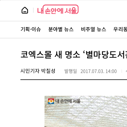
본
페
문
이
뉴
바
지
스
로
상
룸
가
단
뉴
기
으
스
로
기획·이슈
분야별 뉴스
비주얼 뉴스
우리동
주
이
요
동
서
비
스
코엑스몰 새 명소 ‘별마당도서
바
로
가
기
시민기자 박칠성
발행일
2017.07.03. 14:00