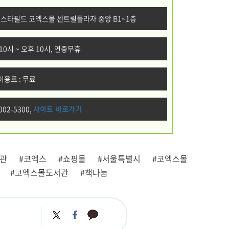
3 스타필드 코엑스몰 센트럴플라자 중앙 B1~1층
10시 ~ 오후 10시, 연중무휴
이용료 : 무료
002-5300,
사이트 바로가기
서관
#코엑스
#쇼핑몰
#서울특별시
#코엑스몰
#코엑스몰도서관
#책나눔
카
트
페
카
위
이
오