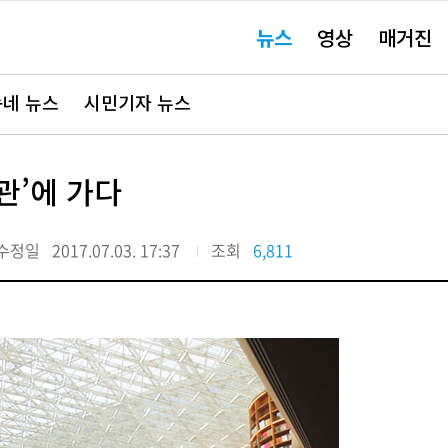
주
뉴스
영상
매거진
요
서
비
스
바
네 뉴스
시민기자 뉴스
로
가
기"
관’에 가다
수정일
2017.07.03. 17:37
조회
6,811