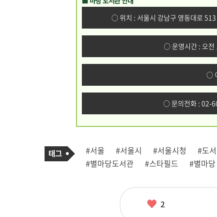
■ 마당 도서관 안내
○ 위치 : 서울시 강남구 영동대로 51
○ 운영시간 : 오전 
○ 
○ 문의전화 : 02-6
기
태
#서울
#서울시
#서울시청
#도
사
그
관
#별마당도서관
#스타필드
#별마당
련
태
그
좋
2
아