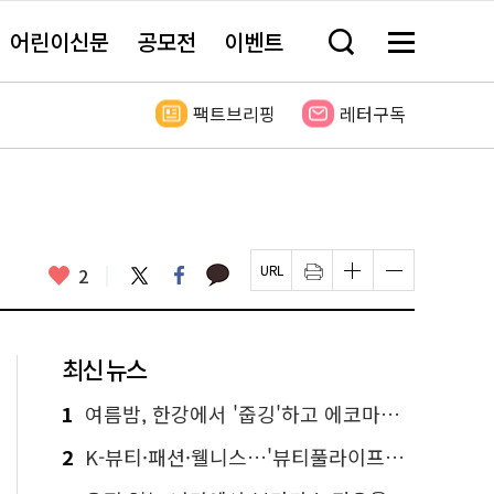
어린이신문
공모전
이벤트
검
메
색
뉴
창
전
열
체
팩트브리핑
레터구독
기
보
기
카
좋
트
페
2
페
인
글
글
카
위
이
아
이
쇄
자
자
오
터
스
요
지
하
크
크
톡
북
U
기
기
기
R
새
크
작
L
창
게
게
최신 뉴스
복
열
변
변
사
림
경
경
하
하
1
여름밤, 한강에서 '줍깅'하고 에코마일리지도 줍줍!
기
기
2
K-뷰티·패션·웰니스…'뷰티풀라이프인서울' 6일부터 사전 예약