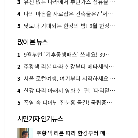
3
유전 없는 나라에서 부탄가스 점유율 1위 가능? Yes, I 'CAN'
4
나의 마음을 사로잡은 건축물은? '서울시 건축상' 수상작 공개!
5
낮보다 기대되는 한강의 밤! 8월 한정 무료 '한강 밤핑' 예약은?
많이 본 뉴스
1
9월부턴 '기후동행패스' 쓰세요! 39세까지 청년 혜택
2
주황색 리본 따라 한강부터 메타세쿼이아 숲길까지…서울둘레길 15코스
3
서울 로컬여행, 여기부터 시작하세요 '서울에디션25'
4
한강 다리 아래서 영화 한 편! '다리밑 영화관' 무료 상영
5
폭염 속 피어난 진분홍 물결! 국립중앙박물관 배롱나무 명소
시민기자 인기뉴스
주황색 리본 따라 한강부터 메타세쿼이아 숲길까지…서울둘레길 15코스