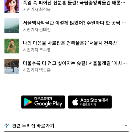
폭염 속 피어난 진분홍 물결! 국립중앙박물관 배롱나
무 명소
시민기자 최정윤
서울역사박물관 이렇게 많았어? 주말마다 한 곳씩 떠
나는 역사 산책
시민기자 김대진
나의 마음을 사로잡은 건축물은? '서울시 건축상' 수
상작 공개!
시민기자 조수봉
더울수록 더 걷고 싶어지는 숲길! 서울둘레길 '아차산
코스'
시민기자 백승훈
다
A
운
p
로
p
드
S
하
t
기
o
관련 누리집 바로가기
G
r
o
e