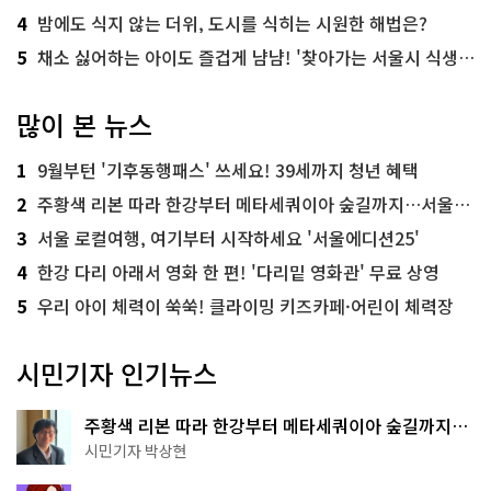
4
밤에도 식지 않는 더위, 도시를 식히는 시원한 해법은?
5
채소 싫어하는 아이도 즐겁게 냠냠! '찾아가는 서울시 식생활 교육' 현장
많이 본 뉴스
1
9월부턴 '기후동행패스' 쓰세요! 39세까지 청년 혜택
2
주황색 리본 따라 한강부터 메타세쿼이아 숲길까지…서울둘레길 15코스
3
서울 로컬여행, 여기부터 시작하세요 '서울에디션25'
4
한강 다리 아래서 영화 한 편! '다리밑 영화관' 무료 상영
5
우리 아이 체력이 쑥쑥! 클라이밍 키즈카페·어린이 체력장
시민기자 인기뉴스
주황색 리본 따라 한강부터 메타세쿼이아 숲길까지…
서울둘레길 15코스
시민기자 박상현