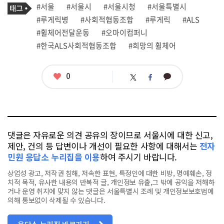
기
필
태
#서울
#서울시
#서울시청
#서울특별시
사
그
관
#루게릭병
#사회적협동조합
#루게릭
#ALS
련
#휠체어전달운동
#오마이컴퍼니
태
그
#한국ALS사회적협동조합
#희망의 휠체어
좋
0
카
트
페
아
카
위
이
요
오
터
스
톡
북
댓글은 자유로운 의견 공유의 장이므로 서울시에 대한 신고,
제안, 건의 등 답변이나 개선이 필요한 사항에 대해서는
전자
민원 응답소 누리집을 이용
하여 주시기 바랍니다.
상업성 광고, 저작권 침해, 저속한 표현, 특정인에 대한 비방, 명예훼손, 정
치적 목적, 유사한 내용의 반복적 글, 개인정보 유출,그 밖에 공익을 저해하
거나 운영 취지에 맞지 않는 댓글은 서울특별시 조례 및 개인정보보호법에
의해 통보없이 삭제될 수 있습니다.