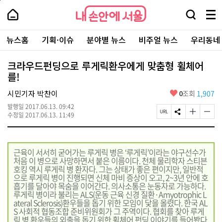
본
페
내
문
이
내
손
검
메
바
지
손
안
색
뉴
로
상
안
주
에
창
전
가
단
에
뉴스홈
기획·이슈
분야별 뉴스
비주얼 뉴스
우리동네
요
서
열
체
기
으
서
서
울
기
보
로
울
비
기
이
-
크라우드펀딩으로 루게릭환우에게 맞춤형 휠체어
스
동
서
를!
바
울
로
시
가
좋
시민기자 박찬이
0
조회
1,907
대
기
아
표
발행일
2017.06.13. 09:42
요
소
페
S
글
글
수정일
2017.06.13. 11:49
통
이
N
자
자
포
지
S
크
크
털
U
공
기
기
R
유
크
작
근육이 서서히 굳어가는 루게릭 병은 ‘루게릭’이라는 야구선수가
L
하
게
게
처음 이 병으로 사망하면서 붙은 이름이다. 천체 물리학자 스티븐
복
기
변
변
호킹 역시 루게릭 병 환자다. 그는 상태가 좋은 편이지만, 일반적
사
경
경
으로 루게릭 병이 진행되면 신체 마비 증상이 오고, 2~3년 안에 호
하
하
흡기를 달아야 목숨을 이어간다. 의사소통은 눈동자로 가능하다.
기
기
루게릭 병이라 불리는 ALS(운동 근육 신경 질환·Amyotrophic L
ateral Sclerosis)환우들을 돕기 위한 모임이 닻을 올렸다. 한국 AL
S 사회적 협동조합 준비위원회가 그 주역이다. 협회를 찾아 루게
릭 병 환우들의 외출을 돕기 위한 휠체어 펀딩 이야기를 들어봤다.