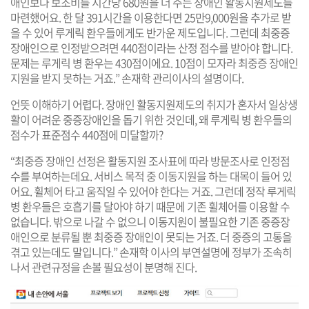
애인보다 보조비를 시간당 680원을 더 주는 장애인 활동지원제도를
마련했어요. 한 달 391시간을 이용한다면 25만9,000원을 추가로 받
을 수 있어 루게릭 환우들에게도 반가운 제도입니다. 그런데 최중증
장애인으로 인정받으려면 440점이라는 산정 점수를 받아야 합니다.
문제는 루게릭 병 환우는 430점이에요. 10점이 모자라 최중증 장애인
지원을 받지 못하는 거죠.” 손재학 관리이사의 설명이다.
언뜻 이해하기 어렵다. 장애인 활동지원제도의 취지가 혼자서 일상생
활이 어려운 중증장애인을 돕기 위한 것인데, 왜 루게릭 병 환우들의
점수가 표준점수 440점에 미달할까?
“최중증 장애인 선정은 활동지원 조사표에 따라 방문조사로 인정점
수를 부여하는데요. 서비스 목적 중 이동지원을 하는 대목이 들어 있
어요. 휠체어 타고 움직일 수 있어야 한다는 거죠. 그런데 정작 루게릭
병 환우들은 호흡기를 달아야 하기 때문에 기존 휠체어를 이용할 수
없습니다. 밖으로 나갈 수 없으니 이동지원이 불필요한 기존 중증장
애인으로 분류될 뿐 최중증 장애인이 못되는 거죠. 더 중증의 고통을
겪고 있는데도 말입니다.” 손재학 이사의 부연설명에 정부가 조속히
나서 관련규정을 손볼 필요성이 분명해 진다.