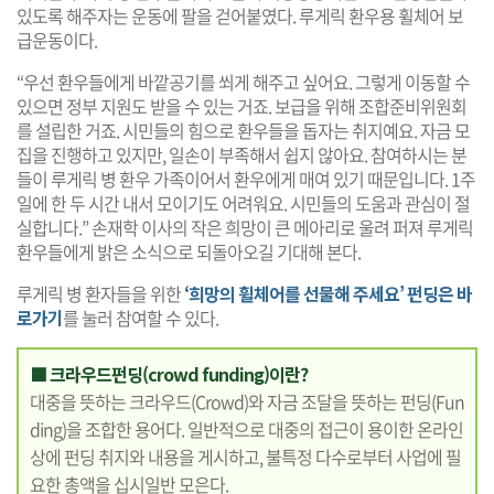
있도록 해주자는 운동에 팔을 걷어붙였다. 루게릭 환우용 휠체어 보
급운동이다.
“우선 환우들에게 바깥공기를 쐬게 해주고 싶어요. 그렇게 이동할 수
있으면 정부 지원도 받을 수 있는 거죠. 보급을 위해 조합준비위원회
를 설립한 거죠. 시민들의 힘으로 환우들을 돕자는 취지예요. 자금 모
집을 진행하고 있지만, 일손이 부족해서 쉽지 않아요. 참여하시는 분
들이 루게릭 병 환우 가족이어서 환우에게 매여 있기 때문입니다. 1주
일에 한 두 시간 내서 모이기도 어려워요. 시민들의 도움과 관심이 절
실합니다.” 손재학 이사의 작은 희망이 큰 메아리로 울려 퍼져 루게릭
환우들에게 밝은 소식으로 되돌아오길 기대해 본다.
루게릭 병 환자들을 위한
‘희망의 휠체어를 선물해 주세요’ 펀딩은 바
로가기
를 눌러 참여할 수 있다.
■ 크라우드펀딩(crowd funding)이란?
대중을 뜻하는 크라우드(Crowd)와 자금 조달을 뜻하는 펀딩(Fun
ding)을 조합한 용어다. 일반적으로 대중의 접근이 용이한 온라인
상에 펀딩 취지와 내용을 게시하고, 불특정 다수로부터 사업에 필
요한 총액을 십시일반 모은다.