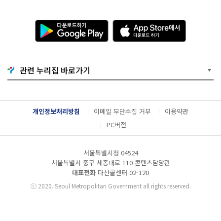
다
A
운
p
로
p
드
S
하
t
기
o
관련 누리집 바로가기
G
r
o
e
o
에
g
서
l
다
개인정보처리방침
이메일 무단수집 거부
이용약관
e
운
P
로
PC버전
l
드
a
하
y
기
서울특별시청 04524
서울특별시 중구 세종대로 110 콘텐츠담당관
대표전화
다산콜센터
02-120
ⓒ
2020. Seoul Metropolitan Government all rights reserved.