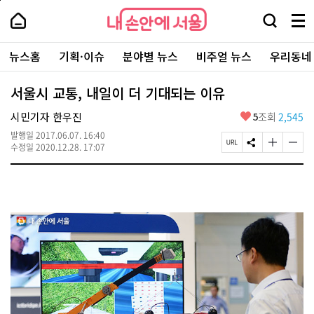
본
페
내
문
이
내
손
검
메
바
지
손
안
색
뉴
로
상
안
주
에
창
전
가
단
에
뉴스홈
기획·이슈
분야별 뉴스
비주얼 뉴스
우리동네
요
서
열
체
기
으
서
서
울
기
보
로
울
비
기
이
-
서울시 교통, 내일이 더 기대되는 이유
스
동
서
바
울
좋
시민기자 한우진
5
조회
2,545
로
시
아
가
대
발행일
2017.06.07. 16:40
요
기
페
S
글
글
표
수정일
2020.12.28. 17:07
이
N
자
자
소
지
S
크
크
통
U
공
기
기
포
R
유
크
작
털
L
하
게
게
복
기
변
변
사
경
경
하
하
기
기