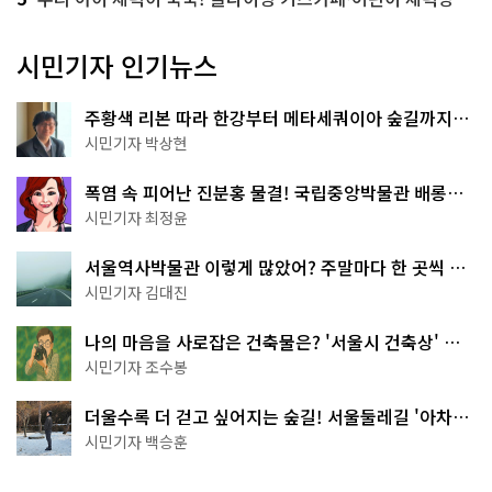
시민기자 인기뉴스
주황색 리본 따라 한강부터 메타세쿼이아 숲길까지…
서울둘레길 15코스
시민기자 박상현
폭염 속 피어난 진분홍 물결! 국립중앙박물관 배롱나
무 명소
시민기자 최정윤
서울역사박물관 이렇게 많았어? 주말마다 한 곳씩 떠
나는 역사 산책
시민기자 김대진
나의 마음을 사로잡은 건축물은? '서울시 건축상' 수
상작 공개!
시민기자 조수봉
더울수록 더 걷고 싶어지는 숲길! 서울둘레길 '아차산
코스'
시민기자 백승훈