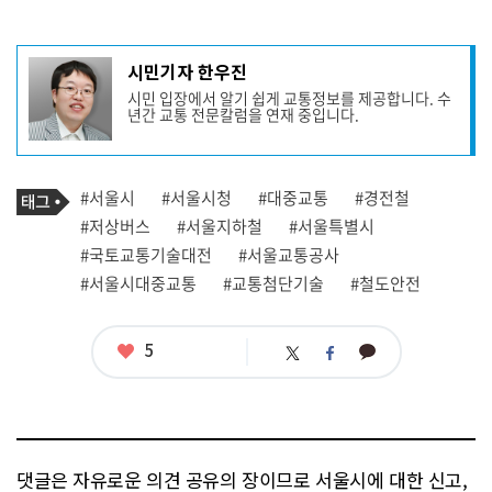
기
시민기자 한우진
사
시민 입장에서 알기 쉽게 교통정보를 제공합니다. 수
작
년간 교통 전문칼럼을 연재 중입니다.
성
자
프
로
기
필
태
#서울시
#서울시청
#대중교통
#경전철
사
그
관
#저상버스
#서울지하철
#서울특별시
련
#국토교통기술대전
#서울교통공사
태
그
#서울시대중교통
#교통첨단기술
#철도안전
좋
5
카
트
페
아
카
위
이
요
오
터
스
톡
북
댓글은 자유로운 의견 공유의 장이므로 서울시에 대한 신고,