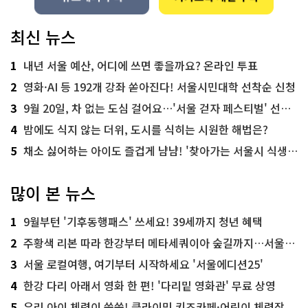
최신 뉴스
1
내년 서울 예산, 어디에 쓰면 좋을까요? 온라인 투표
2
영화·AI 등 192개 강좌 쏟아진다! 서울시민대학 선착순 신청
3
9월 20일, 차 없는 도심 걸어요…'서울 걷자 페스티벌' 선착순 5천명
4
밤에도 식지 않는 더위, 도시를 식히는 시원한 해법은?
5
채소 싫어하는 아이도 즐겁게 냠냠! '찾아가는 서울시 식생활 교육' 현장
많이 본 뉴스
1
9월부턴 '기후동행패스' 쓰세요! 39세까지 청년 혜택
2
주황색 리본 따라 한강부터 메타세쿼이아 숲길까지…서울둘레길 15코스
3
서울 로컬여행, 여기부터 시작하세요 '서울에디션25'
4
한강 다리 아래서 영화 한 편! '다리밑 영화관' 무료 상영
5
우리 아이 체력이 쑥쑥! 클라이밍 키즈카페·어린이 체력장