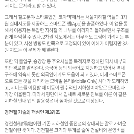
서 이는 문제라고 할 수 있다.
그래서 철도분야 스타트업인 ‘코아텍’에서는 서울지하철 역들의 3차
원 실내지도를 제공하는 스마트폰 앱(App)을 출품하였다. 이 앱을 통
해서 이용자는 복잡한 지하철 역 내부를 이리저리 돌려보면서 구조를
쉽게 파악할 수 있다. 2차원 지도에서는 아무래도 그림에 가려지는 부
분이 있고, 시선 방향도 한쪽으로 고정되어 있어 이해가 어렵지만 3차
원 지도는 이 문제가 해결된다.
또한 역 출입구, 승강장 등 주요시설을 목적지로 정하면 역사 내부의
최단경로를 알려준다. 중국어 등의 외국어도 지원하고 있어서 역내
구조에 익숙지 못한 외국인에게도 도움이 되고 있다. 이제 스마트폰
으로 모든 것을 처리하는 모바일 온리(Mobile Only) 시대가 도래하였
고, 서비스를 이용할 때 이동이 필수적인 지하철이야말로 모바일과
가장 어울린다. 따라서 평면에서 입체로 새로운 진보를 이룬 이 같은
지하철 안내 앱의 활용성은 더 높아질 것으로 예상된다.
경전철 기술의 핵심인 제3궤조
경전철(輕電鐵)이란 기존 지하철인 중전철의 상대되는 말로 가벼운
전철이란 뜻이다. 경전철은 크기와 무게를 줄여 건설비와 운영비를