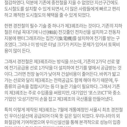
절감하였다. 덕분에 기존에 중전철을 지을 수 없었던 지선구간에도
도시철도를 설치할 수 있게 되면서, 더 많은 사람들에게 빠르고 편리
하고 쾌적한 도시철도의 혜택을 줄 수 있게 되었다.
한편 경전철의 필수 기술 중 하나가 제3궤조라는 것이다. 기존의 지하
철은 터널 꼭대기에 나선(裸線) 전깃줄인 전차선을 설치하고 전동차
지붕에 팬터그래프라는 집전기(集電機)를 설치하여 전기를 받는 구
조였다. 그러나 이 방식은 터널 크기가 커지는 문제가 있어서 토목비
용이 많이 든다.
그래서 경전철은 제3궤조라는 방식을 쓰는데, 기존의 2가닥 선로 옆
에 전기공급용 선로 1가닥을 더 설치하여 전기를 옆에서 공급받는 것
이다. 그러면 천장 높이가 낮아져 건설비용이 줄어든다. 바퀴가 밟고
가는 선로와 달리 제3궤조는 전력공급도 함께 해야 하기 때문에, 두
종류의 금속을 접합시키는 등 더 높은 기술이 필요하다. 그래서 기존
의 제3궤조는 주로 수입품을 써왔지만, 대기업인 ‘포스코ICT’와 중소
기업인 ‘오성기전’이 손을 잡고 제3궤조의 국산품을 만들어냈다.
특히 이렇게 제작된 제3궤조는 7월에 개통예정인 서울시 최초 경전철
인 우이신설선에 공급되어 더욱 뜻 깊은 일이 되었다. 우리나라의 외
화절감에 기여하였으며 우이신설선을 통해 본격적으로 성능이 입증