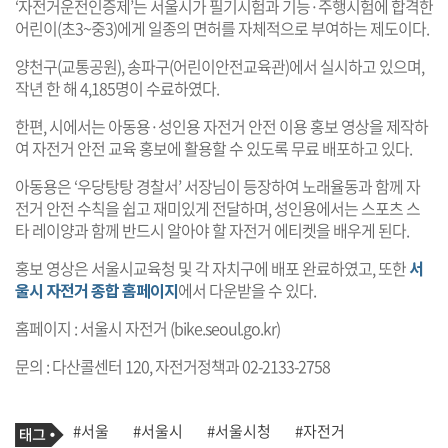
‘자전거운전인증제’는 서울시가 필기시험과 기능·주행시험에 합격한
어린이(초3~중3)에게 일종의 면허를 자체적으로 부여하는 제도이다.
양천구(교통공원), 송파구(어린이안전교육관)에서 실시하고 있으며,
작년 한 해 4,185명이 수료하였다.
한편, 시에서는 아동용·성인용 자전거 안전 이용 홍보 영상을 제작하
여 자전거 안전 교육 홍보에 활용할 수 있도록 무료 배포하고 있다.
아동용은 ‘우당탕탕 경찰서’ 서장님이 등장하여 노래율동과 함께 자
전거 안전 수칙을 쉽고 재미있게 전달하며, 성인용에서는 스포츠 스
타 레이양과 함께 반드시 알아야 할 자전거 에티켓을 배우게 된다.
홍보 영상은 서울시교육청 및 각 자치구에 배포 완료하였고, 또한
서
울시 자전거 종합 홈페이지
에서 다운받을 수 있다.
홈페이지 : 서울시 자전거 (
bike.seoul.go.kr
)
문의 : 다산콜센터 120, 자전거정책과 02-2133-2758
기
태
#서울
#서울시
#서울시청
#자전거
사
그