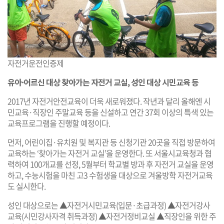
자전거운전인증제
유아·어르신 대상 찾아가는 자전거 교실, 성인 대상 시민교육 등
2017년 자전거안전교육이 더욱 새로워졌다. 작년과 달리 올해엔 시
민교육·직장인 주말교육 등을 신설하고 연간 37회 이상의 특색 있는
교육프로그램을 진행할 예정이다.
먼저, 어린이집·유치원 및 복지관 등 신청기관 20곳을 직접 방문하여
교육하는 ‘찾아가는 자전거 교실’을 운영한다. 또 서울시교육청과 협
력하여 100개교를 선정, 5월부터 학교별 방과 후 자전거 교실을 운영
하고, 수능시험을 마친 고3 수험생을 대상으로 겨울방학 자전거교육
도 실시한다.
성인 대상으로는 ▲자전거시민교육(입문·초급과정) ▲자전거강사
교육(시민강사자격 취득과정) ▲자전거정비교실 ▲직장인을 위한 주