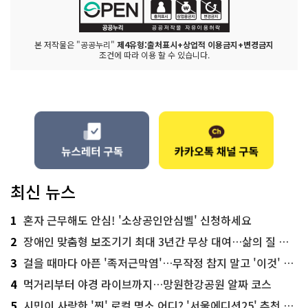
본 저작물은 "공공누리"
제4유형:출처표시+상업적 이용금지+변경금지
조건에 따라 이용 할 수 있습니다.
최신 뉴스
1
혼자 근무해도 안심! '소상공인안심벨' 신청하세요
2
장애인 맞춤형 보조기기 최대 3년간 무상 대여…삶의 질 높인다
3
걸을 때마다 아픈 '족저근막염'…무작정 참지 말고 '이것' 해보세요!
4
먹거리부터 야경 라이브까지…망원한강공원 알짜 코스
5
시민이 사랑한 '찐' 로컬 명소 어디? '서울에디션25' 추천 코스