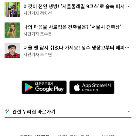
이것이 천연 냉방! '서울둘레길 9코스'로 숲속 피서 떠
나볼까
시민기자 정향선
나의 마음을 사로잡은 건축물은? '서울시 건축상' 수
상작 공개!
시민기자 조수봉
더울 땐 잠시 쉬었다 가세요! 생수 냉장고부터 해피소
·무더위쉼터까지
시민기자 조수연
다
A
운
p
로
p
드
S
하
t
기
o
관련 누리집 바로가기
G
r
o
e
o
에
g
서
l
다