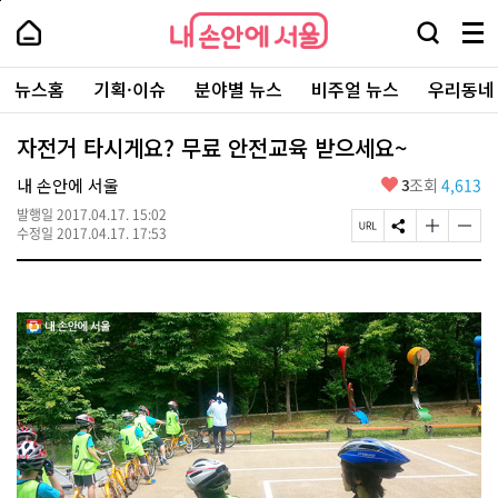
본
페
내
문
이
내
손
검
메
바
지
손
안
색
뉴
로
상
안
주
에
창
전
가
단
에
뉴스홈
기획·이슈
분야별 뉴스
비주얼 뉴스
우리동네
요
서
열
체
기
으
서
서
울
기
보
로
울
비
기
이
-
자전거 타시게요? 무료 안전교육 받으세요~
스
동
서
바
울
좋
내 손안에 서울
3
조회
4,613
로
시
아
가
대
발행일
2017.04.17. 15:02
요
기
페
S
글
글
표
수정일
2017.04.17. 17:53
이
N
자
자
소
지
S
크
크
통
U
공
기
기
포
R
유
크
작
털
L
하
게
게
복
기
변
변
사
경
경
하
하
기
기