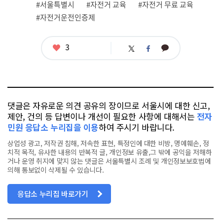
관
#서울특별시
#자전거 교육
#자전거 무료 교육
련
#자전거운전인증제
태
그
좋
3
카
트
페
아
카
위
이
요
오
터
스
톡
북
댓글은 자유로운 의견 공유의 장이므로 서울시에 대한 신고,
제안, 건의 등 답변이나 개선이 필요한 사항에 대해서는
전자
민원 응답소 누리집을 이용
하여 주시기 바랍니다.
상업성 광고, 저작권 침해, 저속한 표현, 특정인에 대한 비방, 명예훼손, 정
치적 목적, 유사한 내용의 반복적 글, 개인정보 유출,그 밖에 공익을 저해하
거나 운영 취지에 맞지 않는 댓글은 서울특별시 조례 및 개인정보보호법에
의해 통보없이 삭제될 수 있습니다.
응답소 누리집 바로가기