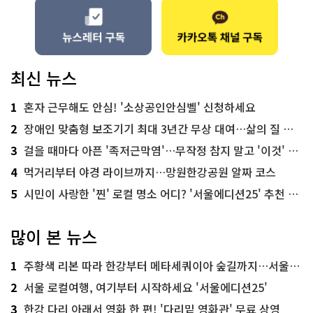
최신 뉴스
1
혼자 근무해도 안심! '소상공인안심벨' 신청하세요
2
장애인 맞춤형 보조기기 최대 3년간 무상 대여…삶의 질 높인다
3
걸을 때마다 아픈 '족저근막염'…무작정 참지 말고 '이것' 해보세요!
4
먹거리부터 야경 라이브까지…망원한강공원 알짜 코스
5
시민이 사랑한 '찐' 로컬 명소 어디? '서울에디션25' 추천 코스
많이 본 뉴스
1
주황색 리본 따라 한강부터 메타세쿼이아 숲길까지…서울둘레길 15코스
2
서울 로컬여행, 여기부터 시작하세요 '서울에디션25'
3
한강 다리 아래서 영화 한 편! '다리밑 영화관' 무료 상영