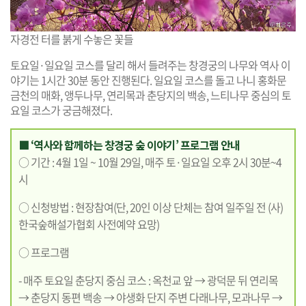
자경전 터를 붉게 수놓은 꽃들
토요일·일요일 코스를 달리 해서 들려주는 창경궁의 나무와 역사 이
야기는 1시간 30분 동안 진행된다. 일요일 코스를 돌고 나니 홍화문
금천의 매화, 앵두나무, 연리목과 춘당지의 백송, 느티나무 중심의 토
요일 코스가 궁금해졌다.
■ ‘역사와 함께하는 창경궁 숲 이야기’ 프로그램 안내
○ 기간 : 4월 1일 ~ 10월 29일, 매주 토·일요일 오후 2시 30분~4
시
○ 신청방법 : 현장참여(단, 20인 이상 단체는 참여 일주일 전 (사)
한국숲해설가협회 사전예약 요망)
○ 프로그램
- 매주 토요일 춘당지 중심 코스 : 옥천교 앞 → 광덕문 뒤 연리목
→ 춘당지 동편 백송 → 야생화 단지 주변 다래나무, 모과나무 →