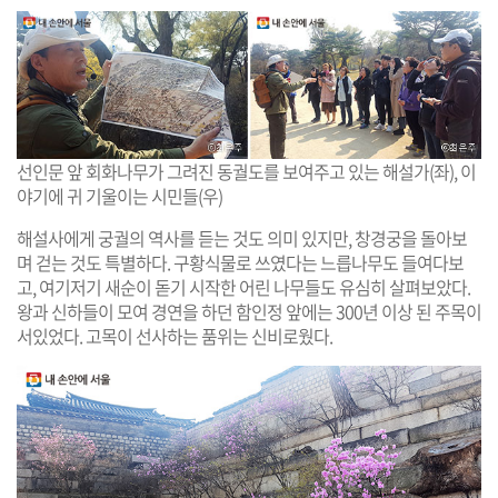
선인문 앞 회화나무가 그려진 동궐도를 보여주고 있는 해설가(좌), 이
야기에 귀 기울이는 시민들(우)
해설사에게 궁궐의 역사를 듣는 것도 의미 있지만, 창경궁을 돌아보
며 걷는 것도 특별하다. 구황식물로 쓰였다는 느릅나무도 들여다보
고, 여기저기 새순이 돋기 시작한 어린 나무들도 유심히 살펴보았다.
왕과 신하들이 모여 경연을 하던 함인정 앞에는 300년 이상 된 주목이
서있었다. 고목이 선사하는 품위는 신비로웠다.