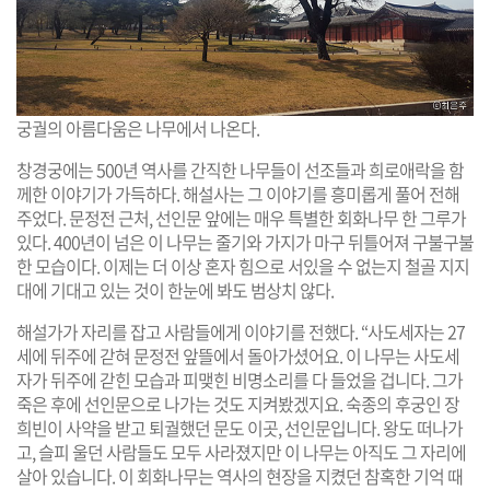
궁궐의 아름다움은 나무에서 나온다.
창경궁에는 500년 역사를 간직한 나무들이 선조들과 희로애락을 함
께한 이야기가 가득하다. 해설사는 그 이야기를 흥미롭게 풀어 전해
주었다. 문정전 근처, 선인문 앞에는 매우 특별한 회화나무 한 그루가
있다. 400년이 넘은 이 나무는 줄기와 가지가 마구 뒤틀어져 구불구불
한 모습이다. 이제는 더 이상 혼자 힘으로 서있을 수 없는지 철골 지지
대에 기대고 있는 것이 한눈에 봐도 범상치 않다.
해설가가 자리를 잡고 사람들에게 이야기를 전했다. “사도세자는 27
세에 뒤주에 갇혀 문정전 앞뜰에서 돌아가셨어요. 이 나무는 사도세
자가 뒤주에 갇힌 모습과 피맺힌 비명소리를 다 들었을 겁니다. 그가
죽은 후에 선인문으로 나가는 것도 지켜봤겠지요. 숙종의 후궁인 장
희빈이 사약을 받고 퇴궐했던 문도 이곳, 선인문입니다. 왕도 떠나가
고, 슬피 울던 사람들도 모두 사라졌지만 이 나무는 아직도 그 자리에
살아 있습니다. 이 회화나무는 역사의 현장을 지켰던 참혹한 기억 때