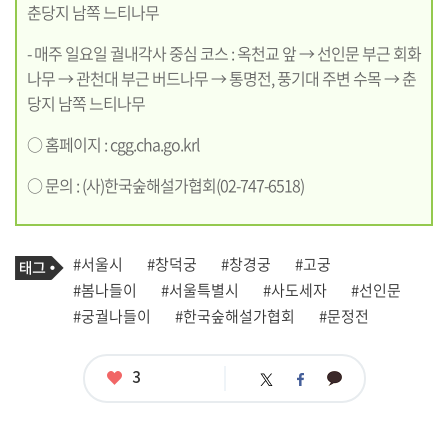
춘당지 남쪽 느티나무
- 매주 일요일 궐내각사 중심 코스 : 옥천교 앞 → 선인문 부근 회화
나무 → 관천대 부근 버드나무 → 통명전, 풍기대 주변 수목 → 춘
당지 남쪽 느티나무
○ 홈페이지 :
cgg.cha.go.krl
○ 문의 : (사)한국숲해설가협회(02-747-6518)
기
태
#서울시
#창덕궁
#창경궁
#고궁
사
그
관
#봄나들이
#서울특별시
#사도세자
#선인문
련
#궁궐나들이
#한국숲해설가협회
#문정전
태
그
좋
3
카
트
페
아
카
위
이
요
오
터
스
톡
북