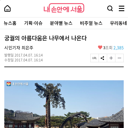
본
페
내
문
이
내
손
검
메
바
지
손
안
색
뉴
로
상
안
주
에
창
전
가
단
에
뉴스홈
기획·이슈
분야별 뉴스
비주얼 뉴스
우리동네
요
서
열
체
기
으
서
서
울
기
보
로
울
비
기
이
-
궁궐의 아름다움은 나무에서 나온다
스
동
서
바
울
좋
시민기자 최은주
3
조회
2,385
로
시
아
가
대
발행일
2017.04.07. 16:14
요
기
페
S
글
글
표
수정일
2017.04.07. 16:14
이
N
자
자
소
지
S
크
크
통
U
공
기
기
포
R
유
크
작
털
L
하
게
게
복
기
변
변
사
경
경
하
하
기
기