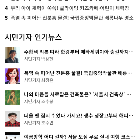
4
우리 아이 체력이 쑥쑥! 클라이밍 키즈카페·어린이 체력장
5
폭염 속 피어난 진분홍 물결! 국립중앙박물관 배롱나무 명소
시민기자 인기뉴스
주황색 리본 따라 한강부터 메타세쿼이아 숲길까지…
서울둘레길 15코스
시민기자 박상현
폭염 속 피어난 진분홍 물결! 국립중앙박물관 배롱나
무 명소
시민기자 최정윤
나의 마음을 사로잡은 건축물은? '서울시 건축상' 수
상작 공개!
시민기자 조수봉
더울 땐 잠시 쉬었다 가세요! 생수 냉장고부터 해피소
·무더위쉼터까지
시민기자 조수연
여름방학 어디 갈까? 서울 도심 무료 실내 여행 코스