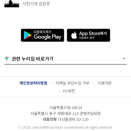
추천
시민기자 김은주
다
A
운
p
로
p
드
S
하
t
기
o
관련 누리집 바로가기
G
r
o
e
o
에
g
서
l
다
개인정보처리방침
이메일 무단수집 거부
이용약관
e
운
P
로
PC버전
l
드
a
하
y
기
서울특별시청 04524
서울특별시 중구 세종대로 110 콘텐츠담당관
대표전화
다산콜센터
02-120
ⓒ
2020. Seoul Metropolitan Government all rights reserved.