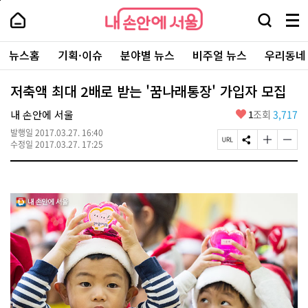
본
페
내
문
이
내
손
검
메
바
지
손
안
색
뉴
로
상
안
주
에
창
전
가
단
에
뉴스홈
기획·이슈
분야별 뉴스
비주얼 뉴스
우리동네
요
서
열
체
기
으
서
서
울
기
보
로
울
비
기
이
-
저축액 최대 2배로 받는 '꿈나래통장' 가입자 모집
스
동
서
바
울
좋
내 손안에 서울
1
조회
3,717
로
시
아
가
대
발행일
2017.03.27. 16:40
요
기
페
S
글
글
표
수정일
2017.03.27. 17:25
이
N
자
자
소
지
S
크
크
통
U
공
기
기
포
R
유
크
작
털
L
하
게
게
복
기
변
변
사
경
경
하
하
기
기