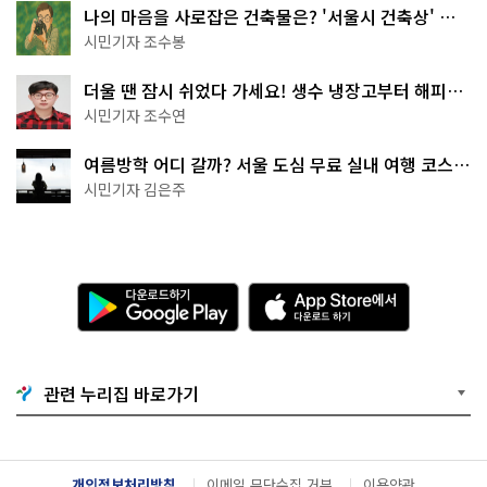
나의 마음을 사로잡은 건축물은? '서울시 건축상' 수
상작 공개!
시민기자 조수봉
더울 땐 잠시 쉬었다 가세요! 생수 냉장고부터 해피소
·무더위쉼터까지
시민기자 조수연
여름방학 어디 갈까? 서울 도심 무료 실내 여행 코스
추천
시민기자 김은주
다
A
운
p
로
p
드
S
하
t
기
o
관련 누리집 바로가기
G
r
o
e
o
에
g
서
l
다
개인정보처리방침
이메일 무단수집 거부
이용약관