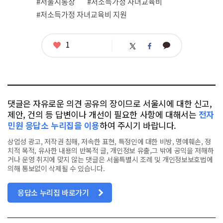
#서울시통장
#저소득가정 자녀교육비
태
그
#저소득가정 자녀교육비 지원
좋
1
카
트
페
아
카
위
이
요
오
터
스
톡
북
댓글은 자유로운 의견 공유의 장이므로 서울시에 대한 신고,
제안, 건의 등 답변이나 개선이 필요한 사항에 대해서는
전자
민원 응답소 누리집을 이용
하여 주시기 바랍니다.
상업성 광고, 저작권 침해, 저속한 표현, 특정인에 대한 비방, 명예훼손, 정
치적 목적, 유사한 내용의 반복적 글, 개인정보 유출,그 밖에 공익을 저해하
거나 운영 취지에 맞지 않는 댓글은 서울특별시 조례 및 개인정보보호법에
의해 통보없이 삭제될 수 있습니다.
응답소 누리집 바로가기