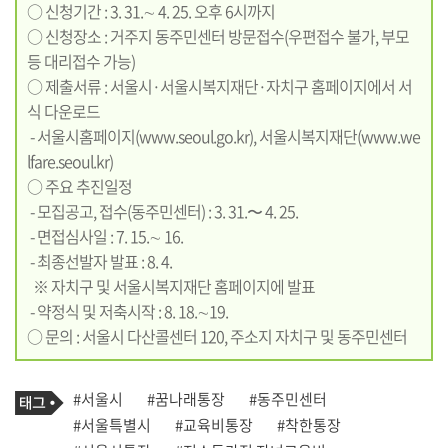
○ 신청기간 : 3. 31.∼ 4. 25. 오후 6시까지
○ 신청장소 : 거주지 동주민센터 방문접수(우편접수 불가, 부모
등 대리접수 가능)
○ 제출서류 : 서울시·서울시복지재단·자치구 홈페이지에서 서
식 다운로드
- 서울시홈페이지(
www.seoul.go.kr
), 서울시복지재단(
www.we
lfare.seoul.kr
)
○ 주요 추진일정
- 모집공고, 접수(동주민센터) : 3. 31.〜 4. 25.
- 면접심사일 : 7. 15.∼ 16.
- 최종선발자 발표 : 8. 4.
※ 자치구 및 서울시복지재단 홈페이지에 발표
- 약정식 및 저축시작 : 8. 18.∼19.
○ 문의 : 서울시 다산콜센터 120, 주소지 자치구 및 동주민센터
기
태
#서울시
#꿈나래통장
#동주민센터
사
그
관
#서울특별시
#교육비통장
#착한통장
련