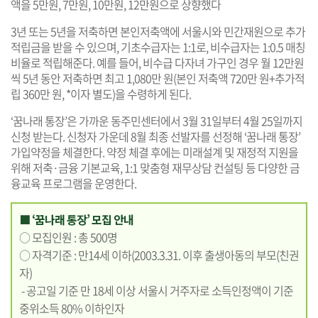
액을 5만원, 7만원, 10만원, 12만원으로 상향했다
3년 또는 5년을 저축하면 본인저축액에 서울시와 민간재원으로 추가
적립금을 받을 수 있으며, 기초수급자는 1:1로, 비수급자는 1:0.5 매칭
비율로 적립해준다. 예를 들어, 비수급 다자녀 가구인 경우 월 12만원
씩 5년 동안 저축하면 최고 1,080만 원(본인 저축액 720만 원+추가적
립 360만 원, *이자 별도)을 수령하게 된다.
‘꿈나래 통장’은 가까운 동주민센터에서 3월 31일부터 4월 25일까지
신청 받는다. 신청자 가운데 8월 최종 선발자를 선정해 ‘꿈나래 통장’
가입약정을 체결한다. 약정 체결 후에는 미래설계 및 재정적 지원을
위해 저축·금융 기본교육, 1:1 맞춤형 재무상담 컨설팅 등 다양한 금
융교육 프로그램을 운영한다.
■ ‘꿈나래 통장’ 모집 안내
○ 모집인원 : 총 500명
○ 자격기준 : 만14세 이하(2003.3.31. 이후 출생아동의 부모(친권
자)
- 공고일 기준 만 18세 이상 서울시 거주자로 소득인정액이 기준
중위소득 80% 이하인자