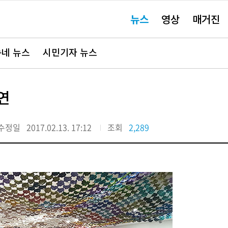
주
뉴스
영상
매거진
요
서
비
스
바
네 뉴스
시민기자 뉴스
로
가
기"
연
수정일
2017.02.13. 17:12
조회
2,289