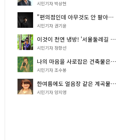
시민기자 박상현
"편의점인데 아무것도 안 팔아요" 서울에서 가장 특별한 편의점의 정체
시민기자 권기윤
이것이 천연 냉방! '서울둘레길 9코스'로 숲속 피서 떠나볼까
시민기자 정향선
나의 마음을 사로잡은 건축물은? '서울시 건축상' 수상작 공개!
시민기자 조수봉
한여름에도 얼음장 같은 계곡물! 서울 '진관사 계곡'이 천국이네~
시민기자 양지영