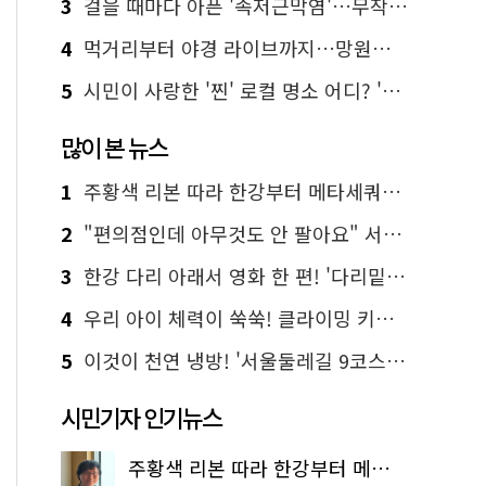
3
걸을 때마다 아픈 '족저근막염'…무작정 참지 말고 '이것' 해보세요!
4
먹거리부터 야경 라이브까지…망원한강공원 알짜 코스
5
시민이 사랑한 '찐' 로컬 명소 어디? '서울에디션25' 추천 코스
많이 본 뉴스
1
주황색 리본 따라 한강부터 메타세쿼이아 숲길까지…서울둘레길 15코스
2
"편의점인데 아무것도 안 팔아요" 서울에서 가장 특별한 편의점의 정체
3
한강 다리 아래서 영화 한 편! '다리밑 영화관' 무료 상영
4
우리 아이 체력이 쑥쑥! 클라이밍 키즈카페·어린이 체력장
5
이것이 천연 냉방! '서울둘레길 9코스'로 숲속 피서 떠나볼까
시민기자 인기뉴스
주황색 리본 따라 한강부터 메타세쿼이아 숲길까지…서울둘레길 15코스