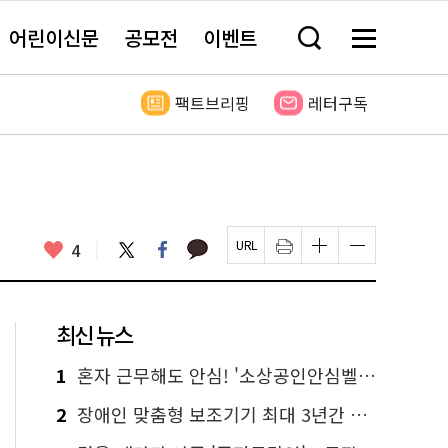
어린이신문
공모전
이벤트
검
메
색
뉴
창
전
열
체
팩트브리핑
레터구독
기
보
기
카
좋
트
페
4
페
인
글
글
카
위
이
아
이
쇄
자
자
오
터
스
요
지
하
크
크
톡
북
U
기
기
기
R
새
크
작
L
창
게
게
최신 뉴스
복
열
변
변
사
림
경
경
하
하
1
혼자 근무해도 안심! '소상공인안심벨' 신청하세요
기
기
2
장애인 맞춤형 보조기기 최대 3년간 무상 대여…삶의 질 높인다