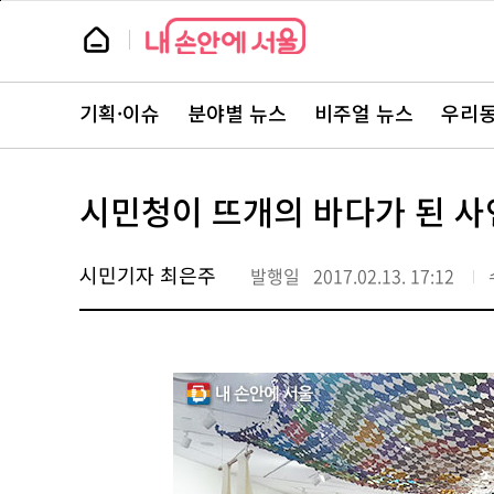
본
페
문
이
뉴
바
지
스
로
상
룸
가
단
뉴
기
으
스
로
기획·이슈
분야별 뉴스
비주얼 뉴스
우리동
주
이
요
동
서
비
스
시민청이 뜨개의 바다가 된 사
바
로
가
기
시민기자 최은주
발행일
2017.02.13. 17:12