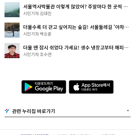
서울역사박물관 이렇게 많았어? 주말마다 한 곳씩 떠
나는 역사 산책
시민기자 김대진
더울수록 더 걷고 싶어지는 숲길! 서울둘레길 '아차산
코스'
시민기자 백승훈
더울 땐 잠시 쉬었다 가세요! 생수 냉장고부터 해피소
·무더위쉼터까지
시민기자 조수연
다
A
운
p
로
p
드
S
하
t
기
o
관련 누리집 바로가기
G
r
o
e
o
에
g
서
l
다