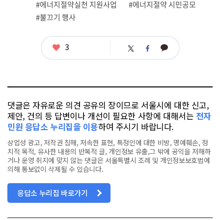
#에너지절약실천 지원사업
#에너지절약 시민공모
태
그
#불끄기 행사
좋
3
카
트
페
아
카
위
이
요
오
터
스
톡
북
댓글은 자유로운 의견 공유의 장이므로 서울시에 대한 신고,
제안, 건의 등 답변이나 개선이 필요한 사항에 대해서는
전자
민원 응답소 누리집을 이용
하여 주시기 바랍니다.
상업성 광고, 저작권 침해, 저속한 표현, 특정인에 대한 비방, 명예훼손, 정
치적 목적, 유사한 내용의 반복적 글, 개인정보 유출,그 밖에 공익을 저해하
거나 운영 취지에 맞지 않는 댓글은 서울특별시 조례 및 개인정보보호법에
의해 통보없이 삭제될 수 있습니다.
응답소 누리집 바로가기