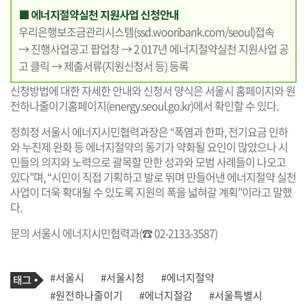
■ 에너지절약실천 지원사업 신청안내
우리은행보조금관리시스템(
ssd.wooribank.com/seoul
)접속
→ 진행사업공고 팝업창 → 2 017년 에너지절약실천 지원사업 공
고 클릭 → 제출서류(지원신청서 등) 등록
신청방법에 대한 자세한 안내와 신청서 양식은 서울시 홈페이지와 원
전하나줄이기홈페이지(
energy.seoul.go.kr
)에서 확인할 수 있다.
정희정 서울시 에너지시민협력과장은 “폭염과 한파, 전기요금 인하
와 누진제 완화 등 에너지절약의 동기가 약화될 요인이 많았으나 시
민들의 의지와 노력으로 괄목할 만한 성과와 모범 사례들이 나오고
있다”며, “시민이 직접 기획하고 발로 뛰며 만들어낸 에너지절약 실천
사업이 더욱 확대될 수 있도록 지원의 폭을 넓혀갈 계획”이라고 말했
다.
문의 서울시 에너지시민협력과(☎ 02-2133-3587)
기
태
#서울시
#서울시청
#에너지절약
사
그
관
#원전하나줄이기
#에너지절감
#서울특별시
련