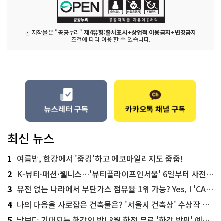
본 저작물은 "공공누리"
제4유형:출처표시+상업적 이용금지+변경금지
조건에 따라 이용 할 수 있습니다.
최신 뉴스
1
여름밤, 한강에서 '줍깅'하고 에코마일리지도 줍줍!
2
K-뷰티·패션·웰니스…'뷰티풀라이프인서울' 6일부터 사전 예약
3
유전 없는 나라에서 부탄가스 점유율 1위 가능? Yes, I 'CAN'
4
나의 마음을 사로잡은 건축물은? '서울시 건축상' 수상작 공개!
5
낮보다 기대되는 한강의 밤! 8월 한정 무료 '한강 밤핑' 예약은?