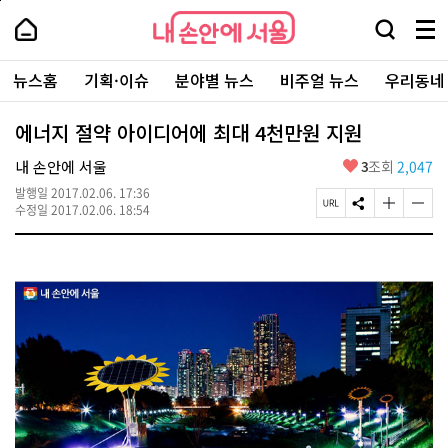
본
페
내
문
이
내
손
검
메
바
지
손
안
색
뉴
로
상
안
주
에
창
전
가
단
에
뉴스홈
기획·이슈
분야별 뉴스
비주얼 뉴스
우리동네
요
서
열
체
기
으
서
서
울
기
보
로
울
비
기
이
-
에너지 절약 아이디어에 최대 4천만원 지원
스
동
서
바
울
좋
내 손안에 서울
3
조회
2,047
로
시
아
가
대
발행일
2017.02.06. 17:36
요
기
페
S
글
글
표
수정일
2017.02.06. 18:54
이
N
자
자
소
지
S
크
크
통
U
공
기
기
포
R
유
크
작
털
L
하
게
게
복
기
변
변
사
경
경
하
하
기
기