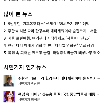
많이 본 뉴스
1
9월부턴 '기후동행패스' 쓰세요! 39세까지 청년 혜택
2
주황색 리본 따라 한강부터 메타세쿼이아 숲길까지…서울둘레길 15코스
3
서울 로컬여행, 여기부터 시작하세요 '서울에디션25'
4
한강 다리 아래서 영화 한 편! '다리밑 영화관' 무료 상영
5
폭염 속 피어난 진분홍 물결! 국립중앙박물관 배롱나무 명소
시민기자 인기뉴스
주황색 리본 따라 한강부터 메타세쿼이아 숲길까지…
서울둘레길 15코스
시민기자 박상현
폭염 속 피어난 진분홍 물결! 국립중앙박물관 배롱나
무 명소
시민기자 최정윤