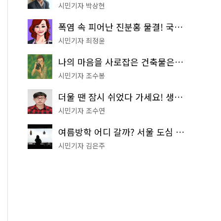
시민기자 박상현
폭염 속 피어난 진분홍 물결! 국립중앙박물관 배롱나무 명소
시민기자 최정윤
나의 마음을 사로잡은 건축물은? '서울시 건축상' 수상작 공개!
시민기자 조수봉
더울 땐 잠시 쉬었다 가세요! 생수 냉장고부터 해피소·무더위쉼터까지
시민기자 조수연
여름방학 어디 갈까? 서울 도심 무료 실내 여행 코스 추천
시민기자 김은주