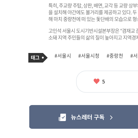
특히, 주교량 주탑, 상판, 배면, 교각 등 교량
을 설치해 야간에도 볼거리를 제공하고 있다. 두 
해 마치 중량천에 떠 있는 돛단배의 모습으로 형
고인석 서울시 도시기반시설본부장은 “겸재교 
소돼 지역 주민들의 삶의 질이 높아지고 지역경제
기
태
#서울시
#서울시청
#중랑천
#
사
그
관
련
태
그
좋
5
아
요