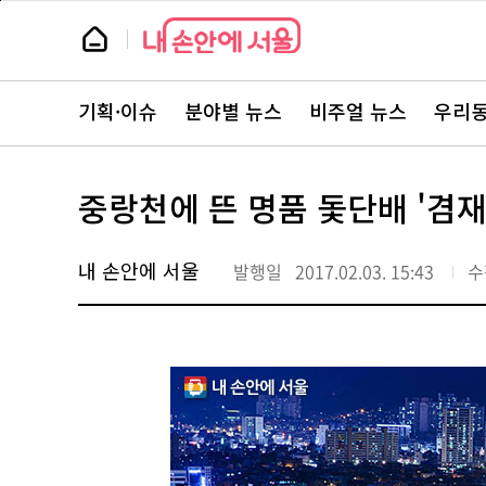
본
페
문
이
뉴
바
지
스
로
상
룸
가
단
뉴
기
으
스
로
기획·이슈
분야별 뉴스
비주얼 뉴스
우리동
주
이
요
동
서
비
스
중랑천에 뜬 명품 돛단배 '겸재
바
로
가
기
내 손안에 서울
발행일
2017.02.03. 15:43
수