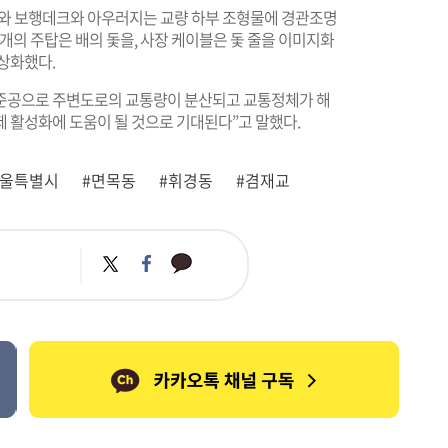
 상부와 보행데크와 아우러지는 교량 하부 조형물에 경관조명
개의 주탑은 배의 돛을, 사장 케이블은 돛 줄을 이미지화
상화했다.
준공으로 주변도로의 교통량이 분산되고 교통정체가 해
 활성화에 도움이 될 것으로 기대된다”고 말했다.
서울특별시
#면목동
#휘경동
#겸재교
카
트
페
카
위
이
오
터
스
톡
북