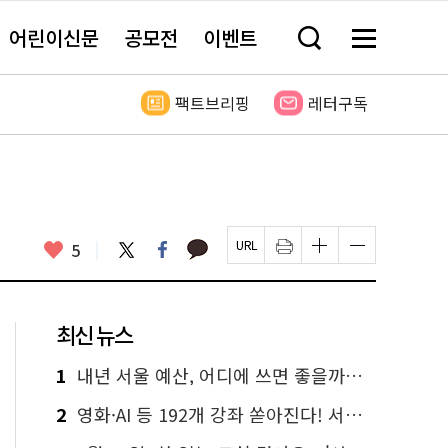
어린이신문
공모전
이벤트
검
메
색
뉴
창
전
열
체
팩트브리핑
레터구독
기
보
기
카
좋
트
페
5
페
인
글
글
카
위
이
아
이
쇄
자
자
오
터
스
요
지
하
크
크
톡
북
U
기
기
기
R
새
크
작
L
창
게
게
최신 뉴스
복
열
변
변
사
림
경
경
하
하
1
내년 서울 예산, 어디에 쓰면 좋을까요? 온라인 투표
기
기
2
영화·AI 등 192개 강좌 쏟아진다! 서울시민대학 선착순 신청