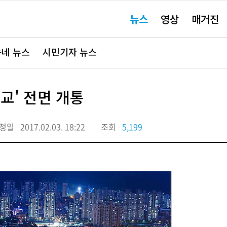
주
뉴스
영상
매거진
요
서
비
스
바
네 뉴스
시민기자 뉴스
로
가
기"
교' 전면 개통
정일
2017.02.03. 18:22
조회
5,199