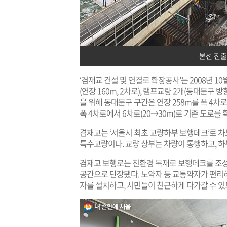
본선 진출
‘겸재교 건설 및 연결로 확장공사’는 2008년 10월
(연장 160m, 2차로), 램프교량 2개(동대문구
을 위해 동대문구 구간은 연장 258m를 폭 4차로
폭 4차로에서 6차로(20→30m)로 기존 도로를 
겸재교는 ‘서울시 최초 교량하부 보행데크’로 
특수교량이다. 교량 상부는 차량이 통행하고, 하
겸재교 보행로는 친환경 목재로 보행데크를 조성
공간으로 단장됐다. 노약자 등 교통약자가 편리
자를 설치하고, 시민들이 친근하게 다가갈 수 