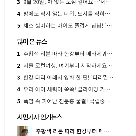
3
9월 20일, 차 없는 도심 걸어요…'서울 걷자 페스티벌' 선착순 5천명
4
밤에도 식지 않는 더위, 도시를 식히는 시원한 해법은?
5
채소 싫어하는 아이도 즐겁게 냠냠! '찾아가는 서울시 식생활 교육' 현장
많이 본 뉴스
1
주황색 리본 따라 한강부터 메타세쿼이아 숲길까지…서울둘레길 15코스
2
서울 로컬여행, 여기부터 시작하세요 '서울에디션25'
3
한강 다리 아래서 영화 한 편! '다리밑 영화관' 무료 상영
4
우리 아이 체력이 쑥쑥! 클라이밍 키즈카페·어린이 체력장
5
폭염 속 피어난 진분홍 물결! 국립중앙박물관 배롱나무 명소
시민기자 인기뉴스
주황색 리본 따라 한강부터 메타세쿼이아 숲길까지…서울둘레길 15코스